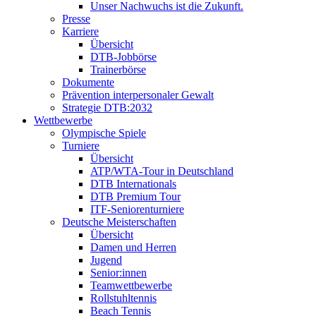
Unser Nachwuchs ist die Zukunft.
Presse
Karriere
Übersicht
DTB-Jobbörse
Trainerbörse
Dokumente
Prävention interpersonaler Gewalt
Strategie DTB:2032
Wettbewerbe
Olympische Spiele
Turniere
Übersicht
ATP/WTA-Tour in Deutschland
DTB Internationals
DTB Premium Tour
ITF-Seniorenturniere
Deutsche Meisterschaften
Übersicht
Damen und Herren
Jugend
Senior:innen
Teamwettbewerbe
Rollstuhltennis
Beach Tennis