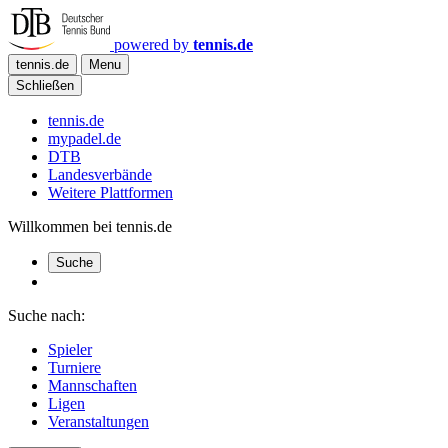
powered by
tennis.de
tennis.de
Menu
Schließen
tennis.de
mypadel.de
DTB
Landesverbände
Weitere Plattformen
Willkommen bei tennis.de
Suche
Suche nach:
Spieler
Turniere
Mannschaften
Ligen
Veranstaltungen