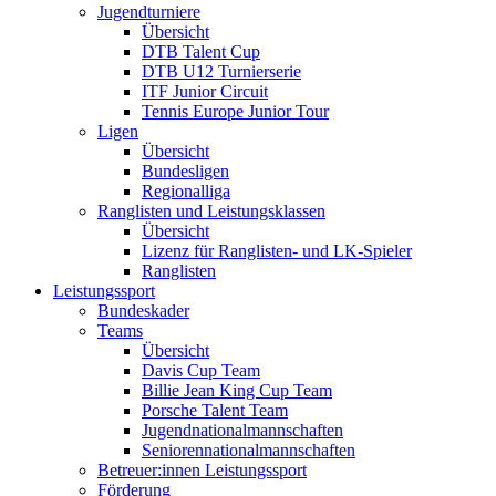
Jugendturniere
Übersicht
DTB Talent Cup
DTB U12 Turnierserie
ITF Junior Circuit
Tennis Europe Junior Tour
Ligen
Übersicht
Bundesligen
Regionalliga
Ranglisten und Leistungsklassen
Übersicht
Lizenz für Ranglisten- und LK-Spieler
Ranglisten
Leistungssport
Bundeskader
Teams
Übersicht
Davis Cup Team
Billie Jean King Cup Team
Porsche Talent Team
Jugendnationalmannschaften
Seniorennationalmannschaften
Betreuer:innen Leistungssport
Förderung