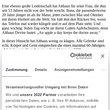
Eine ebenso große Leidenschaft hat Althaus für seine Frau, die ihm
seit 53 Jahren nicht von der Seite weicht. Ilona, die passenderweise
20 Jahre jünger ist als ihr Mann, jettet zwischen Mai und Oktober
mit ihrem Herbert um die Welt. Sie hält ihm den Rücken frei, wenn
das Telefon mal wieder klingelt und er auf dem Platz steht. Und
ganz wichtig: Jeden Tag reicht sie ihrem Gatten Apfelschnitzer, denn
Althaus Devise lautet: „An apple a day keeps the doctor away.“
In dieser Hinsicht hat Althaus wenig zu klagen. Alle Gelenke sind
echt, Körper und Geist entsprechen die eines maximal 60-Jährigen.
„Ich habe gute Gene“, sagt er. Sein Vater war 1928
Olympiateilnehmer in Amsterdam in der Disziplin über 800 Meter.
„Als Rentner hat er dann mit Langstreckenläufen angefangen und
hält bis heute den Rekord im 10.000 Meter-Lauf bei den Herren
über 90“, sagt Althaus nicht ohne Stolz. Er sei nie krank gewesen
Zustimmung
Details
Anzeigeneinstellungen
Über
und habe seinen Sport bis zum letzten Atemzug ausgeübt. Das
wünscht sich Althaus für sich auch.
Aber nicht nur die Gene sind entscheidend. Eine Langzeitstudie in
Verantwortungsvoller Umgang mit Ihren Daten
Dänemark belegt, dass Tennis Lebenserwartung um rund 10 Jahre
verlängert. Das sind gute Aussichten für das Seniorentennis. Es gibt
Wir und
unsere 1022 Partner
verarbeiten Ihre
also realistische Hoffnung auf eine U100-Konkurrenz in 2034.
persönlichen Daten, wie z. B. Ihre IP-Adresse, mithilfe
Auch wenn Althaus so weit nicht in die Zukunft blicken möchte,
von Technologien wie Cookies, um Informationen auf
schließt er eine Teilnahme nicht aus. Wir würden uns darüber sehr