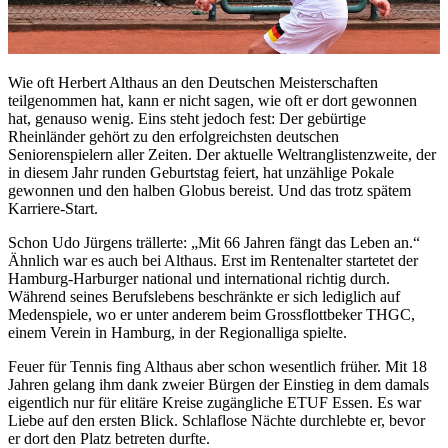
Wie oft Herbert Althaus an den Deutschen Meisterschaften
teilgenommen hat, kann er nicht sagen, wie oft er dort gewonnen
hat, genauso wenig. Eins steht jedoch fest: Der gebürtige
Rheinländer gehört zu den erfolgreichsten deutschen
Seniorenspielern aller Zeiten. Der aktuelle Weltranglistenzweite, der
in diesem Jahr runden Geburtstag feiert, hat unzählige Pokale
gewonnen und den halben Globus bereist. Und das trotz spätem
Karriere-Start.
Schon Udo Jürgens trällerte: „Mit 66 Jahren fängt das Leben an.“
Ähnlich war es auch bei Althaus. Erst im Rentenalter startetet der
Hamburg-Harburger national und international richtig durch.
Während seines Berufslebens beschränkte er sich lediglich auf
Medenspiele, wo er unter anderem beim Grossflottbeker THGC,
einem Verein in Hamburg, in der Regionalliga spielte.
Feuer für Tennis fing Althaus aber schon wesentlich früher. Mit 18
Jahren gelang ihm dank zweier Bürgen der Einstieg in dem damals
eigentlich nur für elitäre Kreise zugängliche ETUF Essen. Es war
Liebe auf den ersten Blick. Schlaflose Nächte durchlebte er, bevor
er dort den Platz betreten durfte.