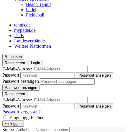
Beach Tennis
Padel
Pickleball
tennis.de
mypadel.de
DTB
Landesverbände
Weitere Plattformen
Schließen
Registrieren
Login
E-Mail-Adresse
Passwort
Passwort anzeigen
Passwort bestätigen
Passwort anzeigen
Registrieren
E-Mail-Adresse
Passwort
Passwort anzeigen
Passwort vergessen?
Eingeloggt bleiben
Einloggen
Suche