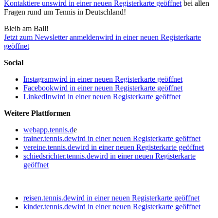
Kontaktiere uns
wird in einer neuen Registerkarte geöffnet
bei allen
Fragen rund um Tennis in Deutschland!
Bleib am Ball!
Jetzt zum Newsletter anmelden
wird in einer neuen Registerkarte
geöffnet
Social
Instagram
wird in einer neuen Registerkarte geöffnet
Facebook
wird in einer neuen Registerkarte geöffnet
LinkedIn
wird in einer neuen Registerkarte geöffnet
Weitere Plattformen
webapp.tennis.d
e
trainer.tennis.de
wird in einer neuen Registerkarte geöffnet
vereine.tennis.de
wird in einer neuen Registerkarte geöffnet
schiedsrichter.tennis.de
wird in einer neuen Registerkarte
geöffnet
reisen.tennis.de
wird in einer neuen Registerkarte geöffnet
kinder.tennis.de
wird in einer neuen Registerkarte geöffnet