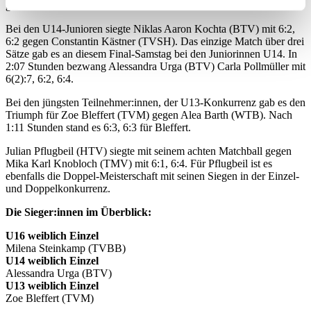
Ihr Gerät durch aktives Scannen nach
gebracht.“
bestimmten Merkmalen (Fingerprinting) identifizieren
Bei den U14-Junioren siegte Niklas Aaron Kochta (BTV) mit 6:2,
Erfahren Sie mehr darüber, wie Ihre persönlichen Daten
6:2 gegen Constantin Kästner (TVSH). Das einzige Match über drei
Sätze gab es an diesem Final-Samstag bei den Juniorinnen U14. In
verarbeitet werden, und legen Sie Ihre Präferenzen im
2:07 Stunden bezwang Alessandra Urga (BTV) Carla Pollmüller mit
Abschnitt Einzelheiten
fest.
6(2):7, 6:2, 6:4.
Bei den jüngsten Teilnehmer:innen, der U13-Konkurrenz gab es den
Wir verwenden Cookies, um Inhalte und Anzeigen zu
Triumph für Zoe Bleffert (TVM) gegen Alea Barth (WTB). Nach
personalisieren, Funktionen für soziale Medien anbieten
1:11 Stunden stand es 6:3, 6:3 für Bleffert.
zu können und die Zugriffe auf unsere Website zu
Julian Pflugbeil (HTV) siegte mit seinem achten Matchball gegen
analysieren. Außerdem geben wir Informationen zu Ihrer
Mika Karl Knobloch (TMV) mit 6:1, 6:4. Für Pflugbeil ist es
Verwendung unserer Website an unsere Partner für
ebenfalls die Doppel-Meisterschaft mit seinen Siegen in der Einzel-
und Doppelkonkurrenz.
soziale Medien, Werbung und Analysen weiter. Unsere
Partner führen diese Informationen möglicherweise mit
Die Sieger:innen im Überblick:
weiteren Daten zusammen, die Sie ihnen bereitgestellt
U16 weiblich Einzel
haben oder die sie im Rahmen Ihrer Nutzung der Dienste
Milena Steinkamp (TVBB)
gesammelt haben. Die
Cookie-Einstellungen
können
U14 weiblich Einzel
Alessandra Urga (BTV)
jederzeit über den Link im Footer aufgerufen und
U13 weiblich Einzel
angepasst werden.
Zoe Bleffert (TVM)