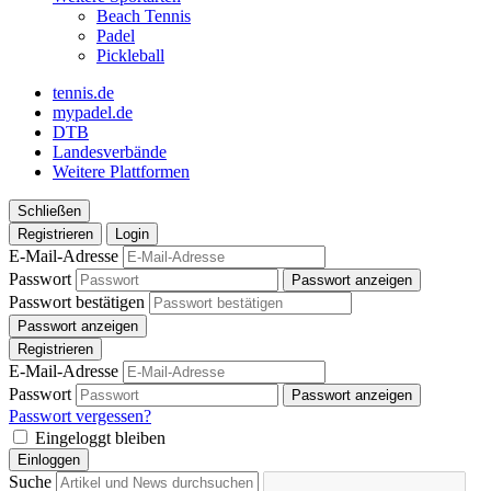
Beach Tennis
Padel
Pickleball
tennis.de
mypadel.de
DTB
Landesverbände
Weitere Plattformen
Schließen
Registrieren
Login
E-Mail-Adresse
Passwort
Passwort anzeigen
Passwort bestätigen
Passwort anzeigen
Registrieren
E-Mail-Adresse
Passwort
Passwort anzeigen
Passwort vergessen?
Eingeloggt bleiben
Einloggen
Suche