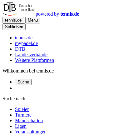
powered by
tennis.de
tennis.de
Menu
Schließen
tennis.de
mypadel.de
DTB
Landesverbände
Weitere Plattformen
Willkommen bei tennis.de
Suche
Suche nach:
Spieler
Turniere
Mannschaften
Ligen
Veranstaltungen