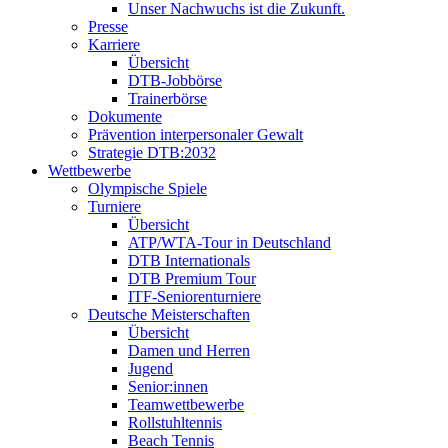
Unser Nachwuchs ist die Zukunft.
Presse
Karriere
Übersicht
DTB-Jobbörse
Trainerbörse
Dokumente
Prävention interpersonaler Gewalt
Strategie DTB:2032
Wettbewerbe
Olympische Spiele
Turniere
Übersicht
ATP/WTA-Tour in Deutschland
DTB Internationals
DTB Premium Tour
ITF-Seniorenturniere
Deutsche Meisterschaften
Übersicht
Damen und Herren
Jugend
Senior:innen
Teamwettbewerbe
Rollstuhltennis
Beach Tennis