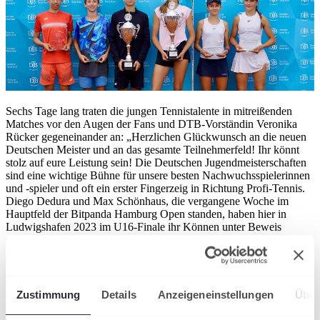
Sechs Tage lang traten die jungen Tennistalente in mitreißenden
Matches vor den Augen der Fans und DTB-Vorständin Veronika
Rücker gegeneinander an: „Herzlichen Glückwunsch an die neuen
Deutschen Meister und an das gesamte Teilnehmerfeld! Ihr könnt
stolz auf eure Leistung sein! Die Deutschen Jugendmeisterschaften
sind eine wichtige Bühne für unsere besten Nachwuchsspielerinnen
und -spieler und oft ein erster Fingerzeig in Richtung Profi-Tennis.
Diego Dedura und Max Schönhaus, die vergangene Woche im
Hauptfeld der Bitpanda Hamburg Open standen, haben hier in
Ludwigshafen 2023 im U16-Finale ihr Können unter Beweis
gestellt. Die Qualität und Intensität der Matches in dieser Woche
haben deutlich gemacht, dass sich die kontinuierliche
Weiterentwicklung unserer Nachwuchsarbeit auszahlt. Es ist
weiterhin unser Anspruch, die Rahmenbedingungen zu verbessern,
um Talente individuell zu fördern und langfristig an die
Zustimmung
Details
Anzeigeneinstellungen
Über
internationale Spitze heranzuführen. Dabei sind die Deutschen
Jugendmeisterschaften ein wichtiger Baustein.“