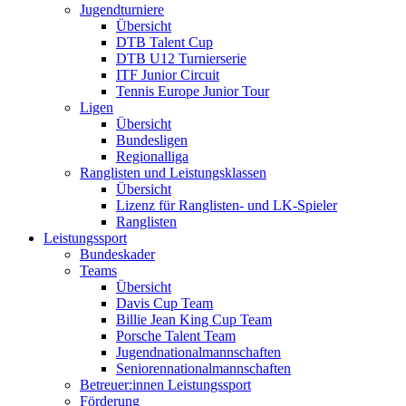
Jugendturniere
Übersicht
DTB Talent Cup
DTB U12 Turnierserie
ITF Junior Circuit
Tennis Europe Junior Tour
Ligen
Übersicht
Bundesligen
Regionalliga
Ranglisten und Leistungsklassen
Übersicht
Lizenz für Ranglisten- und LK-Spieler
Ranglisten
Leistungssport
Bundeskader
Teams
Übersicht
Davis Cup Team
Billie Jean King Cup Team
Porsche Talent Team
Jugendnationalmannschaften
Seniorennationalmannschaften
Betreuer:innen Leistungssport
Förderung