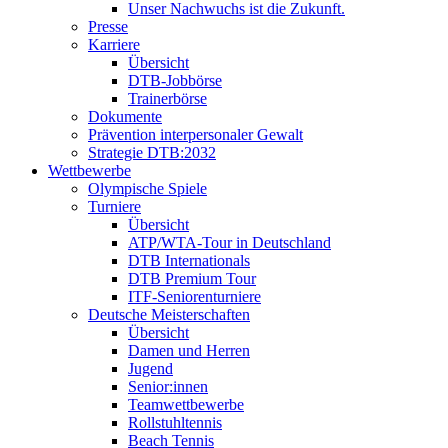
Unser Nachwuchs ist die Zukunft.
Presse
Karriere
Übersicht
DTB-Jobbörse
Trainerbörse
Dokumente
Prävention interpersonaler Gewalt
Strategie DTB:2032
Wettbewerbe
Olympische Spiele
Turniere
Übersicht
ATP/WTA-Tour in Deutschland
DTB Internationals
DTB Premium Tour
ITF-Seniorenturniere
Deutsche Meisterschaften
Übersicht
Damen und Herren
Jugend
Senior:innen
Teamwettbewerbe
Rollstuhltennis
Beach Tennis