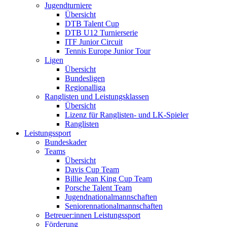
Jugendturniere
Übersicht
DTB Talent Cup
DTB U12 Turnierserie
ITF Junior Circuit
Tennis Europe Junior Tour
Ligen
Übersicht
Bundesligen
Regionalliga
Ranglisten und Leistungsklassen
Übersicht
Lizenz für Ranglisten- und LK-Spieler
Ranglisten
Leistungssport
Bundeskader
Teams
Übersicht
Davis Cup Team
Billie Jean King Cup Team
Porsche Talent Team
Jugendnationalmannschaften
Seniorennationalmannschaften
Betreuer:innen Leistungssport
Förderung