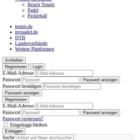
Beach Tennis
Padel
Pickleball
tennis.de
mypadel.de
DTB
Landesverbände
Weitere Plattformen
Schließen
Registrieren
Login
E-Mail-Adresse
Passwort
Passwort anzeigen
Passwort bestätigen
Passwort anzeigen
Registrieren
E-Mail-Adresse
Passwort
Passwort anzeigen
Passwort vergessen?
Eingeloggt bleiben
Einloggen
Suche