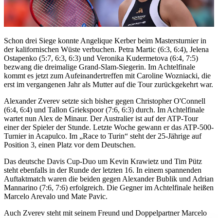
Schon drei Siege konnte Angelique Kerber beim Mastersturnier in
der kalifornischen Wüste verbuchen. Petra Martic (6:3, 6:4), Jelena
Ostapenko (5:7, 6:3, 6:3) und Veronika Kudermetova (6:4, 7:5)
bezwang die dreimalige Grand-Slam-Siegerin. Im Achtelfinale
kommt es jetzt zum Aufeinandertreffen mit Caroline Wozniacki, die
erst im vergangenen Jahr als Mutter auf die Tour zurückgekehrt war.
Alexander Zverev setzte sich bisher gegen Christopher O'Connell
(6:4, 6:4) und Tallon Griekspoor (7:6, 6:3) durch. Im Achtelfinale
wartet nun Alex de Minaur. Der Australier ist auf der ATP-Tour
einer der Spieler der Stunde. Letzte Woche gewann er das ATP-500-
Turnier in Acapulco. Im „Race to Turin“ steht der 25-Jährige auf
Position 3, einen Platz vor dem Deutschen.
Das deutsche Davis Cup-Duo um Kevin Krawietz und Tim Pütz
steht ebenfalls in der Runde der letzten 16. In einem spannenden
Auftaktmatch waren die beiden gegen Alexander Bublik und Adrian
Mannarino (7:6, 7:6) erfolgreich. Die Gegner im Achtelfinale heißen
Marcelo Arevalo und Mate Pavic.
Auch Zverev steht mit seinem Freund und Doppelpartner Marcelo