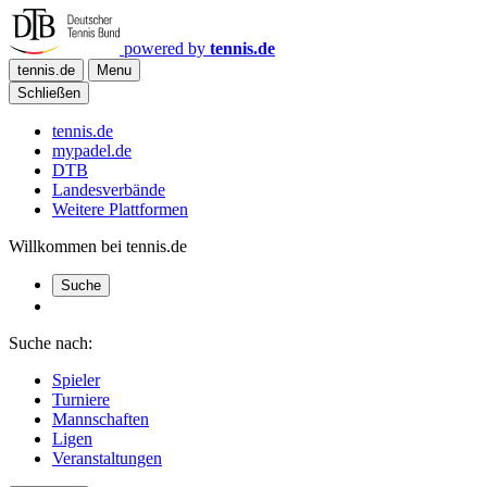
powered by
tennis.de
tennis.de
Menu
Schließen
tennis.de
mypadel.de
DTB
Landesverbände
Weitere Plattformen
Willkommen bei tennis.de
Suche
Suche nach:
Spieler
Turniere
Mannschaften
Ligen
Veranstaltungen