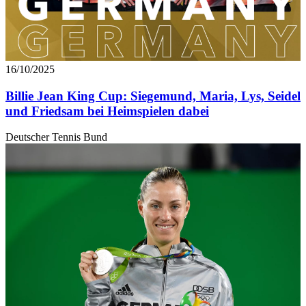
weiteren Daten zusammen, die Sie ihnen bereitgestellt
haben oder die sie im Rahmen Ihrer Nutzung der Dienste
gesammelt haben. Die
Cookie-Einstellungen
können
jederzeit über den Link im Footer aufgerufen und
16/10/2025
angepasst werden.
Billie Jean King Cup: Siegemund, Maria, Lys, Seidel
und Friedsam bei Heimspielen dabei
Deutscher Tennis Bund