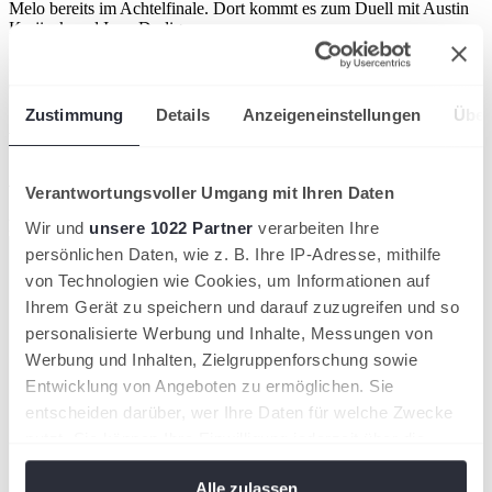
Melo bereits im Achtelfinale. Dort kommt es zum Duell mit Austin
Krajicek und Ivan Dodig.
Die Matches aus Indian Wells zeigt Sky Sport jeden Tag live. In
einer Konferenz werden die Herren- und Damenmatches gezeigt.
Zustimmung
Details
Anzeigeneinstellungen
Über
Artikel teilen
Ähnliche News
Verantwortungsvoller Umgang mit Ihren Daten
Kompaktansicht
Wir und
unsere 1022 Partner
verarbeiten Ihre
persönlichen Daten, wie z. B. Ihre IP-Adresse, mithilfe
von Technologien wie Cookies, um Informationen auf
Ihrem Gerät zu speichern und darauf zuzugreifen und so
personalisierte Werbung und Inhalte, Messungen von
Werbung und Inhalten, Zielgruppenforschung sowie
Entwicklung von Angeboten zu ermöglichen. Sie
entscheiden darüber, wer Ihre Daten für welche Zwecke
nutzt. Sie können Ihre Einwilligung jederzeit über die
Cookie-Erklärung oder durch Klicken auf das Privacy
Alle zulassen
Trigger Symbol ändern oder widerrufen