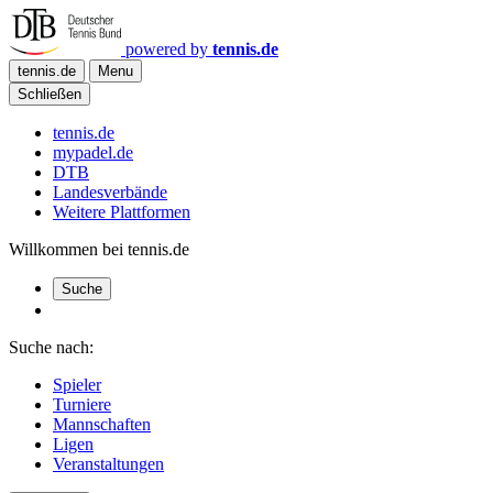
powered by
tennis.de
tennis.de
Menu
Schließen
tennis.de
mypadel.de
DTB
Landesverbände
Weitere Plattformen
Willkommen bei tennis.de
Suche
Suche nach:
Spieler
Turniere
Mannschaften
Ligen
Veranstaltungen