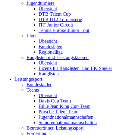
Jugendturniere
Übersicht
DTB Talent Cup
DTB U12 Turnierserie
ITF Junior Circuit
Tennis Europe Junior Tour
Ligen
Übersicht
Bundesligen
Regionalliga
Ranglisten und Leistungsklassen
Übersicht
Lizenz für Ranglisten- und LK-Spieler
Ranglisten
Leistungssport
Bundeskader
Teams
Übersicht
Davis Cup Team
Billie Jean King Cup Team
Porsche Talent Team
Jugendnationalmannschaften
Seniorennationalmannschaften
Betreuer:innen Leistungssport
Förderung