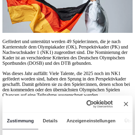
Gefördert und unterstützt werden 49 Spieler:innen, die je nach
Karrierestufe dem Olympiakader (OK), Perspektivkader (PK) und
Nachwuchskader 1 (NK1) zugeordnet sind. Die Nominierung der
Kader ist an verschiedene Kriterien des Deutschen Olympischen
Sportbundes (DOSB) und des DTB gebunden.
Was dieses Jahr auffällt: Viele Talente, die 2025 noch im NK1
gefördert worden sind, haben den Sprung in den Perspektivkader
geschafft. Damit gehören sie zu den Spieler:innen, denen schon bei
den kommenden oder den übernächsten Olympischen Spielen
Chancen auf eine Teilnahme ausgerechnet werden.
Neben dem Bundes- und Landeskader gibt es seit 2025 einen DTB-
eigenen Entwicklungskader. In diesen werden anhand von
festgelegten Kriterien ausgewählte Spieler:innen berufen, deren
Zustimmung
Details
Anzeigeneinstellungen
Über
Entwicklungen der DTB weiter beobachten möchte und
die vielversprechende Potenzialträger sind, um in die erweiterte
Weltspitze vorzudringen.