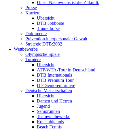
Unser Nachwuchs ist die Zukunft.
Presse
Karriere
Übersicht
DTB-Jobbörse
Trainerbörse
Dokumente
Prävention interpersonaler Gewalt
Strategie DTB:2032
Wettbewerbe
Olympische Spiele
Turniere
Übersicht
ATP/WTA-Tour in Deutschland
DTB Internationals
DTB Premium Tour
ITF-Seniorenturniere
Deutsche Meisterschaften
Übersicht
Damen und Herren
Jugend
Senior:innen
Teamwettbewerbe
Rollstuhltennis
Beach Tennis