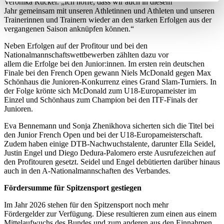
Veronika Rücker. „Ich hoffe, dass wir auch in diesem
bestimmten Merkmalen (Fingerprinting) identifizieren
Jahr gemeinsam mit unseren Athletinnen und Athleten und unseren
Trainerinnen und Trainern wieder an den starken Erfolgen aus der
Erfahren Sie mehr darüber, wie Ihre persönlichen Daten
vergangenen Saison anknüpfen können.“
verarbeitet werden, und legen Sie Ihre Präferenzen im
Neben Erfolgen auf der Profitour und bei den
Abschnitt Einzelheiten
fest.
Nationalmannschaftswettbewerben zählten dazu vor
allem die Erfolge bei den Junior:innen. Im ersten rein deutschen
Wir verwenden Cookies, um Inhalte und Anzeigen zu
Finale bei den French Open gewann Niels McDonald gegen Max
Schönhaus die Junioren-Konkurrenz eines Grand Slam-Turniers. In
personalisieren, Funktionen für soziale Medien anbieten
der Folge krönte sich McDonald zum U18-Europameister im
zu können und die Zugriffe auf unsere Website zu
Einzel und Schönhaus zum Champion bei den ITF-Finals der
analysieren. Außerdem geben wir Informationen zu Ihrer
Junioren.
Verwendung unserer Website an unsere Partner für
Eva Bennemann und Sonja Zhenikhova sicherten sich die Titel bei
soziale Medien, Werbung und Analysen weiter. Unsere
den Junior French Open und bei der U18-Europameisterschaft.
Partner führen diese Informationen möglicherweise mit
Zudem haben einige DTB-Nachwuchstalente, darunter Ella Seidel,
Justin Engel und Diego Dedura-Palomero erste Ausrufezeichen auf
weiteren Daten zusammen, die Sie ihnen bereitgestellt
den Profitouren gesetzt. Seidel und Engel debütierten darüber hinaus
haben oder die sie im Rahmen Ihrer Nutzung der Dienste
auch in den A-Nationalmannschaften des Verbandes.
gesammelt haben. Die
Cookie-Einstellungen
können
Fördersumme für Spitzensport gestiegen
jederzeit über den Link im Footer aufgerufen und
angepasst werden.
Im Jahr 2026 stehen für den Spitzensport noch mehr
Fördergelder zur Verfügung. Diese resultieren zum einen aus einem
Mittelaufwuchs des Bundes und zum anderen aus den Einnahmen