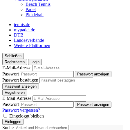
Beach Tennis
Padel
Pickleball
tennis.de
mypadel.de
DTB
Landesverbände
Weitere Plattformen
Schließen
Registrieren
Login
E-Mail-Adresse
Passwort
Passwort anzeigen
Passwort bestätigen
Passwort anzeigen
Registrieren
E-Mail-Adresse
Passwort
Passwort anzeigen
Passwort vergessen?
Eingeloggt bleiben
Einloggen
Suche