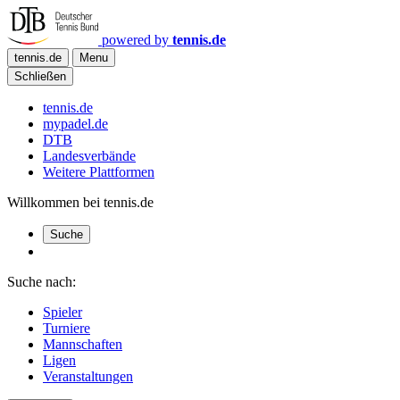
powered by
tennis.de
tennis.de
Menu
Schließen
tennis.de
mypadel.de
DTB
Landesverbände
Weitere Plattformen
Willkommen bei tennis.de
Suche
Suche nach:
Spieler
Turniere
Mannschaften
Ligen
Veranstaltungen