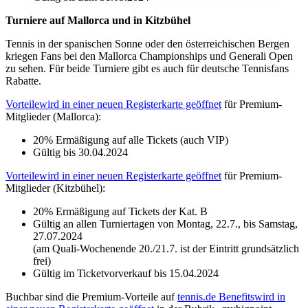
Turniere auf Mallorca und in Kitzbühel
Wir verwenden Cookies, um Inhalte und Anzeigen zu
Tennis in der spanischen Sonne oder den österreichischen Bergen
personalisieren, Funktionen für soziale Medien anbieten
kriegen Fans bei den Mallorca Championships und Generali Open
zu können und die Zugriffe auf unsere Website zu
zu sehen. Für beide Turniere gibt es auch für deutsche Tennisfans
analysieren. Außerdem geben wir Informationen zu Ihrer
Rabatte.
Verwendung unserer Website an unsere Partner für
Vorteile
wird in einer neuen Registerkarte geöffnet
für Premium-
soziale Medien, Werbung und Analysen weiter. Unsere
Mitglieder (Mallorca):
Partner führen diese Informationen möglicherweise mit
20% Ermäßigung auf alle Tickets (auch VIP)
weiteren Daten zusammen, die Sie ihnen bereitgestellt
Gültig bis 30.04.2024
haben oder die sie im Rahmen Ihrer Nutzung der Dienste
Vorteile
wird in einer neuen Registerkarte geöffnet
für Premium-
gesammelt haben. Die
Cookie-Einstellungen
können
Mitglieder (Kitzbühel):
jederzeit über den Link im Footer aufgerufen und
angepasst werden.
20% Ermäßigung auf Tickets der Kat. B
Gültig an allen Turniertagen von Montag, 22.7., bis Samstag,
27.07.2024
​​​​​​​(am Quali-Wochenende 20./21.7. ist der Eintritt grundsätzlich
frei)
Gültig im Ticketvorverkauf bis 15.04.2024
Buchbar sind die Premium-Vorteile auf
tennis.de Benefits
wird in