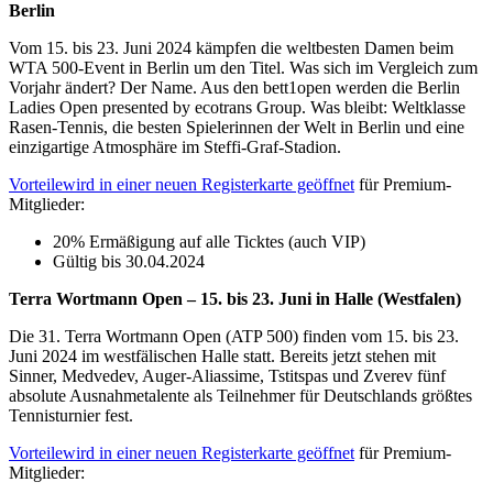
Berlin
Vom 15. bis 23. Juni 2024 kämpfen die weltbesten Damen beim
WTA 500-Event in Berlin um den Titel. Was sich im Vergleich zum
Vorjahr ändert? Der Name. Aus den bett1open werden die Berlin
Ladies Open presented by ecotrans Group. Was bleibt: Weltklasse
Rasen-Tennis, die besten Spielerinnen der Welt in Berlin und eine
einzigartige Atmosphäre im Steffi-Graf-Stadion.
Vorteile
wird in einer neuen Registerkarte geöffnet
für Premium-
Mitglieder:
20% Ermäßigung auf alle Ticktes (auch VIP)
Gültig bis 30.04.2024
Terra Wortmann Open – 15. bis 23. Juni in Halle (Westfalen)
Die 31. Terra Wortmann Open (ATP 500) finden vom 15. bis 23.
Juni 2024 im westfälischen Halle statt. Bereits jetzt stehen mit
Sinner, Medvedev, Auger-Aliassime, Tstitspas und Zverev fünf
absolute Ausnahmetalente als Teilnehmer für Deutschlands größtes
Tennisturnier fest.
Vorteile
wird in einer neuen Registerkarte geöffnet
für Premium-
Mitglieder: