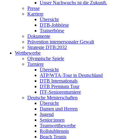
Unser Nachwuchs ist die Zukunft.
Presse
Karriere
Übersicht
DTB-Jobbörse
Trainerbörse
Dokumente
Prävention interpersonaler Gewalt
Strategie DTB:2032
Wettbewerbe
Olympische Spiele
Turniere
Übersicht
ATP/WTA-Tour in Deutschland
DTB Internationals
DTB Premium Tour
ITF-Seniorenturniere
Deutsche Meisterschaften
Übersicht
Damen und Herren
Jugend
Senior:innen
Teamwettbewerbe
Rollstuhltennis
Beach Tennis