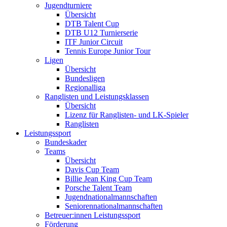
Jugendturniere
Übersicht
DTB Talent Cup
DTB U12 Turnierserie
ITF Junior Circuit
Tennis Europe Junior Tour
Ligen
Übersicht
Bundesligen
Regionalliga
Ranglisten und Leistungsklassen
Übersicht
Lizenz für Ranglisten- und LK-Spieler
Ranglisten
Leistungssport
Bundeskader
Teams
Übersicht
Davis Cup Team
Billie Jean King Cup Team
Porsche Talent Team
Jugendnationalmannschaften
Seniorennationalmannschaften
Betreuer:innen Leistungssport
Förderung