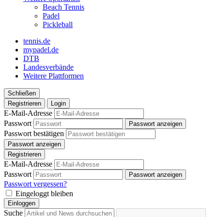
Beach Tennis
Padel
Pickleball
tennis.de
mypadel.de
DTB
Landesverbände
Weitere Plattformen
Schließen
Registrieren
Login
E-Mail-Adresse
Passwort
Passwort anzeigen
Passwort bestätigen
Passwort anzeigen
Registrieren
E-Mail-Adresse
Passwort
Passwort anzeigen
Passwort vergessen?
Eingeloggt bleiben
Einloggen
Suche