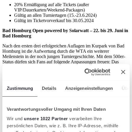
20% Ermäßigung auf alle Tickets (außer
VIP/Dauerkarten/Weekend-Packages)
Gültig an allen Turniertagen (15.-23.6.2024)
Gültig im Ticketvorverkauf bis 30.05.2024
Bad Homburg Open powered by Solarwatt – 22. bis 29. Juni in
Bad Homburg
Nach den ersten drei erfolgreichen Auflagen im Kurpark von Bad
Homburg ist die Aufwertung durch die WTA ein weiterer
Meilenstein in der noch jungen Turniergeschichte. Mit dem 500er-
Status dürfen sich Fans auf folgende Anpassungen freuen: Das
Preisgeld der Bad Homburg Open powered by Solarwatt wird auf
knapp 1 Million US-Dollar verdreifacht – außerdem werden doppelt
so viele Weltranglistenpunkte wie bisher vergeben.
Vorteile
wird in einer neuen Registerkarte geöffnet
für Premium-
Zustimmung
Details
Anzeigeneinstellungen
Über
Mitglieder:
20% Ermäßigung auf Ticktes der Kat. 1 und 2
Gültig bis 22.6.2024
Verantwortungsvoller Umgang mit Ihren Daten
Hamburg Open – 13. bis 21. Juli in Hamburg
Wir und
unsere 1022 Partner
verarbeiten Ihre
persönlichen Daten, wie z. B. Ihre IP-Adresse, mithilfe
Die Hamburg Open finden 2024 bereits zum 118. Mal statt.