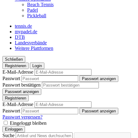
Beach Tennis
Padel
Pickleball
tennis.de
mypadel.de
DTB
Landesverbände
Weitere Plattformen
Schließen
Registrieren
Login
E-Mail-Adresse
Passwort
Passwort anzeigen
Passwort bestätigen
Passwort anzeigen
Registrieren
E-Mail-Adresse
Passwort
Passwort anzeigen
Passwort vergessen?
Eingeloggt bleiben
Einloggen
Suche