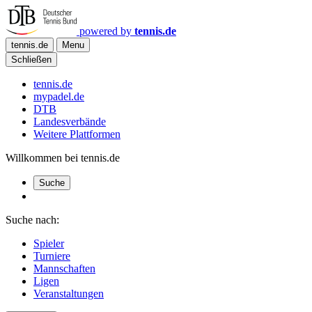
powered by
tennis.de
tennis.de
Menu
Schließen
tennis.de
mypadel.de
DTB
Landesverbände
Weitere Plattformen
Willkommen bei tennis.de
Suche
Suche nach:
Spieler
Turniere
Mannschaften
Ligen
Veranstaltungen