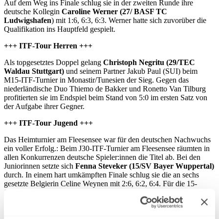
Auf dem Weg ins Finale schlug sie in der zweiten Runde ihre
deutsche Kollegin
Caroline Werner (27/
BASF TC
Ludwigshafen
) mit 1:6, 6:3, 6:3. Werner hatte sich zuvorüber die
Qualifikation ins Hauptfeld gespielt.
+++ ITF-Tour Herren +++
Als topgesetztes Doppel gelang
Christoph Negritu (29/TEC
Waldau Stuttgart)
und seinem Partner Jakub Paul (SUI) beim
M15-ITF-Turnier in Monastir/Tunesien der Sieg. Gegen das
niederländische Duo Thiemo de Bakker und Ronetto Van Tilburg
profitierten sie im Endspiel beim Stand von 5:0 im ersten Satz von
der Aufgabe ihrer Gegner.
+++ ITF-Tour Jugend +++
Das Heimturnier am Fleesensee war für den deutschen Nachwuchs
ein voller Erfolg.: Beim J30-ITF-Turnier am Fleesensee räumten in
allen Konkurrenzen deutsche Spieler:innen die Titel ab. Bei den
Juniorinnen setzte sich
Fenna Steveker
(15/SV Bayer Wuppertal)
durch. In einem hart umkämpften Finale schlug sie die an sechs
gesetzte Belgierin Celine Weynen mit 2:6, 6:2, 6:4. Für die 15-
Jährige ist es der erste internationale Titel.
Im Finale der Junioren hieß der Sieger am Ende
Jasper Camehn
(17/TC Alfeld/Leine)
. Als Topgesetzter gewann der 17-Jährige