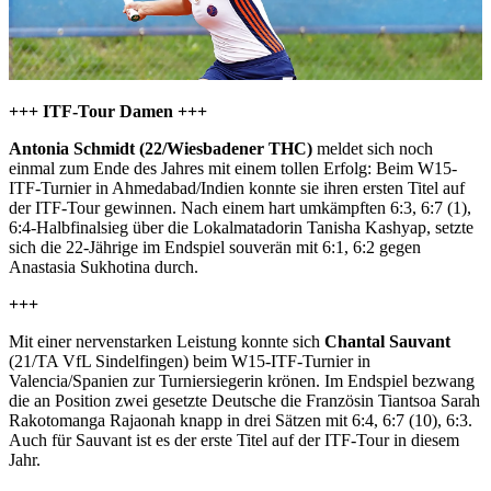
+++ ITF-Tour Damen +++
Antonia Schmidt (22/Wiesbadener THC)
meldet sich noch
einmal zum Ende des Jahres mit einem tollen Erfolg: Beim W15-
ITF-Turnier in Ahmedabad/Indien konnte sie ihren ersten Titel auf
der ITF-Tour gewinnen. Nach einem hart umkämpften 6:3, 6:7 (1),
6:4-Halbfinalsieg über die Lokalmatadorin Tanisha Kashyap, setzte
sich die 22-Jährige im Endspiel souverän mit 6:1, 6:2 gegen
Anastasia Sukhotina durch.
+++
Mit einer nervenstarken Leistung konnte sich
Chantal Sauvant
(21/TA VfL Sindelfingen) beim W15-ITF-Turnier in
Valencia/Spanien zur Turniersiegerin krönen. Im Endspiel bezwang
die an Position zwei gesetzte Deutsche die Französin Tiantsoa Sarah
Rakotomanga Rajaonah knapp in drei Sätzen mit 6:4, 6:7 (10), 6:3.
Auch für Sauvant ist es der erste Titel auf der ITF-Tour in diesem
Jahr.