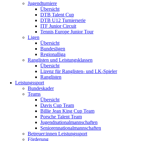
Jugendturniere
Übersicht
DTB Talent Cup
DTB U12 Turnierserie
ITF Junior Circuit
Tennis Europe Junior Tour
Ligen
Übersicht
Bundesligen
Regionalliga
Ranglisten und Leistungsklassen
Übersicht
Lizenz für Ranglisten- und LK-Spieler
Ranglisten
Leistungssport
Bundeskader
Teams
Übersicht
Davis Cup Team
Billie Jean King Cup Team
Porsche Talent Team
Jugendnationalmannschaften
Seniorennationalmannschaften
Betreuer:innen Leistungssport
Förderung