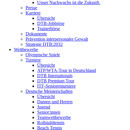
Unser Nachwuchs ist die Zukunft.
Presse
Karriere
Übersicht
DTB-Jobbörse
Trainerbörse
Dokumente
Prävention interpersonaler Gewalt
Strategie DTB:2032
Wettbewerbe
Olympische Spiele
Turniere
Übersicht
ATP/WTA-Tour in Deutschland
DTB Internationals
DTB Premium Tour
ITF-Seniorenturniere
Deutsche Meisterschaften
Übersicht
Damen und Herren
Jugend
Senior:innen
Teamwettbewerbe
Rollstuhltennis
Beach Tennis