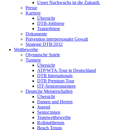
Unser Nachwuchs ist die Zukunft.
Presse
Karriere
Übersicht
DTB-Jobbörse
Trainerbörse
Dokumente
Prävention interpersonaler Gewalt
Strategie DTB:2032
Wettbewerbe
Olympische Spiele
Turniere
Übersicht
ATP/WTA-Tour in Deutschland
DTB Internationals
DTB Premium Tour
ITF-Seniorenturniere
Deutsche Meisterschaften
Übersicht
Damen und Herren
Jugend
Senior:innen
Teamwettbewerbe
Rollstuhltennis
Beach Tennis