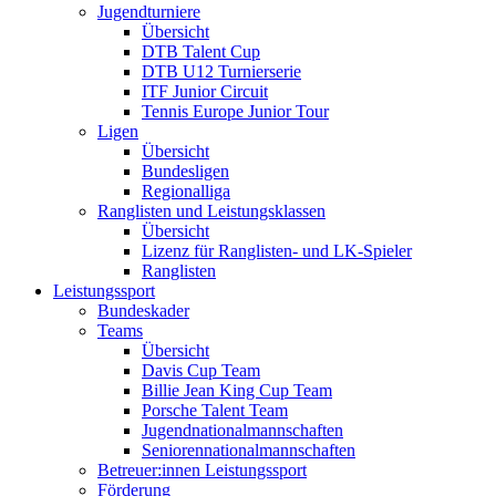
Jugendturniere
Übersicht
DTB Talent Cup
DTB U12 Turnierserie
ITF Junior Circuit
Tennis Europe Junior Tour
Ligen
Übersicht
Bundesligen
Regionalliga
Ranglisten und Leistungsklassen
Übersicht
Lizenz für Ranglisten- und LK-Spieler
Ranglisten
Leistungssport
Bundeskader
Teams
Übersicht
Davis Cup Team
Billie Jean King Cup Team
Porsche Talent Team
Jugendnationalmannschaften
Seniorennationalmannschaften
Betreuer:innen Leistungssport
Förderung