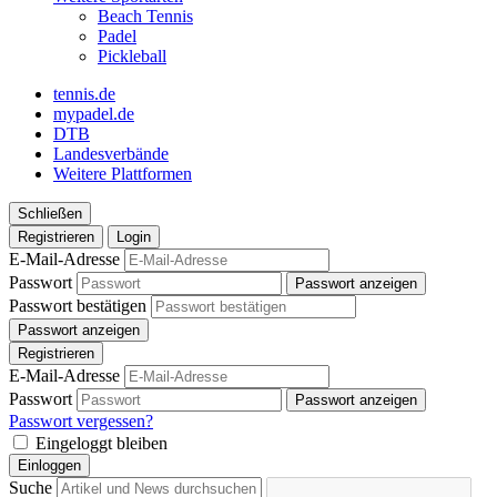
Beach Tennis
Padel
Pickleball
tennis.de
mypadel.de
DTB
Landesverbände
Weitere Plattformen
Schließen
Registrieren
Login
E-Mail-Adresse
Passwort
Passwort anzeigen
Passwort bestätigen
Passwort anzeigen
Registrieren
E-Mail-Adresse
Passwort
Passwort anzeigen
Passwort vergessen?
Eingeloggt bleiben
Einloggen
Suche