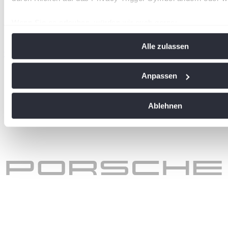
Wenn Sie es erlauben, würden wir auch gerne:
Informationen über Ihre geografische Lage erfassen, 
Alle zulassen
Meter genau sein können
wird in einer neuen Registerkarte geöffnet
Ihr Gerät durch aktives Scannen nach bestimmten Me
identifizieren
Anpassen
Erfahren Sie mehr darüber, wie Ihre persönlichen Daten vera
Sie Ihre Präferenzen im
Abschnitt Einzelheiten
fest.
Ablehnen
Wir verwenden Cookies, um Inhalte und Anzeigen zu personal
soziale Medien anbieten zu können und die Zugriffe auf uns
analysieren. Außerdem geben wir Informationen zu Ihrer Ve
an unsere Partner für soziale Medien, Werbung und Analysen
führen diese Informationen möglicherweise mit weiteren Da
ihnen bereitgestellt haben oder die sie im Rahmen Ihrer Nut
gesammelt haben. Die
Cookie-Einstellungen
können jederze
Footer aufgerufen und angepasst werden.