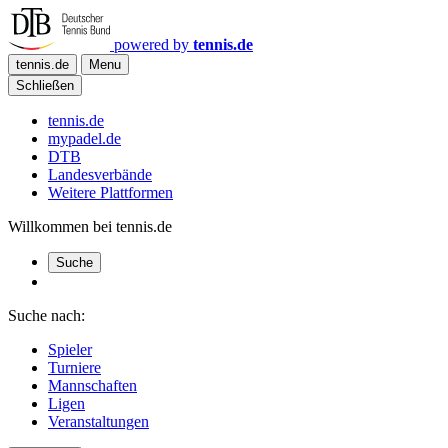
powered by
tennis.de
tennis.de
Menu
Schließen
tennis.de
mypadel.de
DTB
Landesverbände
Weitere Plattformen
Willkommen bei tennis.de
Suche
Suche nach:
Spieler
Turniere
Mannschaften
Ligen
Veranstaltungen