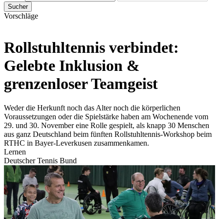
Sucher
Vorschläge
Rollstuhltennis verbindet:
Gelebte Inklusion &
grenzenloser Teamgeist
Weder die Herkunft noch das Alter noch die körperlichen
Voraussetzungen oder die Spielstärke haben am Wochenende vom
29. und 30. November eine Rolle gespielt, als knapp 30 Menschen
aus ganz Deutschland beim fünften Rollstuhltennis-Workshop beim
RTHC in Bayer-Leverkusen zusammenkamen.
Lernen
Deutscher Tennis Bund