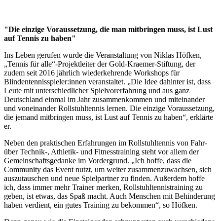
"Die einzige Voraussetzung, die man mitbringen muss, ist Lust
auf Tennis zu haben"
Ins Leben gerufen wurde die Veranstaltung von Niklas Höfken,
„Tennis für alle“-Projektleiter der Gold-Kraemer-Stiftung, der
zudem seit 2016 jährlich wiederkehrende Workshops für
Blindentennisspieler:innen veranstaltet. „Die Idee dahinter ist, dass
Leute mit unterschiedlicher Spielvorerfahrung und aus ganz
Deutschland einmal im Jahr zusammenkommen und miteinander
und voneinander Rollstuhltennis lernen. Die einzige Voraussetzung,
die jemand mitbringen muss, ist Lust auf Tennis zu haben“, erklärte
er.
Neben den praktischen Erfahrungen im Rollstuhltennis von Fahr-
über Technik-, Athletik- und Fitnesstraining steht vor allem der
Gemeinschaftsgedanke im Vordergrund. „Ich hoffe, dass die
Community das Event nutzt, um weiter zusammenzuwachsen, sich
auszutauschen und neue Spielpartner zu finden. Außerdem hoffe
ich, dass immer mehr Trainer merken, Rollstuhltennistraining zu
geben, ist etwas, das Spaß macht. Auch Menschen mit Behinderung
haben verdient, ein gutes Training zu bekommen“, so Höfken.