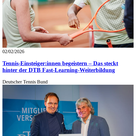
02/02/2026
Tennis-Einsteiger:innen begeistern – Das steckt
hinter der DTB Fast-Learning-Weiterbildung
Deutscher Tennis Bund