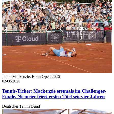
Jamie Mackenzie, Bonn Open 2026
03/08/2026
Tennis-Ticker: Mackenzie erstmals im Challenger-
Finale, Niemeier feiert ersten Titel seit vier Jahren
Deutscher Tennis Bund