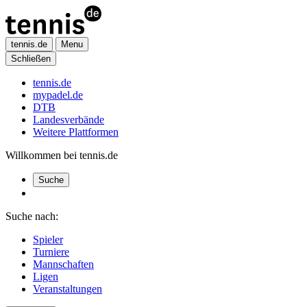
tennis.de
Menu
Schließen
tennis.de
mypadel.de
DTB
Landesverbände
Weitere Plattformen
Willkommen bei tennis.de
Suche
Suche nach:
Spieler
Turniere
Mannschaften
Ligen
Veranstaltungen