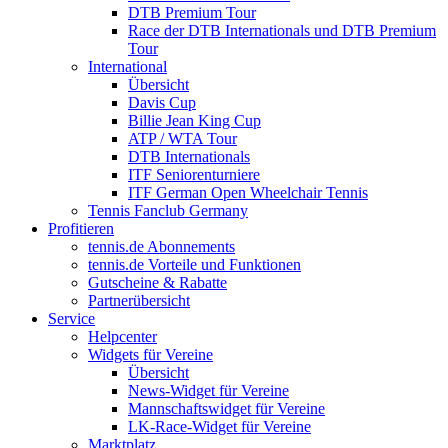
DTB Premium Tour
Race der DTB Internationals und DTB Premium
Tour
International
Übersicht
Davis Cup
Billie Jean King Cup
ATP / WTA Tour
DTB Internationals
ITF Seniorenturniere
ITF German Open Wheelchair Tennis
Tennis Fanclub Germany
Profitieren
tennis.de Abonnements
tennis.de Vorteile und Funktionen
Gutscheine & Rabatte
Partnerübersicht
Service
Helpcenter
Widgets für Vereine
Übersicht
News-Widget für Vereine
Mannschaftswidget für Vereine
LK-Race-Widget für Vereine
Marktplatz