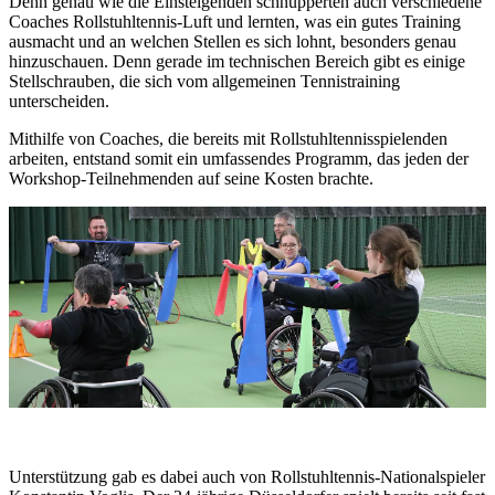
Denn genau wie die Einsteigenden schnupperten auch verschiedene
Coaches Rollstuhltennis-Luft und lernten, was ein gutes Training
ausmacht und an welchen Stellen es sich lohnt, besonders genau
hinzuschauen. Denn gerade im technischen Bereich gibt es einige
Stellschrauben, die sich vom allgemeinen Tennistraining
unterscheiden.
Mithilfe von Coaches, die bereits mit Rollstuhltennisspielenden
arbeiten, entstand somit ein umfassendes Programm, das jeden der
Workshop-Teilnehmenden auf seine Kosten brachte.
Unterstützung gab es dabei auch von Rollstuhltennis-Nationalspieler