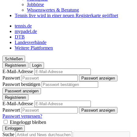
Jobbörse
Wissenswertes & Beratung
Tennis live
wird in einer neuen Registerkarte geöffnet
tennis.de
mypadel.de
DTB
Landesverbände
Weitere Plattformen
Schließen
Registrieren
Login
E-Mail-Adresse
Passwort
Passwort anzeigen
Passwort bestätigen
Passwort anzeigen
Registrieren
E-Mail-Adresse
Passwort
Passwort anzeigen
Passwort vergessen?
Eingeloggt bleiben
Einloggen
Suche