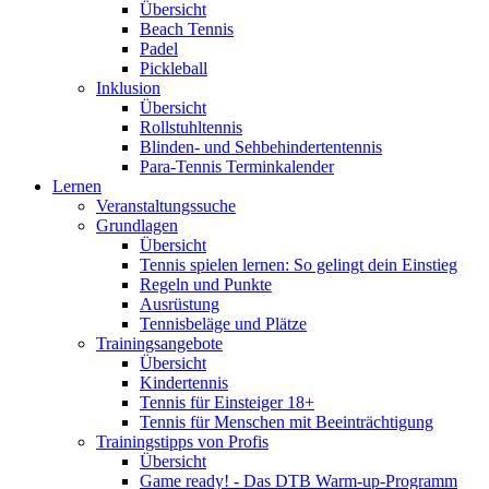
Übersicht
Beach Tennis
Padel
Pickleball
Inklusion
Übersicht
Rollstuhltennis
Blinden- und Sehbehindertentennis
Para-Tennis Terminkalender
Lernen
Veranstaltungssuche
Grundlagen
Übersicht
Tennis spielen lernen: So gelingt dein Einstieg
Regeln und Punkte
Ausrüstung
Tennisbeläge und Plätze
Trainingsangebote
Übersicht
Kindertennis
Tennis für Einsteiger 18+
Tennis für Menschen mit Beeinträchtigung
Trainingstipps von Profis
Übersicht
Game ready! - Das DTB Warm-up-Programm