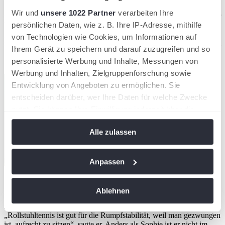
„dass, ich mir mehr zutrauen kann und nicht immer so pessimistisch
Wir und
unsere 1022 Partner
verarbeiten Ihre
sein sollte.“ Denn vor allem mit ihrem Volley-Spiel haderte sie in der
persönlichen Daten, wie z. B. Ihre IP-Adresse, mithilfe
Vergangenheit immer wieder. „Das hat heute tatsächlich ganz gut
geklappt“, ergänzte die ambitionierte Spielerin schließlich
von Technologien wie Cookies, um Informationen auf
selbstsicher. Ihr Ziel: „Ich versuche, bei den Turnieren möglichst viel
Ihrem Gerät zu speichern und darauf zuzugreifen und so
Spaß zu haben und die Leistung erstmal hintenanzustellen. Aber
personalisierte Werbung und Inhalte, Messungen von
wenn es mit der Leistung auch klappt, freut mich das umso mehr.“
Werbung und Inhalten, Zielgruppenforschung sowie
Entwicklung von Angeboten zu ermöglichen. Sie
entscheiden darüber, wer Ihre Daten für welche Zwecke
nutzt. Sie können Ihre Einwilligung jederzeit über die
Cookie-Erklärung oder durch Klicken auf das Privacy
Alle zulassen
Trigger Symbol ändern oder widerrufen
Wenn Sie es erlauben, würden wir auch gerne:
Anpassen
Informationen über Ihre geografische Lage
erfassen, welche bis auf einige Meter genau sein
Ablehnen
können
Und obwohl Alex immer wieder mit der Technik zu kämpfen hat,
zieht er seine positiven Erkenntnisse aus dem Tennissport.
Ihr Gerät durch aktives Scannen nach
„Rollstuhltennis ist gut für die Rumpfstabilität, weil man gezwungen
bestimmten Merkmalen (Fingerprinting) identifizieren
ist, aufrecht zu sitzen“, sagte er. Anders als Sophie ist er nicht im