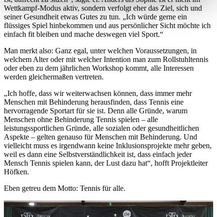
Wettkampf-Modus aktiv, sondern verfolgt eher das Ziel, sich und
Erfahren Sie mehr darüber, wie Ihre persönlichen Daten
seiner Gesundheit etwas Gutes zu tun. „Ich würde gerne ein
verarbeitet werden, und legen Sie Ihre Präferenzen im
flüssiges Spiel hinbekommen und aus persönlicher Sicht möchte ich
Abschnitt Einzelheiten
fest.
einfach fit bleiben und mache deswegen viel Sport.“
Man merkt also: Ganz egal, unter welchen Voraussetzungen, in
Wir verwenden Cookies, um Inhalte und Anzeigen zu
welchem Alter oder mit welcher Intention man zum Rollstuhltennis
personalisieren, Funktionen für soziale Medien anbieten
oder eben zu dem jährlichen Workshop kommt, alle Interessen
werden gleichermaßen vertreten.
zu können und die Zugriffe auf unsere Website zu
analysieren. Außerdem geben wir Informationen zu Ihrer
„Ich hoffe, dass wir weiterwachsen können, dass immer mehr
Verwendung unserer Website an unsere Partner für
Menschen mit Behinderung herausfinden, dass Tennis eine
hervorragende Sportart für sie ist. Denn alle Gründe, warum
soziale Medien, Werbung und Analysen weiter. Unsere
Menschen ohne Behinderung Tennis spielen – alle
Partner führen diese Informationen möglicherweise mit
leistungssportlichen Gründe, alle sozialen oder gesundheitlichen
weiteren Daten zusammen, die Sie ihnen bereitgestellt
Aspekte – gelten genauso für Menschen mit Behinderung. Und
vielleicht muss es irgendwann keine Inklusionsprojekte mehr geben,
haben oder die sie im Rahmen Ihrer Nutzung der Dienste
weil es dann eine Selbstverständlichkeit ist, dass einfach jeder
gesammelt haben. Die
Cookie-Einstellungen
können
Mensch Tennis spielen kann, der Lust dazu hat“, hofft Projektleiter
jederzeit über den Link im Footer aufgerufen und
Höfken.
angepasst werden.
Eben getreu dem Motto: Tennis für alle.