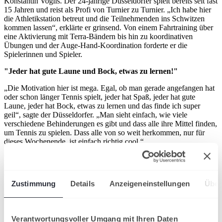
Konstantin Voglis. Der 24-jährige Düsseldorfer spielt bereits seit fast
15 Jahren und reist als Profi von Turnier zu Turnier. „Ich habe hier
die Athletikstation betreut und die Teilnehmenden ins Schwitzen
kommen lassen“, erklärte er grinsend. Von einem Fahrtraining über
eine Aktivierung mit Terra-Bändern bis hin zu koordinativen
Übungen und der Auge-Hand-Koordination forderte er die
Spielerinnen und Spieler.
"Jeder hat gute Laune und Bock, etwas zu lernen!"
„Die Motivation hier ist mega. Egal, ob man gerade angefangen hat
oder schon länger Tennis spielt, jeder hat Spaß, jeder hat gute
Laune, jeder hat Bock, etwas zu lernen und das finde ich super
geil“, sagte der Düsseldorfer. „Man sieht einfach, wie viele
verschiedene Behinderungen es gibt und dass alle ihre Mittel finden,
um Tennis zu spielen. Dass alle von so weit herkommen, nur für
dieses Wochenende, ist einfach richtig cool.“
Für Nationalspieler Konstantin sowie für die Teilnehmer:innen wie
Sophie und Alex ist Rollstuhltennis eine optimale Balance zum
täglichen Leben: „Ich genieße diesen Ausgleich zum Alltag, dass
Zustimmung
Details
Anzeigeneinstellungen
Über
man mit Gleichgesinnten eine tolle Zeit hat und auch unabhängig
davon auch mit Fußgängern zusammen Tennisspielen kann“,
beschrieb Sophie ihre Leidenschaft für den Sport.
Verantwortungsvoller Umgang mit Ihren Daten
Die 24-Jährige lernte über die zwei Workshop-Tage vor allem,