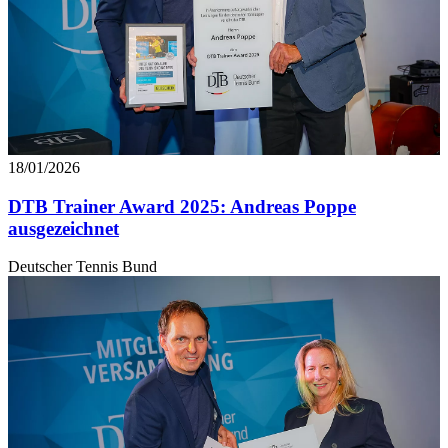
18/01/2026
DTB Trainer Award 2025: Andreas Poppe
ausgezeichnet
Deutscher Tennis Bund