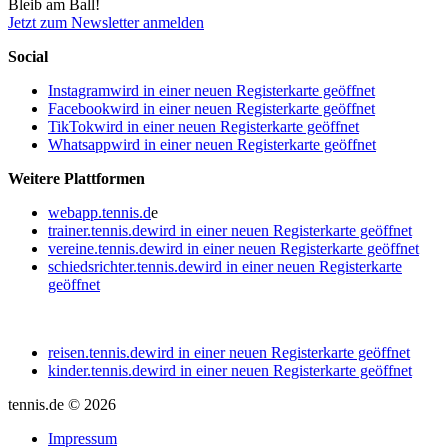
Bleib am Ball!
Jetzt zum Newsletter anmelden
Social
Instagram
wird in einer neuen Registerkarte geöffnet
Facebook
wird in einer neuen Registerkarte geöffnet
TikTok
wird in einer neuen Registerkarte geöffnet
Whatsapp
wird in einer neuen Registerkarte geöffnet
Weitere Plattformen
webapp.tennis.d
e
trainer.tennis.de
wird in einer neuen Registerkarte geöffnet
vereine.tennis.de
wird in einer neuen Registerkarte geöffnet
schiedsrichter.tennis.de
wird in einer neuen Registerkarte
geöffnet
reisen.tennis.de
wird in einer neuen Registerkarte geöffnet
kinder.tennis.de
wird in einer neuen Registerkarte geöffnet
tennis.de © 2026
Impressum