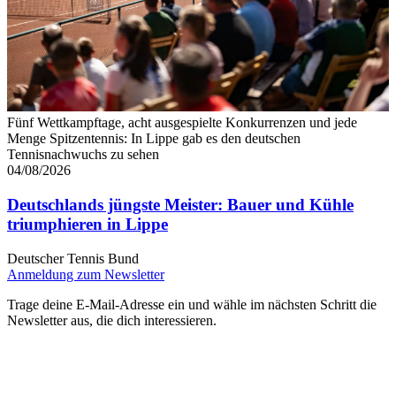
Fünf Wettkampftage, acht ausgespielte Konkurrenzen und jede
Menge Spitzentennis: In Lippe gab es den deutschen
Tennisnachwuchs zu sehen
04/08/2026
Deutschlands jüngste Meister: Bauer und Kühle
triumphieren in Lippe
Deutscher Tennis Bund
Anmeldung zum Newsletter
Trage deine E-Mail-Adresse ein und wähle im nächsten Schritt die
Newsletter aus, die dich interessieren.