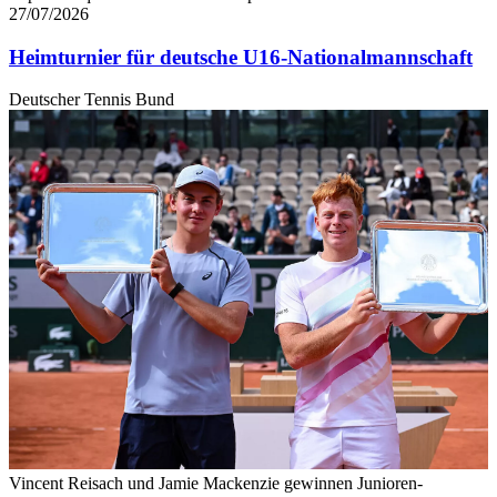
27/07/2026
Heimturnier für deutsche U16-Nationalmannschaft
Deutscher Tennis Bund
Vincent Reisach und Jamie Mackenzie gewinnen Junioren-