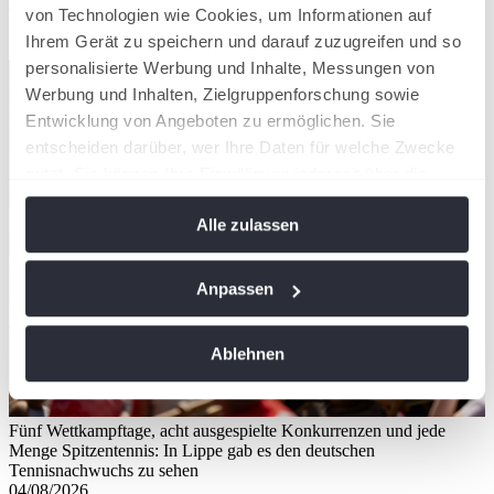
Ähnliche News
von Technologien wie Cookies, um Informationen auf
Ihrem Gerät zu speichern und darauf zuzugreifen und so
Kompaktansicht
personalisierte Werbung und Inhalte, Messungen von
Werbung und Inhalten, Zielgruppenforschung sowie
Entwicklung von Angeboten zu ermöglichen. Sie
entscheiden darüber, wer Ihre Daten für welche Zwecke
nutzt. Sie können Ihre Einwilligung jederzeit über die
Cookie-Erklärung oder durch Klicken auf das Privacy
Alle zulassen
Trigger Symbol ändern oder widerrufen
Wenn Sie es erlauben, würden wir auch gerne:
Anpassen
Informationen über Ihre geografische Lage
erfassen, welche bis auf einige Meter genau sein
Ablehnen
können
Ihr Gerät durch aktives Scannen nach
bestimmten Merkmalen (Fingerprinting) identifizieren
Fünf Wettkampftage, acht ausgespielte Konkurrenzen und jede
Erfahren Sie mehr darüber, wie Ihre persönlichen Daten
Menge Spitzentennis: In Lippe gab es den deutschen
Tennisnachwuchs zu sehen
verarbeitet werden, und legen Sie Ihre Präferenzen im
04/08/2026