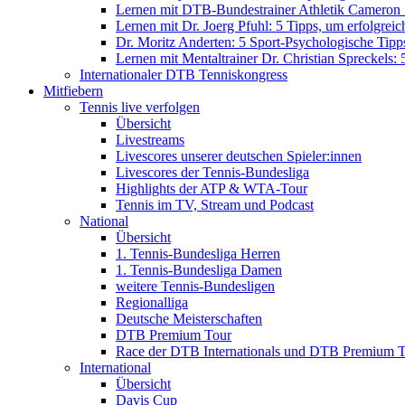
Lernen mit DTB-Bundestrainer Athletik Cameron Scu
Lernen mit Dr. Joerg Pfuhl: 5 Tipps, um erfolgreic
Dr. Moritz Anderten: 5 Sport-Psychologische Tipps 
Lernen mit Mentaltrainer Dr. Christian Spreckels: 
Internationaler DTB Tenniskongress
Mitfiebern
Tennis live verfolgen
Übersicht
Livestreams
Livescores unserer deutschen Spieler:innen
Livescores der Tennis-Bundesliga
Highlights der ATP & WTA-Tour
Tennis im TV, Stream und Podcast
National
Übersicht
1. Tennis-Bundesliga Herren
1. Tennis-Bundesliga Damen
weitere Tennis-Bundesligen
Regionalliga
Deutsche Meisterschaften
DTB Premium Tour
Race der DTB Internationals und DTB Premium 
International
Übersicht
Davis Cup