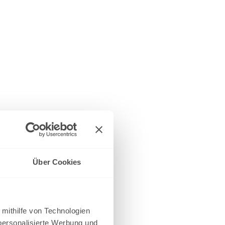
Über Cookies
 mithilfe von Technologien
personalisierte Werbung und