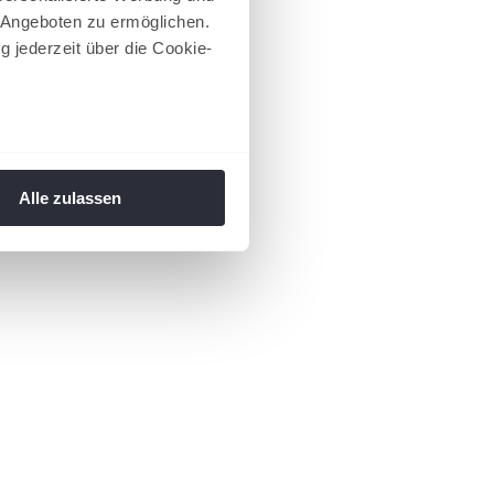
 Angeboten zu ermöglichen.
g jederzeit über die Cookie-
au sein können
zieren
Alle zulassen
hre Präferenzen im
Abschnitt
 Medien anbieten zu können
hrer Verwendung unserer
 führen diese Informationen
ie im Rahmen Ihrer Nutzung
 Footer aufgerufen und