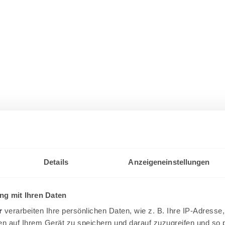
Details
Anzeigeneinstellungen
g mit Ihren Daten
r
verarbeiten Ihre persönlichen Daten, wie z. B. Ihre IP-Adresse,
en auf Ihrem Gerät zu speichern und darauf zuzugreifen und so 