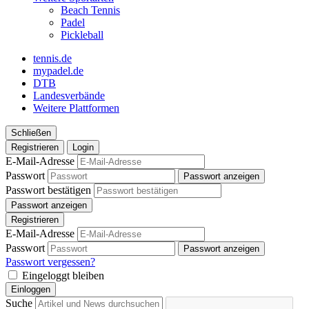
Beach Tennis
Padel
Pickleball
tennis.de
mypadel.de
DTB
Landesverbände
Weitere Plattformen
Schließen
Registrieren
Login
E-Mail-Adresse
Passwort
Passwort anzeigen
Passwort bestätigen
Passwort anzeigen
Registrieren
E-Mail-Adresse
Passwort
Passwort anzeigen
Passwort vergessen?
Eingeloggt bleiben
Einloggen
Suche