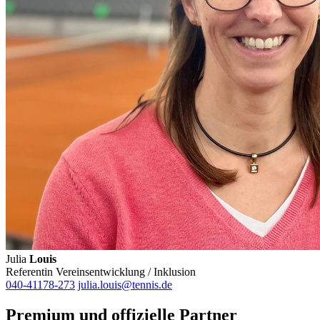
Julia
Louis
Referentin Vereinsentwicklung / Inklusion
040-41178-273
julia.louis@tennis.de
Premium und offizielle Partner