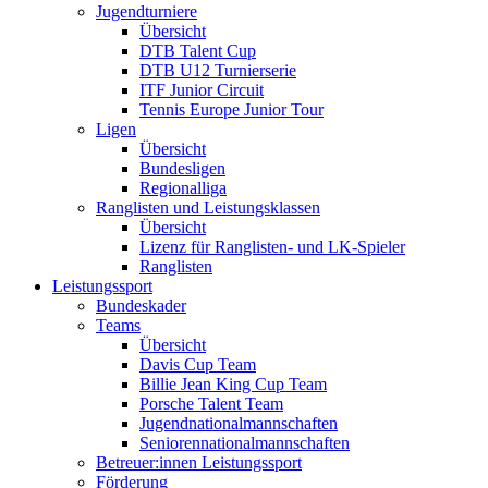
Jugendturniere
Übersicht
DTB Talent Cup
DTB U12 Turnierserie
ITF Junior Circuit
Tennis Europe Junior Tour
Ligen
Übersicht
Bundesligen
Regionalliga
Ranglisten und Leistungsklassen
Übersicht
Lizenz für Ranglisten- und LK-Spieler
Ranglisten
Leistungssport
Bundeskader
Teams
Übersicht
Davis Cup Team
Billie Jean King Cup Team
Porsche Talent Team
Jugendnationalmannschaften
Seniorennationalmannschaften
Betreuer:innen Leistungssport
Förderung