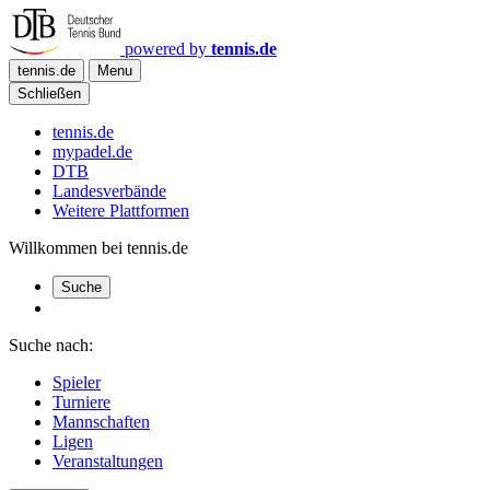
powered by
tennis.de
tennis.de
Menu
Schließen
tennis.de
mypadel.de
DTB
Landesverbände
Weitere Plattformen
Willkommen bei tennis.de
Suche
Suche nach:
Spieler
Turniere
Mannschaften
Ligen
Veranstaltungen