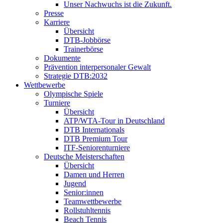
Unser Nachwuchs ist die Zukunft.
Presse
Karriere
Übersicht
DTB-Jobbörse
Trainerbörse
Dokumente
Prävention interpersonaler Gewalt
Strategie DTB:2032
Wettbewerbe
Olympische Spiele
Turniere
Übersicht
ATP/WTA-Tour in Deutschland
DTB Internationals
DTB Premium Tour
ITF-Seniorenturniere
Deutsche Meisterschaften
Übersicht
Damen und Herren
Jugend
Senior:innen
Teamwettbewerbe
Rollstuhltennis
Beach Tennis