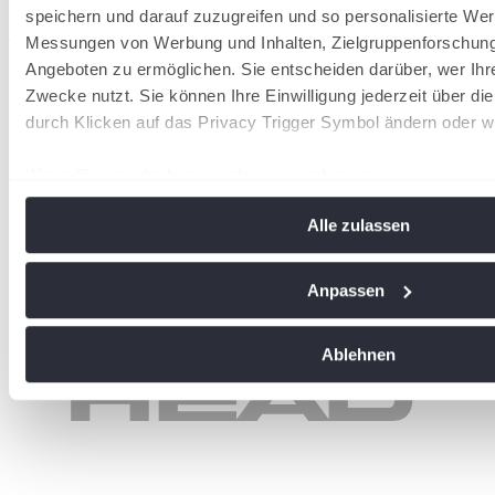
speichern und darauf zuzugreifen und so personalisierte Wer
wird in einer neuen Registerkarte geöffnet
Messungen von Werbung und Inhalten, Zielgruppenforschun
Angeboten zu ermöglichen. Sie entscheiden darüber, wer Ihr
Zwecke nutzt. Sie können Ihre Einwilligung jederzeit über di
durch Klicken auf das Privacy Trigger Symbol ändern oder w
Wenn Sie es erlauben, würden wir auch gerne:
Informationen über Ihre geografische Lage erfassen, 
Alle zulassen
Meter genau sein können
Ihr Gerät durch aktives Scannen nach bestimmten Me
identifizieren
Anpassen
Erfahren Sie mehr darüber, wie Ihre persönlichen Daten vera
Sie Ihre Präferenzen im
Abschnitt Einzelheiten
fest.
Ablehnen
Wir verwenden Cookies, um Inhalte und Anzeigen zu personal
soziale Medien anbieten zu können und die Zugriffe auf uns
analysieren. Außerdem geben wir Informationen zu Ihrer Ve
an unsere Partner für soziale Medien, Werbung und Analysen