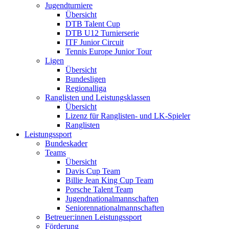
Jugendturniere
Übersicht
DTB Talent Cup
DTB U12 Turnierserie
ITF Junior Circuit
Tennis Europe Junior Tour
Ligen
Übersicht
Bundesligen
Regionalliga
Ranglisten und Leistungsklassen
Übersicht
Lizenz für Ranglisten- und LK-Spieler
Ranglisten
Leistungssport
Bundeskader
Teams
Übersicht
Davis Cup Team
Billie Jean King Cup Team
Porsche Talent Team
Jugendnationalmannschaften
Seniorennationalmannschaften
Betreuer:innen Leistungssport
Förderung