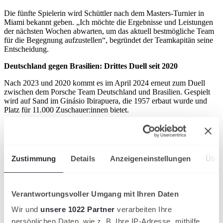
Die fünfte Spielerin wird Schüttler nach dem Masters-Turnier in
Miami bekannt geben. „Ich möchte die Ergebnisse und Leistungen
der nächsten Wochen abwarten, um das aktuell bestmögliche Team
für die Begegnung aufzustellen“, begründet der Teamkapitän seine
Entscheidung.
Deutschland gegen Brasilien: Drittes Duell seit 2020
Nach 2023 und 2020 kommt es im April 2024 erneut zum Duell
zwischen dem Porsche Team Deutschland und Brasilien. Gespielt
wird auf Sand im Ginásio Ibirapuera, die 1957 erbaut wurde und
Platz für 11.000 Zuschauer:innen bietet.
Die Siegermannschaft qualifiziert sich für die Billie Jean King Cup-
Finals. Die Endrunde des wichtigsten Teamwettbewerbs im
Damentennis findet im November erneut in Sevilla statt.
Zustimmung
Details
Anzeigeneinstellungen
Über
Die letzten beiden Aufeinandertreffen gewann das DTB-Team.
2023 mit 3:1 in Stuttgart und 2020 mit 4:0 in Florianopolis. Schüttler
warnt jedoch davor, den Ergebnissen zu viel Bedeutung zukommen
zu lassen: „Die Woche wird ein Kraftakt. Nach Sao Paolo ist es eine
Verantwortungsvoller Umgang mit Ihren Daten
weite Reise und uns bleibt nicht viel Zeit, um uns an die
Bedingungen vor Ort zu gewöhnen. Vor allem die brasilianische
Wir und
unsere 1022 Partner
verarbeiten Ihre
Nummer eins, Beatriz Haddad Maia, ist immer für drei Punkte gut
persönlichen Daten, wie z. B. Ihre IP-Adresse, mithilfe