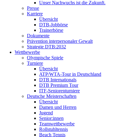
Unser Nachwuchs ist die Zukunft.
Presse
Karriere
Übersicht
DTB-Jobbörse
Trainerbörse
Dokumente
Prävention interpersonaler Gewalt
Strategie DTB:2032
Wettbewerbe
Olympische Spiele
Turniere
Übersicht
ATP/WTA-Tour in Deutschland
DTB Internationals
DTB Premium Tour
ITF-Seniorenturniere
Deutsche Meisterschaften
Übersicht
Damen und Herren
Jugend
Senior:innen
Teamwettbewerbe
Rollstuhltennis
Beach Tennis