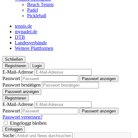
Beach Tennis
Padel
Pickleball
tennis.de
mypadel.de
DTB
Landesverbände
Weitere Plattformen
Schließen
Registrieren
Login
E-Mail-Adresse
Passwort
Passwort anzeigen
Passwort bestätigen
Passwort anzeigen
Registrieren
E-Mail-Adresse
Passwort
Passwort anzeigen
Passwort vergessen?
Eingeloggt bleiben
Einloggen
Suche