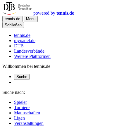
powered by
tennis.de
tennis.de
Menu
Schließen
tennis.de
mypadel.de
DTB
Landesverbände
Weitere Plattformen
Willkommen bei tennis.de
Suche
Suche nach:
Spieler
Turniere
Mannschaften
Ligen
Veranstaltungen