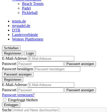
Beach Tennis
Padel
Pickleball
tennis.de
mypadel.de
DTB
Landesverbände
Weitere Plattformen
Schließen
Registrieren
Login
E-Mail-Adresse
Passwort
Passwort anzeigen
Passwort bestätigen
Passwort anzeigen
Registrieren
E-Mail-Adresse
Passwort
Passwort anzeigen
Passwort vergessen?
Eingeloggt bleiben
Einloggen
Suche