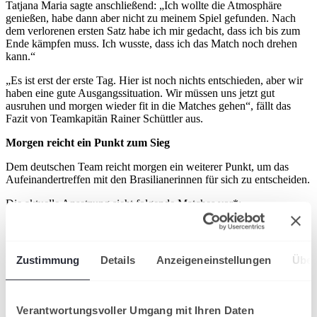
Tatjana Maria sagte anschließend: „Ich wollte die Atmosphäre
genießen, habe dann aber nicht zu meinem Spiel gefunden. Nach
dem verlorenen ersten Satz habe ich mir gedacht, dass ich bis zum
Ende kämpfen muss. Ich wusste, dass ich das Match noch drehen
kann.“
„Es ist erst der erste Tag. Hier ist noch nichts entschieden, aber wir
haben eine gute Ausgangssituation. Wir müssen uns jetzt gut
ausruhen und morgen wieder fit in die Matches gehen“, fällt das
Fazit von Teamkapitän Rainer Schüttler aus.
Morgen reicht ein Punkt zum Sieg
Dem deutschen Team reicht morgen ein weiterer Punkt, um das
Aufeinandertreffen mit den Brasilianerinnen für sich zu entscheiden.
Die aktuelle Ansetzung sieht folgende Matches vor*:
Einzel Nr. 3: Tatjana Maria vs. Beatriz Haddad Maia
Einzel Nr. 4: Laura Siegemund vs. Laura Pigossi
Doppel: Angelique Kerber/Anna-Lena Friedsam vs. Beatriz Haddad
Zustimmung
Details
Anzeigeneinstellungen
Über
Maia/Luisa Stefani
*Die Coaches haben die Option, die Aufstellung für den zweiten
Spieltag noch einmal zu ändern. Das Doppel kann gegebenenfalls
Verantwortungsvoller Umgang mit Ihren Daten
entfallen.