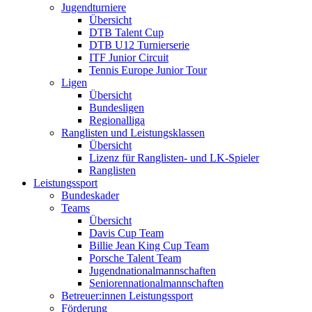
Jugendturniere
Übersicht
DTB Talent Cup
DTB U12 Turnierserie
ITF Junior Circuit
Tennis Europe Junior Tour
Ligen
Übersicht
Bundesligen
Regionalliga
Ranglisten und Leistungsklassen
Übersicht
Lizenz für Ranglisten- und LK-Spieler
Ranglisten
Leistungssport
Bundeskader
Teams
Übersicht
Davis Cup Team
Billie Jean King Cup Team
Porsche Talent Team
Jugendnationalmannschaften
Seniorennationalmannschaften
Betreuer:innen Leistungssport
Förderung