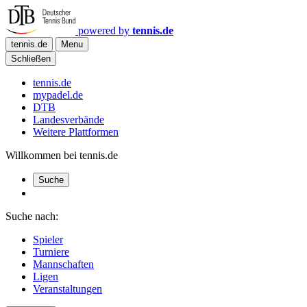
powered by
tennis.de
tennis.de
Menu
Schließen
tennis.de
mypadel.de
DTB
Landesverbände
Weitere Plattformen
Willkommen bei tennis.de
Suche
Suche nach:
Spieler
Turniere
Mannschaften
Ligen
Veranstaltungen