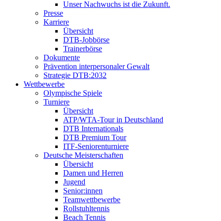
Unser Nachwuchs ist die Zukunft.
Presse
Karriere
Übersicht
DTB-Jobbörse
Trainerbörse
Dokumente
Prävention interpersonaler Gewalt
Strategie DTB:2032
Wettbewerbe
Olympische Spiele
Turniere
Übersicht
ATP/WTA-Tour in Deutschland
DTB Internationals
DTB Premium Tour
ITF-Seniorenturniere
Deutsche Meisterschaften
Übersicht
Damen und Herren
Jugend
Senior:innen
Teamwettbewerbe
Rollstuhltennis
Beach Tennis