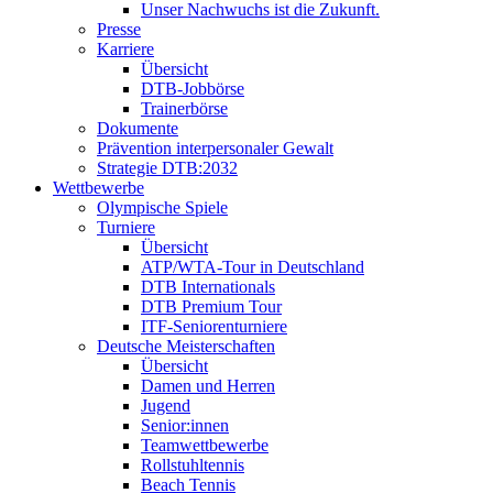
Unser Nachwuchs ist die Zukunft.
Presse
Karriere
Übersicht
DTB-Jobbörse
Trainerbörse
Dokumente
Prävention interpersonaler Gewalt
Strategie DTB:2032
Wettbewerbe
Olympische Spiele
Turniere
Übersicht
ATP/WTA-Tour in Deutschland
DTB Internationals
DTB Premium Tour
ITF-Seniorenturniere
Deutsche Meisterschaften
Übersicht
Damen und Herren
Jugend
Senior:innen
Teamwettbewerbe
Rollstuhltennis
Beach Tennis