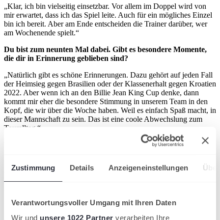
„Klar, ich bin vielseitig einsetzbar. Vor allem im Doppel wird von
mir erwartet, dass ich das Spiel leite. Auch für ein mögliches Einzel
bin ich bereit. Aber am Ende entscheiden die Trainer darüber, wer
am Wochenende spielt.“
Du bist zum neunten Mal dabei. Gibt es besondere Momente,
die dir in Erinnerung geblieben sind?
„Natürlich gibt es schöne Erinnerungen. Dazu gehört auf jeden Fall
der Heimsieg gegen Brasilien oder der Klassenerhalt gegen Kroatien
2022. Aber wenn ich an den Billie Jean King Cup denke, dann
kommt mir eher die besondere Stimmung in unserem Team in den
Kopf, die wir über die Woche haben. Weil es einfach Spaß macht, in
dieser Mannschaft zu sein. Das ist eine coole Abwechslung zum
Touralltag.“
Wie macht sich der Unterschied zur Tour noch bemerkbar?
„Man muss sich anpassen, was auch mal nicht schlecht ist. Ich bin
Zustimmung
Details
Anzeigeneinstellungen
Über
sonst mit einem recht kleinen Team und oft nur mit meinem Trainer
unterwegs. Da ist alles auf dich abgestimmt. Bei Teamwettbewerben
muss man flexibler sein, ist aber auch viel eingebundener. Im Team
gehen wir gemeinsam essen und bekommen andere Impulse. Ich
Verantwortungsvoller Umgang mit Ihren Daten
finde das sehr erfrischend.“
Wir und
unsere 1022 Partner
verarbeiten Ihre