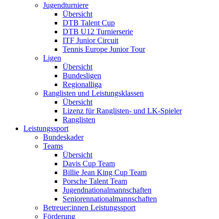
Jugendturniere
Übersicht
DTB Talent Cup
DTB U12 Turnierserie
ITF Junior Circuit
Tennis Europe Junior Tour
Ligen
Übersicht
Bundesligen
Regionalliga
Ranglisten und Leistungsklassen
Übersicht
Lizenz für Ranglisten- und LK-Spieler
Ranglisten
Leistungssport
Bundeskader
Teams
Übersicht
Davis Cup Team
Billie Jean King Cup Team
Porsche Talent Team
Jugendnationalmannschaften
Seniorennationalmannschaften
Betreuer:innen Leistungssport
Förderung