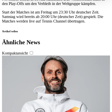
verarbeitet werden, und legen Sie Ihre Präferenzen im
den Play-Offs um den Verbleib in der Weltgruppe kämpfen.
Abschnitt Einzelheiten
fest.
Start der Matches ist am Freitag um 23:30 Uhr deutscher Zeit.
Samstag wird bereits ab 20:00 Uhr (deutscher Zeit) gespielt. Die
Wir verwenden Cookies, um Inhalte und Anzeigen zu
Matches werden live auf Tennis Channel übertragen.
personalisieren, Funktionen für soziale Medien anbieten
Artikel teilen
zu können und die Zugriffe auf unsere Website zu
analysieren. Außerdem geben wir Informationen zu Ihrer
Ähnliche News
Verwendung unserer Website an unsere Partner für
soziale Medien, Werbung und Analysen weiter. Unsere
Kompaktansicht
Partner führen diese Informationen möglicherweise mit
weiteren Daten zusammen, die Sie ihnen bereitgestellt
haben oder die sie im Rahmen Ihrer Nutzung der Dienste
gesammelt haben. Die
Cookie-Einstellungen
können
jederzeit über den Link im Footer aufgerufen und
angepasst werden.