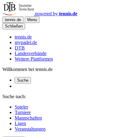
powered by
tennis.de
tennis.de
Menu
Schließen
tennis.de
mypadel.de
DTB
Landesverbände
Weitere Plattformen
Willkommen bei tennis.de
Suche
Suche nach:
Spieler
Turniere
Mannschaften
Ligen
Veranstaltungen