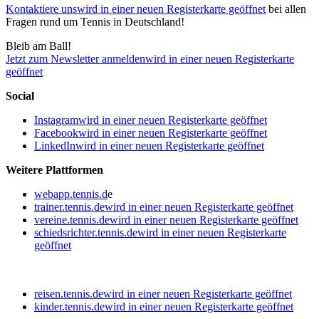
Kontaktiere uns
wird in einer neuen Registerkarte geöffnet
bei allen
Fragen rund um Tennis in Deutschland!
Bleib am Ball!
Jetzt zum Newsletter anmelden
wird in einer neuen Registerkarte
geöffnet
Social
Instagram
wird in einer neuen Registerkarte geöffnet
Facebook
wird in einer neuen Registerkarte geöffnet
LinkedIn
wird in einer neuen Registerkarte geöffnet
Weitere Plattformen
webapp.tennis.d
e
trainer.tennis.de
wird in einer neuen Registerkarte geöffnet
vereine.tennis.de
wird in einer neuen Registerkarte geöffnet
schiedsrichter.tennis.de
wird in einer neuen Registerkarte
geöffnet
reisen.tennis.de
wird in einer neuen Registerkarte geöffnet
kinder.tennis.de
wird in einer neuen Registerkarte geöffnet