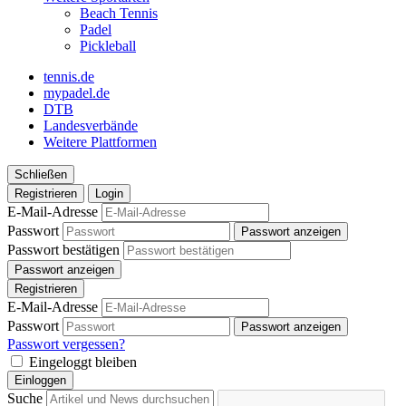
Beach Tennis
Padel
Pickleball
tennis.de
mypadel.de
DTB
Landesverbände
Weitere Plattformen
Schließen
Registrieren
Login
E-Mail-Adresse
Passwort
Passwort anzeigen
Passwort bestätigen
Passwort anzeigen
Registrieren
E-Mail-Adresse
Passwort
Passwort anzeigen
Passwort vergessen?
Eingeloggt bleiben
Einloggen
Suche