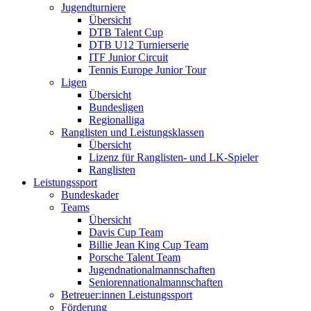
Jugendturniere
Übersicht
DTB Talent Cup
DTB U12 Turnierserie
ITF Junior Circuit
Tennis Europe Junior Tour
Ligen
Übersicht
Bundesligen
Regionalliga
Ranglisten und Leistungsklassen
Übersicht
Lizenz für Ranglisten- und LK-Spieler
Ranglisten
Leistungssport
Bundeskader
Teams
Übersicht
Davis Cup Team
Billie Jean King Cup Team
Porsche Talent Team
Jugendnationalmannschaften
Seniorennationalmannschaften
Betreuer:innen Leistungssport
Förderung