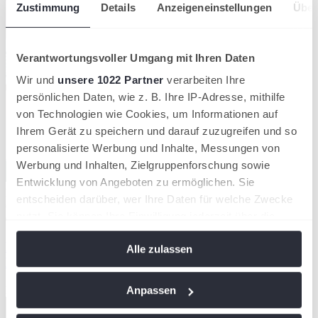
Zustimmung
Details
Anzeigeneinstellungen
Über
Verantwortungsvoller Umgang mit Ihren Daten
Wir und
unsere 1022 Partner
verarbeiten Ihre
persönlichen Daten, wie z. B. Ihre IP-Adresse, mithilfe
von Technologien wie Cookies, um Informationen auf
Ihrem Gerät zu speichern und darauf zuzugreifen und so
personalisierte Werbung und Inhalte, Messungen von
Werbung und Inhalten, Zielgruppenforschung sowie
Entwicklung von Angeboten zu ermöglichen. Sie
Reisach und Mackenzie gewinnen Junioren-Doppeltitel in Roland
entscheiden darüber, wer Ihre Daten für welche Zwecke
Garros
nutzt. Sie können Ihre Einwilligung jederzeit über die
06/06/2026
Cookie-Erklärung oder durch Klicken auf das Privacy
Reisach und Mackenzie gewinnen Junioren-
Alle zulassen
Trigger Symbol ändern oder widerrufen
Doppeltitel in Roland Garros
Wenn Sie es erlauben, würden wir auch gerne:
Deutscher Tennis Bund
Anpassen
Informationen über Ihre geografische Lage