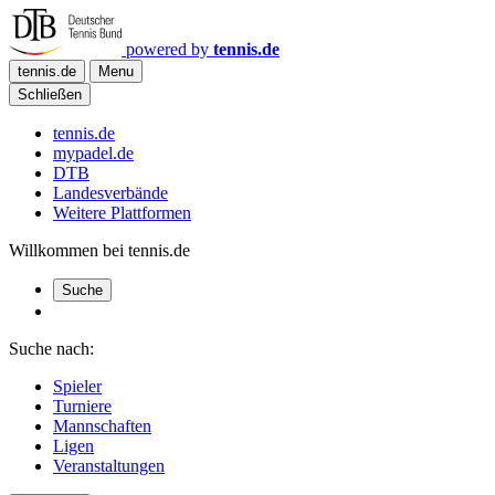
powered by
tennis.de
tennis.de
Menu
Schließen
tennis.de
mypadel.de
DTB
Landesverbände
Weitere Plattformen
Willkommen bei tennis.de
Suche
Suche nach:
Spieler
Turniere
Mannschaften
Ligen
Veranstaltungen