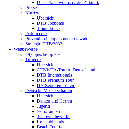
Unser Nachwuchs ist die Zukunft.
Presse
Karriere
Übersicht
DTB-Jobbörse
Trainerbörse
Dokumente
Prävention interpersonaler Gewalt
Strategie DTB:2032
Wettbewerbe
Olympische Spiele
Turniere
Übersicht
ATP/WTA-Tour in Deutschland
DTB Internationals
DTB Premium Tour
ITF-Seniorenturniere
Deutsche Meisterschaften
Übersicht
Damen und Herren
Jugend
Senior:innen
Teamwettbewerbe
Rollstuhltennis
Beach Tennis