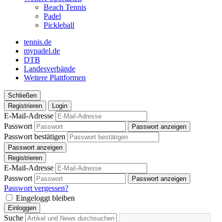
Beach Tennis
Padel
Pickleball
tennis.de
mypadel.de
DTB
Landesverbände
Weitere Plattformen
Schließen
Registrieren
Login
E-Mail-Adresse
Passwort
Passwort anzeigen
Passwort bestätigen
Passwort anzeigen
Registrieren
E-Mail-Adresse
Passwort
Passwort anzeigen
Passwort vergessen?
Eingeloggt bleiben
Einloggen
Suche