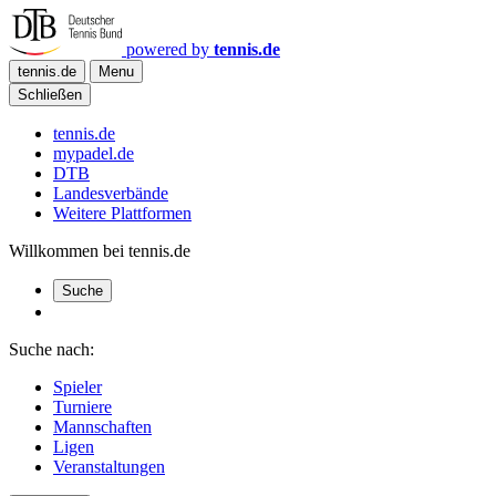
powered by
tennis.de
tennis.de
Menu
Schließen
tennis.de
mypadel.de
DTB
Landesverbände
Weitere Plattformen
Willkommen bei tennis.de
Suche
Suche nach:
Spieler
Turniere
Mannschaften
Ligen
Veranstaltungen