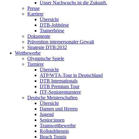
Unser Nachwuchs ist die Zukunft.
Presse
Karriere
Übersicht
DTB-Jobbörse
Trainerbörse
Dokumente
Prävention interpersonaler Gewalt
Strategie DTB:2032
Wettbewerbe
Olympische Spiele
Turniere
Übersicht
ATP/WTA-Tour in Deutschland
DTB Internationals
DTB Premium Tour
ITF-Seniorenturniere
Deutsche Meisterschaften
Übersicht
Damen und Herren
Jugend
Senior:innen
Teamwettbewerbe
Rollstuhltennis
Beach Tennis