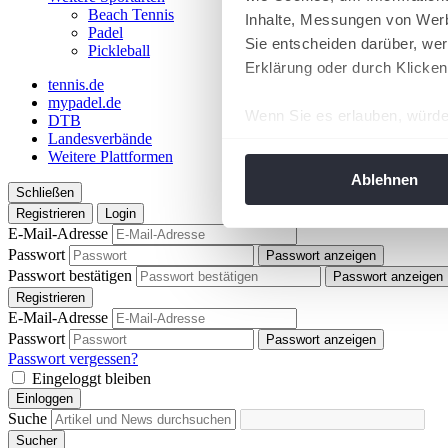
Beach Tennis
Inhalte, Messungen von Werb
Padel
Sie entscheiden darüber, wer
Pickleball
Erklärung oder durch Klicken
tennis.de
mypadel.de
Wenn Sie es erlauben, würde
DTB
Landesverbände
Informationen über Ih
Weitere Plattformen
Ihr Gerät durch aktiv
Ablehnen
Schließen
Erfahren Sie mehr darüber, w
Registrieren
Login
Einzelheiten
fest.
E-Mail-Adresse
Passwort
Passwort anzeigen
Wir verwenden Cookies, um I
Passwort bestätigen
Passwort anzeigen
und die Zugriffe auf unsere 
Registrieren
Website an unsere Partner fü
E-Mail-Adresse
Passwort
möglicherweise mit weiteren
Passwort anzeigen
Passwort vergessen?
der Dienste gesammelt habe
Eingeloggt bleiben
angepasst werden.
Einloggen
Suche
Sucher