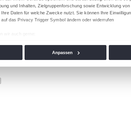
ung und Inhalten, Zielgruppenforschung sowie Entwicklung von
 Ihre Daten für welche Zwecke nutzt. Sie können Ihre Einwilligun
 auf das Privacy Trigger Symbol ändern oder widerrufen
n wir auch gerne:
re geografische Lage erfassen, welche bis auf einige Meter gen
es Scannen nach bestimmten Merkmalen (Fingerprinting) identifi
Anpassen
ie Ihre persönlichen Daten verarbeitet werden, und legen Sie I
nhalte und Anzeigen zu personalisieren, Funktionen für soziale
Website zu analysieren. Außerdem geben wir Informationen zu I
r soziale Medien, Werbung und Analysen weiter. Unsere Partner
 Daten zusammen, die Sie ihnen bereitgestellt haben oder die s
n. Die
Cookie-Einstellungen
können jederzeit über den Link im