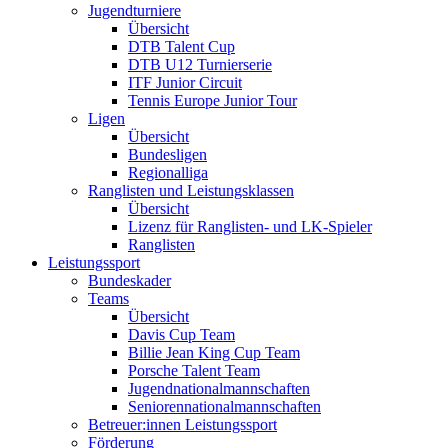
Jugendturniere
Übersicht
DTB Talent Cup
DTB U12 Turnierserie
ITF Junior Circuit
Tennis Europe Junior Tour
Ligen
Übersicht
Bundesligen
Regionalliga
Ranglisten und Leistungsklassen
Übersicht
Lizenz für Ranglisten- und LK-Spieler
Ranglisten
Leistungssport
Bundeskader
Teams
Übersicht
Davis Cup Team
Billie Jean King Cup Team
Porsche Talent Team
Jugendnationalmannschaften
Seniorennationalmannschaften
Betreuer:innen Leistungssport
Förderung