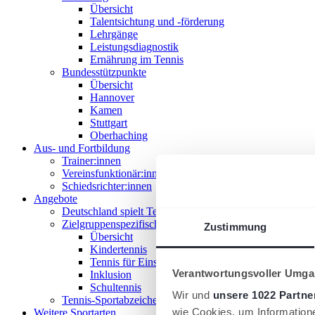
Übersicht
Talentsichtung und -förderung
Lehrgänge
Leistungsdiagnostik
Ernährung im Tennis
Bundesstützpunkte
Übersicht
Hannover
Kamen
Stuttgart
Oberhaching
Aus- und Fortbildung
Trainer:innen
Vereinsfunktionär:innen
Schiedsrichter:innen
Angebote
Deutschland spielt Tennis
Zielgruppenspezifische Angebote
Zustimmung
Übersicht
Kindertennis
Tennis für Einsteiger 18+
Verantwortungsvoller Umgan
Inklusion
Schultennis
Wir und
unsere 1022 Partne
Tennis-Sportabzeichen
wie Cookies, um Information
Weitere Sportarten