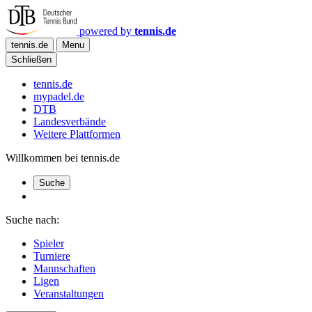
powered by
tennis.de
tennis.de
Menu
Schließen
tennis.de
mypadel.de
DTB
Landesverbände
Weitere Plattformen
Willkommen bei tennis.de
Suche
Suche nach:
Spieler
Turniere
Mannschaften
Ligen
Veranstaltungen