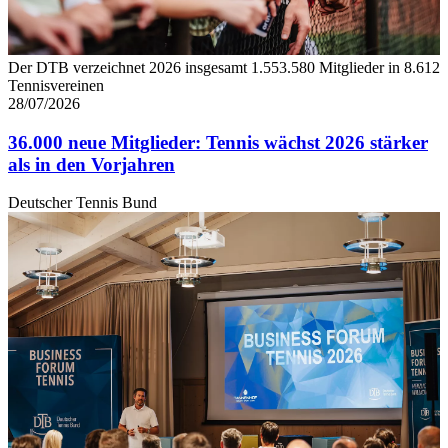
Partner führen diese Informationen möglicherweise mit
weiteren Daten zusammen, die Sie ihnen bereitgestellt
haben oder die sie im Rahmen Ihrer Nutzung der Dienste
Der DTB verzeichnet 2026 insgesamt 1.553.580 Mitglieder in 8.612
gesammelt haben. Die
Cookie-Einstellungen
können
Tennisvereinen
jederzeit über den Link im Footer aufgerufen und
28/07/2026
angepasst werden.
36.000 neue Mitglieder: Tennis wächst 2026 stärker
als in den Vorjahren
Deutscher Tennis Bund