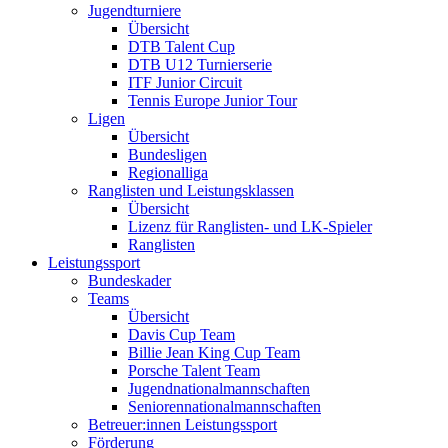
Jugendturniere
Übersicht
DTB Talent Cup
DTB U12 Turnierserie
ITF Junior Circuit
Tennis Europe Junior Tour
Ligen
Übersicht
Bundesligen
Regionalliga
Ranglisten und Leistungsklassen
Übersicht
Lizenz für Ranglisten- und LK-Spieler
Ranglisten
Leistungssport
Bundeskader
Teams
Übersicht
Davis Cup Team
Billie Jean King Cup Team
Porsche Talent Team
Jugendnationalmannschaften
Seniorennationalmannschaften
Betreuer:innen Leistungssport
Förderung