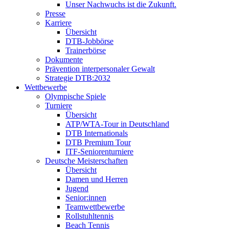
Unser Nachwuchs ist die Zukunft.
Presse
Karriere
Übersicht
DTB-Jobbörse
Trainerbörse
Dokumente
Prävention interpersonaler Gewalt
Strategie DTB:2032
Wettbewerbe
Olympische Spiele
Turniere
Übersicht
ATP/WTA-Tour in Deutschland
DTB Internationals
DTB Premium Tour
ITF-Seniorenturniere
Deutsche Meisterschaften
Übersicht
Damen und Herren
Jugend
Senior:innen
Teamwettbewerbe
Rollstuhltennis
Beach Tennis