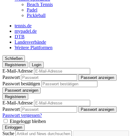
Beach Tennis
Padel
Pickleball
tennis.de
mypadel.de
DTB
Landesverbände
Weitere Plattformen
Schließen
Registrieren
Login
E-Mail-Adresse
Passwort
Passwort anzeigen
Passwort bestätigen
Passwort anzeigen
Registrieren
E-Mail-Adresse
Passwort
Passwort anzeigen
Passwort vergessen?
Eingeloggt bleiben
Einloggen
Suche