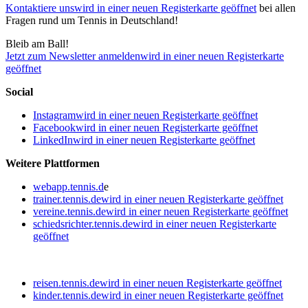
Kontaktiere uns
wird in einer neuen Registerkarte geöffnet
bei allen
Fragen rund um Tennis in Deutschland!
Bleib am Ball!
Jetzt zum Newsletter anmelden
wird in einer neuen Registerkarte
geöffnet
Social
Instagram
wird in einer neuen Registerkarte geöffnet
Facebook
wird in einer neuen Registerkarte geöffnet
LinkedIn
wird in einer neuen Registerkarte geöffnet
Weitere Plattformen
webapp.tennis.d
e
trainer.tennis.de
wird in einer neuen Registerkarte geöffnet
vereine.tennis.de
wird in einer neuen Registerkarte geöffnet
schiedsrichter.tennis.de
wird in einer neuen Registerkarte
geöffnet
reisen.tennis.de
wird in einer neuen Registerkarte geöffnet
kinder.tennis.de
wird in einer neuen Registerkarte geöffnet