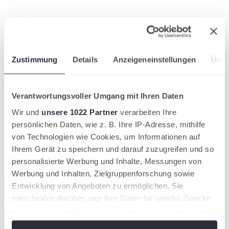
Ansprechpartner
Artikel teilen
Zustimmung
Details
Anzeigeneinstellungen
Über
Ähnliche News
Kompaktansicht
Verantwortungsvoller Umgang mit Ihren Daten
Wir und
unsere 1022 Partner
verarbeiten Ihre
persönlichen Daten, wie z. B. Ihre IP-Adresse, mithilfe
von Technologien wie Cookies, um Informationen auf
Ihrem Gerät zu speichern und darauf zuzugreifen und so
personalisierte Werbung und Inhalte, Messungen von
Werbung und Inhalten, Zielgruppenforschung sowie
Entwicklung von Angeboten zu ermöglichen. Sie
entscheiden darüber, wer Ihre Daten für welche Zwecke
nutzt. Sie können Ihre Einwilligung jederzeit über die
Cookie-Erklärung oder durch Klicken auf das Privacy