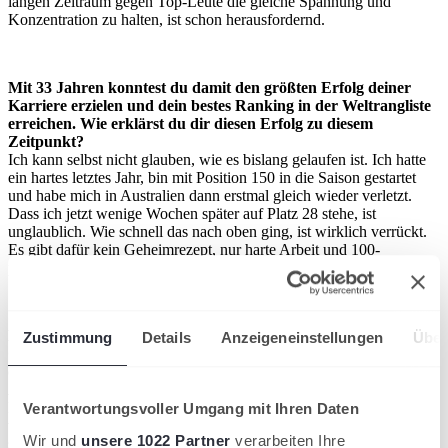
langen Zeitraum gegen Top-Leute die gleiche Spannung und
Konzentration zu halten, ist schon herausfordernd.
Mit 33 Jahren konntest du damit den größten Erfolg deiner
Karriere erzielen und dein bestes Ranking in der Weltrangliste
erreichen. Wie erklärst du dir diesen Erfolg zu diesem
Zeitpunkt?
Ich kann selbst nicht glauben, wie es bislang gelaufen ist. Ich hatte
ein hartes letztes Jahr, bin mit Position 150 in die Saison gestartet
und habe mich in Australien dann erstmal gleich wieder verletzt.
Dass ich jetzt wenige Wochen später auf Platz 28 stehe, ist
unglaublich. Wie schnell das nach oben ging, ist wirklich verrückt.
Es gibt dafür kein Geheimrezept, nur harte Arbeit und 100-
prozentiges Engagement.
Mit deinen 33 Jahren bis du in den Top 100 in guter
Zustimmung
Details
Anzeigeneinstellungen
Über
Gesellschaft. Über 30 Spieler sind momentan über 30 und viele
der Spieler über 25 Jahre. Braucht es im Tennis ein gewisses
Alter, um seine beste Leistung zu bringen?
Es gibt definitiv viele Dinge, die ich meinem 20-jährigen Ich heute
Verantwortungsvoller Umgang mit Ihren Daten
voraus habe und die ich ihm mitgeben könnte. Es wäre auch
Wir und
unsere 1022 Partner
verarbeiten Ihre
schlimm, wenn das nicht so ist. Man hat mehr Erfahrung und kriegt