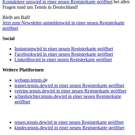
Kontaktiere uns
wird in einer neuen Registerkarte geöffnet
bei allen
Fragen rund um Tennis in Deutschland!
Bleib am Ball!
Jetzt zum Newsletter anmelden
wird in einer neuen Registerkarte
geöffnet
Social
Instagram
wird in einer neuen Registerkarte geöffnet
Facebook
wird in einer neuen Registerkarte geöffnet
LinkedIn
wird in einer neuen Registerkarte geöffnet
Weitere Plattformen
webapp.tennis.d
e
trainer.tennis.de
wird in einer neuen Registerkarte geöffnet
vereine.tennis.de
wird in einer neuen Registerkarte geöffnet
schiedsrichter.tennis.de
wird in einer neuen Registerkarte
geöffnet
reisen.tennis.de
wird in einer neuen Registerkarte geöffnet
kinder.tennis.de
wird in einer neuen Registerkarte geöffnet