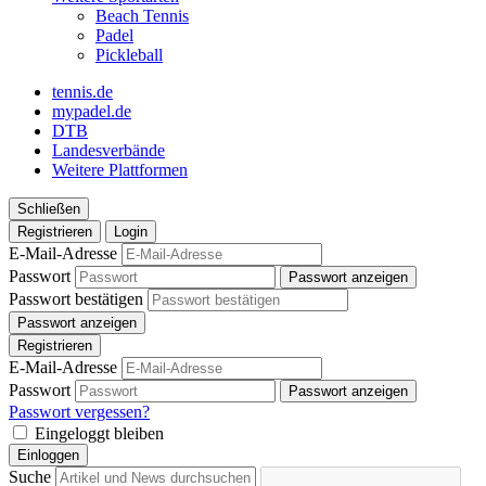
Beach Tennis
Padel
Pickleball
tennis.de
mypadel.de
DTB
Landesverbände
Weitere Plattformen
Schließen
Registrieren
Login
E-Mail-Adresse
Passwort
Passwort anzeigen
Passwort bestätigen
Passwort anzeigen
Registrieren
E-Mail-Adresse
Passwort
Passwort anzeigen
Passwort vergessen?
Eingeloggt bleiben
Einloggen
Suche