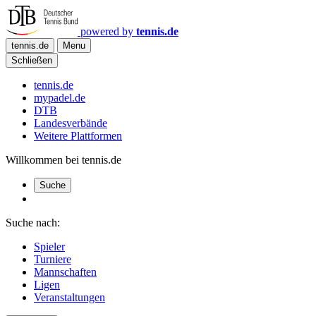
powered by
tennis.de
tennis.de
Menu
Schließen
tennis.de
mypadel.de
DTB
Landesverbände
Weitere Plattformen
Willkommen bei tennis.de
Suche
Suche nach:
Spieler
Turniere
Mannschaften
Ligen
Veranstaltungen