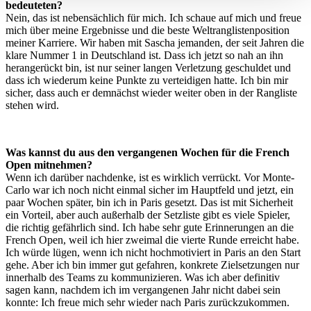
bedeuteten?
verarbeitet werden, und legen Sie Ihre Präferenzen im
Nein, das ist nebensächlich für mich. Ich schaue auf mich und freue
Abschnitt Einzelheiten
fest.
mich über meine Ergebnisse und die beste Weltranglistenposition
meiner Karriere. Wir haben mit Sascha jemanden, der seit Jahren die
klare Nummer 1 in Deutschland ist. Dass ich jetzt so nah an ihn
Wir verwenden Cookies, um Inhalte und Anzeigen zu
herangerückt bin, ist nur seiner langen Verletzung geschuldet und
personalisieren, Funktionen für soziale Medien anbieten
dass ich wiederum keine Punkte zu verteidigen hatte. Ich bin mir
zu können und die Zugriffe auf unsere Website zu
sicher, dass auch er demnächst wieder weiter oben in der Rangliste
stehen wird.
analysieren. Außerdem geben wir Informationen zu Ihrer
Verwendung unserer Website an unsere Partner für
soziale Medien, Werbung und Analysen weiter. Unsere
Was kannst du aus den vergangenen Wochen für die French
Partner führen diese Informationen möglicherweise mit
Open mitnehmen?
weiteren Daten zusammen, die Sie ihnen bereitgestellt
Wenn ich darüber nachdenke, ist es wirklich verrückt. Vor Monte-
haben oder die sie im Rahmen Ihrer Nutzung der Dienste
Carlo war ich noch nicht einmal sicher im Hauptfeld und jetzt, ein
paar Wochen später, bin ich in Paris gesetzt. Das ist mit Sicherheit
gesammelt haben. Die
Cookie-Einstellungen
können
ein Vorteil, aber auch außerhalb der Setzliste gibt es viele Spieler,
jederzeit über den Link im Footer aufgerufen und
die richtig gefährlich sind. Ich habe sehr gute Erinnerungen an die
angepasst werden.
French Open, weil ich hier zweimal die vierte Runde erreicht habe.
Ich würde lügen, wenn ich nicht hochmotiviert in Paris an den Start
gehe. Aber ich bin immer gut gefahren, konkrete Zielsetzungen nur
innerhalb des Teams zu kommunizieren. Was ich aber definitiv
sagen kann, nachdem ich im vergangenen Jahr nicht dabei sein
konnte: Ich freue mich sehr wieder nach Paris zurückzukommen.