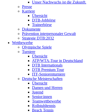
Unser Nachwuchs ist die Zukunft.
Presse
Karriere
Übersicht
DTB-Jobbörse
Trainerbörse
Dokumente
Prävention interpersonaler Gewalt
Strategie DTB:2032
Wettbewerbe
Olympische Spiele
Turniere
Übersicht
ATP/WTA-Tour in Deutschland
DTB Internationals
DTB Premium Tour
ITF-Seniorenturniere
Deutsche Meisterschaften
Übersicht
Damen und Herren
Jugend
Senior:innen
Teamwettbewerbe
Rollstuhltennis
Beach Tennis