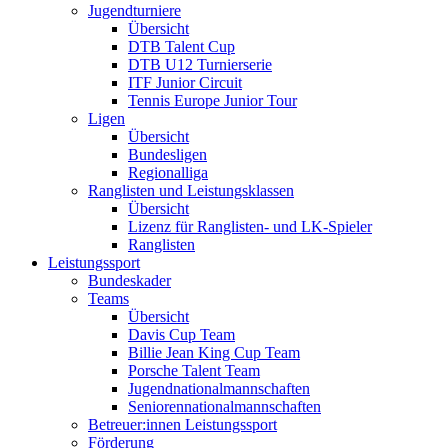
Jugendturniere
Übersicht
DTB Talent Cup
DTB U12 Turnierserie
ITF Junior Circuit
Tennis Europe Junior Tour
Ligen
Übersicht
Bundesligen
Regionalliga
Ranglisten und Leistungsklassen
Übersicht
Lizenz für Ranglisten- und LK-Spieler
Ranglisten
Leistungssport
Bundeskader
Teams
Übersicht
Davis Cup Team
Billie Jean King Cup Team
Porsche Talent Team
Jugendnationalmannschaften
Seniorennationalmannschaften
Betreuer:innen Leistungssport
Förderung