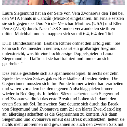
Laura Siegemund hat an der Seite von Vera Zvonareva den Titel bei
den WTA Finals in Cancún (Mexiko) eingefahren. Im Finale setzten
sie sich gegen das Duo Nicole Melichar-Martinez (USA) und Ellen
Perez (AUS) durch. Nach 1:38 Stunden verwandelten sie ihren
dritten Matchball und schnappten sich so mit 6:4, 6:4 den Titel.
DTB-Bundestrainerin Barbara Rittner ordnet den Erfolg ein: "Sie
kann sich Weltmeisterin nennen, das ist ein großartiger Sieg und
unterstreicht, was für eine hochklassige Doppelspielerin Laura
Siegemund ist. Dafür hat sie hart trainiert und immer an sich
gearbeitet."
Das Finale gestaltete sich als spannendes Spiel. In sechs der zehn
Spiele des ersten Satzes gab es Breakbälle auf beiden Seiten. Die
Gegnerinnen mussten sich ihre Punkte immer wieder hart erarbeiten
und waren vor allem bei den eigenen Aufschlagspielen immer
wieder in Bedrängnis. In beiden Sätzen sicherten sich Siegemund
und Zvonareva direkt das erste Break und holten sich damit den
ersten Satz mit 6:4. Im zweiten Satz deutete sich durch das Break
von Siegemund und Zvonareva zum 2:1 ein klarer Zwei-Satz-Sieg
an, allerdings schafften es die Gegnerinnen zu kontern. Als dann
Siegemund und Zvonareva erneut das Break durchsetzten, ließen sie
nichts mehr anbrennen und gewannen so auch den zweiten Satz mit