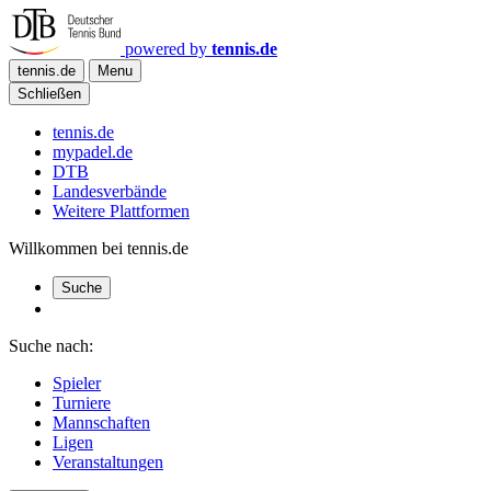
powered by
tennis.de
tennis.de
Menu
Schließen
tennis.de
mypadel.de
DTB
Landesverbände
Weitere Plattformen
Willkommen bei tennis.de
Suche
Suche nach:
Spieler
Turniere
Mannschaften
Ligen
Veranstaltungen