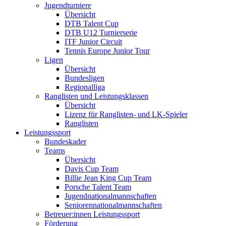
Jugendturniere
Übersicht
DTB Talent Cup
DTB U12 Turnierserie
ITF Junior Circuit
Tennis Europe Junior Tour
Ligen
Übersicht
Bundesligen
Regionalliga
Ranglisten und Leistungsklassen
Übersicht
Lizenz für Ranglisten- und LK-Spieler
Ranglisten
Leistungssport
Bundeskader
Teams
Übersicht
Davis Cup Team
Billie Jean King Cup Team
Porsche Talent Team
Jugendnationalmannschaften
Seniorennationalmannschaften
Betreuer:innen Leistungssport
Förderung