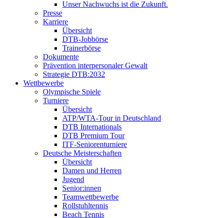
Unser Nachwuchs ist die Zukunft.
Presse
Karriere
Übersicht
DTB-Jobbörse
Trainerbörse
Dokumente
Prävention interpersonaler Gewalt
Strategie DTB:2032
Wettbewerbe
Olympische Spiele
Turniere
Übersicht
ATP/WTA-Tour in Deutschland
DTB Internationals
DTB Premium Tour
ITF-Seniorenturniere
Deutsche Meisterschaften
Übersicht
Damen und Herren
Jugend
Senior:innen
Teamwettbewerbe
Rollstuhltennis
Beach Tennis