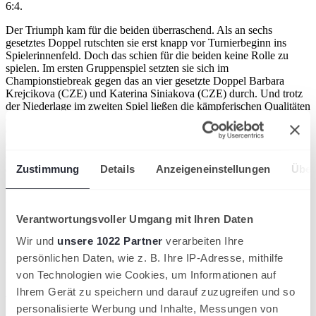
6:4.
Der Triumph kam für die beiden überraschend. Als an sechs
gesetztes Doppel rutschten sie erst knapp vor Turnierbeginn ins
Spielerinnenfeld. Doch das schien für die beiden keine Rolle zu
spielen. Im ersten Gruppenspiel setzten sie sich im
Championstiebreak gegen das an vier gesetzte Doppel Barbara
Krejcikova (CZE) und Katerina Siniakova (CZE) durch. Und trotz
der Niederlage im zweiten Spiel ließen die kämpferischen Qualitäten
der beiden nicht nach. Im Spiel gegen das topgesetzte Doppel mit
Coco Gauff (USA) und Jessica Pegula (USA) konnten sie den
Championstiebreak mit 10:8 für sich entscheiden. Als
Gruppenzweite zogen sie zunächst ins Halbfinale ein, gewannen
Zustimmung
Details
Anzeigeneinstellungen
Über
dort gegen das favorisierte Duo mit Storm Hunter und Elise
Mertens, und machten so den Einzug ins Finale perfekt.
Für Laura Siegemund geht es nun direkt weiter zu den Billie Jean
King Cup-Finals nach Sevilla. Dort ergänzt sie das Porsche Team
Verantwortungsvoller Umgang mit Ihren Daten
Deutschland um Kapitän Rainer Schüttler.
Wir und
unsere 1022 Partner
verarbeiten Ihre
persönlichen Daten, wie z. B. Ihre IP-Adresse, mithilfe
Artikel teilen
von Technologien wie Cookies, um Informationen auf
Ähnliche News
Ihrem Gerät zu speichern und darauf zuzugreifen und so
personalisierte Werbung und Inhalte, Messungen von