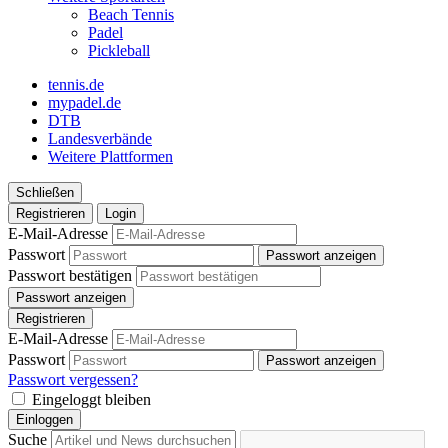
Beach Tennis
Padel
Pickleball
tennis.de
mypadel.de
DTB
Landesverbände
Weitere Plattformen
Schließen
Registrieren
Login
E-Mail-Adresse
Passwort
Passwort anzeigen
Passwort bestätigen
Passwort anzeigen
Registrieren
E-Mail-Adresse
Passwort
Passwort anzeigen
Passwort vergessen?
Eingeloggt bleiben
Einloggen
Suche