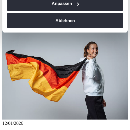
Wenn Sie es erlauben, würden wir auch gerne:
Anpassen
Ähnliche News
Informationen über Ihre geografische Lage
erfassen, welche bis auf einige Meter genau sein
Ablehnen
Kompaktansicht
können
Ihr Gerät durch aktives Scannen nach
bestimmten Merkmalen (Fingerprinting) identifizieren
Erfahren Sie mehr darüber, wie Ihre persönlichen Daten
verarbeitet werden, und legen Sie Ihre Präferenzen im
Abschnitt Einzelheiten
fest.
Wir verwenden Cookies, um Inhalte und Anzeigen zu
personalisieren, Funktionen für soziale Medien anbieten
zu können und die Zugriffe auf unsere Website zu
analysieren. Außerdem geben wir Informationen zu Ihrer
Verwendung unserer Website an unsere Partner für
soziale Medien, Werbung und Analysen weiter. Unsere
Partner führen diese Informationen möglicherweise mit
weiteren Daten zusammen, die Sie ihnen bereitgestellt
12/01/2026
haben oder die sie im Rahmen Ihrer Nutzung der Dienste