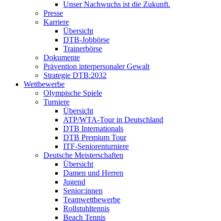
Unser Nachwuchs ist die Zukunft.
Presse
Karriere
Übersicht
DTB-Jobbörse
Trainerbörse
Dokumente
Prävention interpersonaler Gewalt
Strategie DTB:2032
Wettbewerbe
Olympische Spiele
Turniere
Übersicht
ATP/WTA-Tour in Deutschland
DTB Internationals
DTB Premium Tour
ITF-Seniorenturniere
Deutsche Meisterschaften
Übersicht
Damen und Herren
Jugend
Senior:innen
Teamwettbewerbe
Rollstuhltennis
Beach Tennis