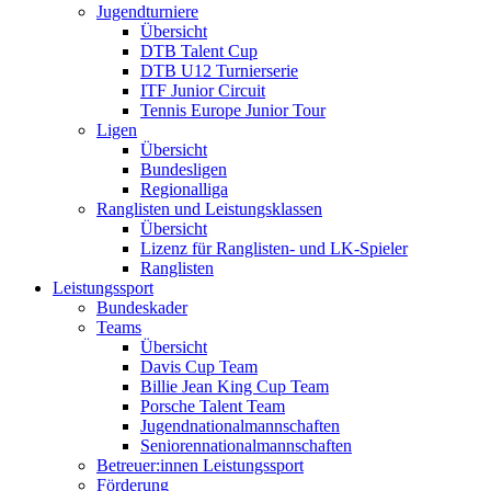
Jugendturniere
Übersicht
DTB Talent Cup
DTB U12 Turnierserie
ITF Junior Circuit
Tennis Europe Junior Tour
Ligen
Übersicht
Bundesligen
Regionalliga
Ranglisten und Leistungsklassen
Übersicht
Lizenz für Ranglisten- und LK-Spieler
Ranglisten
Leistungssport
Bundeskader
Teams
Übersicht
Davis Cup Team
Billie Jean King Cup Team
Porsche Talent Team
Jugendnationalmannschaften
Seniorennationalmannschaften
Betreuer:innen Leistungssport
Förderung