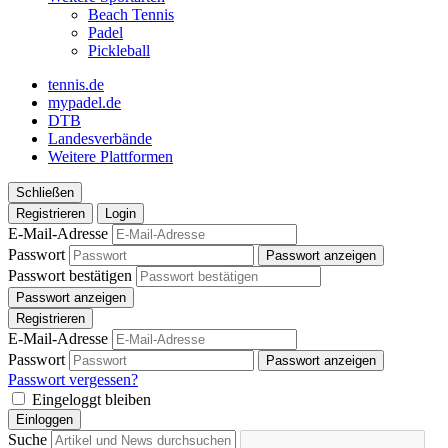
Beach Tennis
Padel
Pickleball
tennis.de
mypadel.de
DTB
Landesverbände
Weitere Plattformen
Schließen
Registrieren
Login
E-Mail-Adresse
Passwort
Passwort anzeigen
Passwort bestätigen
Passwort anzeigen
Registrieren
E-Mail-Adresse
Passwort
Passwort anzeigen
Passwort vergessen?
Eingeloggt bleiben
Einloggen
Suche