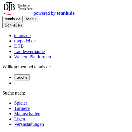
powered by
tennis.de
tennis.de
Menu
Schließen
tennis.de
mypadel.de
DTB
Landesverbände
Weitere Plattformen
Willkommen bei tennis.de
Suche
Suche nach:
Spieler
Turniere
Mannschaften
Ligen
Veranstaltungen