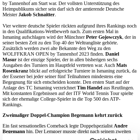
by Tannenhof am Start war. Der vollsten Unterstützung des
Heimpublikums sicher sein darf sich der amtierende Deutsche
Meister
Jakob Schnaitter
.
Vier weitere deutsche Spieler rückten aufgrund ihres Rankings noch
in den Qualifikations-Wettbewerb nach. Zum ersten Mal in
Ismaning aufschlagen wird der Münchner
Peter Gojowczyk
, der in
seiner besten Zeit zu den Top 40 der Weltrangliste gehörte.
Zusätzlich werden zwei alte Bekannte den Weg zu den
WOLFFKRAN OPEN by Tannenhof 2023 finden.
Daniel
Masur
ist der einzige Spieler, der in allen bisherigen sechs
Ausgaben des Turniers im Hauptfeld vertreten war. Auch
Mats
Rosenkranz
blickt auf erfolgreiche Turniere in Ismaning zurück, da
der Essener bei jeder seiner fünf Teilnahmen mindestens eine
Begegnung für sich entscheiden konnte. Den ersten Start auf der
Anlage des TC Ismaning verzeichnet
Tim Handel
aus Reutlingen.
Mit konstanten Ergebnissen auf der ITF World Tennis Tour spielte
sich der ehemalige College-Spieler in die Top 500 des ATP-
Rankings.
Zweimaliger Doppel-Champion Begemann kehrt zurück
Ein fast sensationelles Comeback legte Doppelspezialist
Andre
Begemann
hin. Der Lemgoer musste direkt nach seinem zweiten
Titelgewinn bei den WOLFFKRAN OPEN 2021 eine Turnierpause