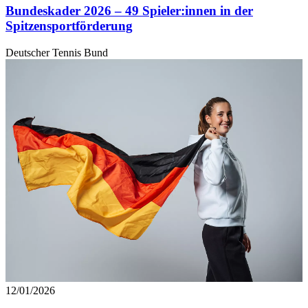
Bundeskader 2026 – 49 Spieler:innen in der
gesammelt haben. Die
Cookie-Einstellungen
können
Spitzensportförderung
jederzeit über den Link im Footer aufgerufen und
angepasst werden.
Deutscher Tennis Bund
12/01/2026