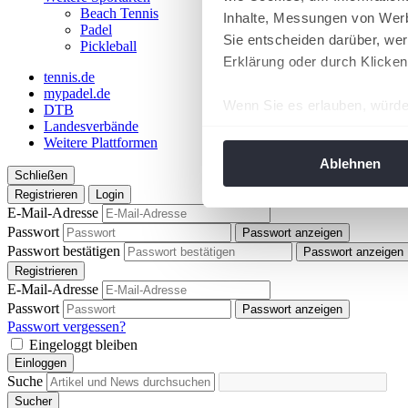
Beach Tennis
Inhalte, Messungen von Werb
Padel
Sie entscheiden darüber, wer
Pickleball
Erklärung oder durch Klicken
tennis.de
mypadel.de
Wenn Sie es erlauben, würde
DTB
Landesverbände
Informationen über Ih
Weitere Plattformen
Ihr Gerät durch aktiv
Ablehnen
Schließen
Erfahren Sie mehr darüber, w
Registrieren
Login
Einzelheiten
fest.
E-Mail-Adresse
Passwort
Passwort anzeigen
Wir verwenden Cookies, um I
Passwort bestätigen
Passwort anzeigen
und die Zugriffe auf unsere 
Registrieren
Website an unsere Partner fü
E-Mail-Adresse
Passwort
möglicherweise mit weiteren
Passwort anzeigen
Passwort vergessen?
der Dienste gesammelt habe
Eingeloggt bleiben
angepasst werden.
Einloggen
Suche
Sucher