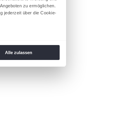
 Angeboten zu ermöglichen.
g jederzeit über die Cookie-
au sein können
zieren
Alle zulassen
hre Präferenzen im
Abschnitt
 Medien anbieten zu können
hrer Verwendung unserer
 führen diese Informationen
ie im Rahmen Ihrer Nutzung
 Footer aufgerufen und