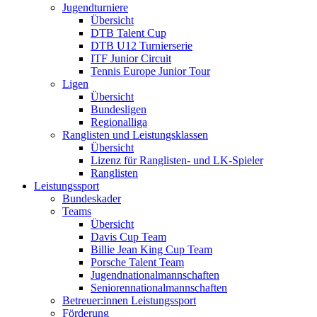
Jugendturniere
Übersicht
DTB Talent Cup
DTB U12 Turnierserie
ITF Junior Circuit
Tennis Europe Junior Tour
Ligen
Übersicht
Bundesligen
Regionalliga
Ranglisten und Leistungsklassen
Übersicht
Lizenz für Ranglisten- und LK-Spieler
Ranglisten
Leistungssport
Bundeskader
Teams
Übersicht
Davis Cup Team
Billie Jean King Cup Team
Porsche Talent Team
Jugendnationalmannschaften
Seniorennationalmannschaften
Betreuer:innen Leistungssport
Förderung