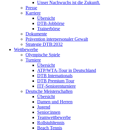
Unser Nachwuchs ist die Zukunft.
Presse
Karriere
Übersicht
DTB-Jobbörse
Trainerbörse
Dokumente
Prävention interpersonaler Gewalt
Strategie DTB:2032
Wettbewerbe
Olympische Spiele
Turniere
Übersicht
ATP/WTA-Tour in Deutschland
DTB Internationals
DTB Premium Tour
ITF-Seniorenturniere
Deutsche Meisterschaften
Übersicht
Damen und Herren
Jugend
Senior:innen
Teamwettbewerbe
Rollstuhltennis
Beach Tennis