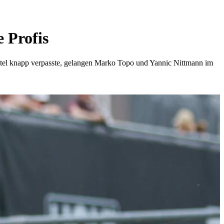
 Profis
Titel knapp verpasste, gelangen Marko Topo und Yannic Nittmann im