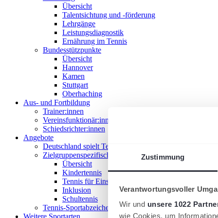
Übersicht
Talentsichtung und -förderung
Lehrgänge
Leistungsdiagnostik
Ernährung im Tennis
Bundesstützpunkte
Übersicht
Hannover
Kamen
Stuttgart
Oberhaching
Aus- und Fortbildung
Trainer:innen
Vereinsfunktionär:innen
Schiedsrichter:innen
Angebote
Deutschland spielt Tennis
Zielgruppenspezifische Angebote
Zustimmung
Übersicht
Kindertennis
Tennis für Einsteiger 18+
Verantwortungsvoller Umgan
Inklusion
Schultennis
Wir und
unsere 1022 Partne
Tennis-Sportabzeichen
wie Cookies, um Information
Weitere Sportarten