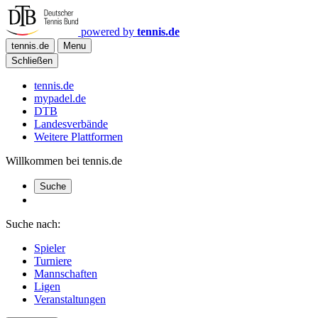
powered by
tennis.de
tennis.de
Menu
Schließen
tennis.de
mypadel.de
DTB
Landesverbände
Weitere Plattformen
Willkommen bei tennis.de
Suche
Suche nach:
Spieler
Turniere
Mannschaften
Ligen
Veranstaltungen