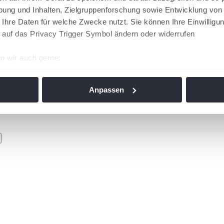
ung und Inhalten, Zielgruppenforschung sowie Entwicklung von
 Ihre Daten für welche Zwecke nutzt. Sie können Ihre Einwilligun
 auf das Privacy Trigger Symbol ändern oder widerrufen
n wir auch gerne:
re geografische Lage erfassen, welche bis auf einige Meter gen
es Scannen nach bestimmten Merkmalen (Fingerprinting) identifi
Anpassen
ie Ihre persönlichen Daten verarbeitet werden, und legen Sie I
nhalte und Anzeigen zu personalisieren, Funktionen für soziale
Website zu analysieren. Außerdem geben wir Informationen zu I
r soziale Medien, Werbung und Analysen weiter. Unsere Partner
 Daten zusammen, die Sie ihnen bereitgestellt haben oder die s
n. Die
Cookie-Einstellungen
können jederzeit über den Link im