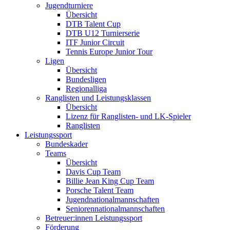
Jugendturniere
Übersicht
DTB Talent Cup
DTB U12 Turnierserie
ITF Junior Circuit
Tennis Europe Junior Tour
Ligen
Übersicht
Bundesligen
Regionalliga
Ranglisten und Leistungsklassen
Übersicht
Lizenz für Ranglisten- und LK-Spieler
Ranglisten
Leistungssport
Bundeskader
Teams
Übersicht
Davis Cup Team
Billie Jean King Cup Team
Porsche Talent Team
Jugendnationalmannschaften
Seniorennationalmannschaften
Betreuer:innen Leistungssport
Förderung