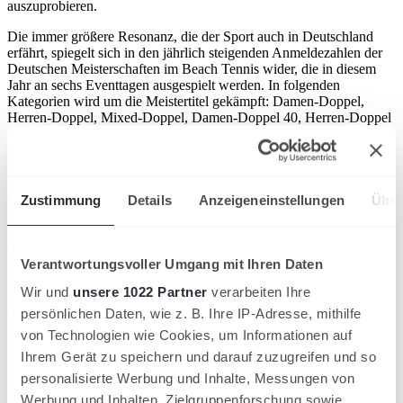
auszuprobieren.
Die immer größere Resonanz, die der Sport auch in Deutschland
erfährt, spiegelt sich in den jährlich steigenden Anmeldezahlen der
Deutschen Meisterschaften im Beach Tennis wider, die in diesem
Jahr an sechs Eventtagen ausgespielt werden. In folgenden
Kategorien wird um die Meistertitel gekämpft: Damen-Doppel,
Herren-Doppel, Mixed-Doppel, Damen-Doppel 40, Herren-Doppel
40, Mixed-Doppel 40, Juniorinnen-Doppel U18 und Junioren-
Doppel U18.
„Wir freuen uns, dass wir auch in diesem Jahr die Beach Tennis
Open in Saarlouis begrüßen dürfen. Die Athletinnen und Athleten
Zustimmung
Details
Anzeigeneinstellungen
Über
heißen wir in unserer Stadt herzlich Willkommen, gemeinsam mit
den Besuchern dürfen sie hier wieder das besondere Ambiente und
die umfangreichen Angebote auf dem Großen Markt genießen. Was
als innovatives Veranstaltungskonzept begonnen hat, hat sich nicht
Verantwortungsvoller Umgang mit Ihren Daten
nur längst fest etabliert, es hat über die Jahre auch zunehmend an
Wir und
unsere 1022 Partner
verarbeiten Ihre
Bedeutung gewonnen – die Beach Tennis Open sind ein Event, auf
das wir stolz sind in der Sportstadt Saarlouis,“ sagt Carsten Quirin,
persönlichen Daten, wie z. B. Ihre IP-Adresse, mithilfe
Bürgermeister der Stadt Saarlouis.
von Technologien wie Cookies, um Informationen auf
Der mittlerweile etablierte Amateur Cup der Stadt Saarlouis und die
Ihrem Gerät zu speichern und darauf zuzugreifen und so
„Open Courts“ sowie der in 2024 erstmals durchgeführte Kids Cup
personalisierte Werbung und Inhalte, Messungen von
am Auftakttag runden das Programm für Profi-Spieler:innen über
Werbung und Inhalten, Zielgruppenforschung sowie