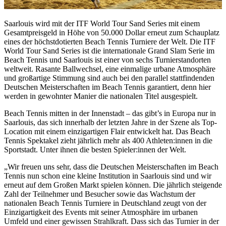
Saarlouis wird mit der ITF World Tour Sand Series mit einem
Gesamtpreisgeld in Höhe von 50.000 Dollar erneut zum Schauplatz
eines der höchstdotierten Beach Tennis Turniere der Welt. Die ITF
World Tour Sand Series ist die internationale Grand Slam Serie im
Beach Tennis und Saarlouis ist einer von sechs Turnierstandorten
weltweit. Rasante Ballwechsel, eine einmalige urbane Atmosphäre
und großartige Stimmung sind auch bei den parallel stattfindenden
Deutschen Meisterschaften im Beach Tennis garantiert, denn hier
werden in gewohnter Manier die nationalen Titel ausgespielt.
Beach Tennis mitten in der Innenstadt – das gibt’s in Europa nur in
Saarlouis, das sich innerhalb der letzten Jahre in der Szene als Top-
Location mit einem einzigartigen Flair entwickelt hat. Das Beach
Tennis Spektakel zieht jährlich mehr als 400 Athleten:innen in die
Sportstadt. Unter ihnen die besten Spieler:innen der Welt.
„Wir freuen uns sehr, dass die Deutschen Meisterschaften im Beach
Tennis nun schon eine kleine Institution in Saarlouis sind und wir
erneut auf dem Großen Markt spielen können. Die jährlich steigende
Zahl der Teilnehmer und Besucher sowie das Wachstum der
nationalen Beach Tennis Turniere in Deutschland zeugt von der
Einzigartigkeit des Events mit seiner Atmosphäre im urbanen
Umfeld und einer gewissen Strahlkraft. Dass sich das Turnier in der