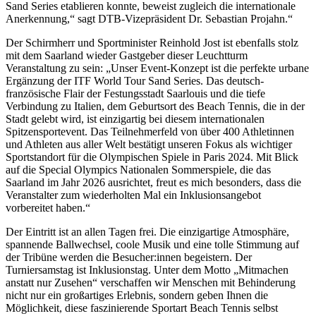
Sand Series etablieren konnte, beweist zugleich die internationale
Anerkennung,“ sagt DTB-Vizepräsident Dr. Sebastian Projahn.“
Der Schirmherr und Sportminister Reinhold Jost ist ebenfalls stolz
mit dem Saarland wieder Gastgeber dieser Leuchtturm
Veranstaltung zu sein: „Unser Event-Konzept ist die perfekte urbane
Ergänzung der ITF World Tour Sand Series. Das deutsch-
französische Flair der Festungsstadt Saarlouis und die tiefe
Verbindung zu Italien, dem Geburtsort des Beach Tennis, die in der
Stadt gelebt wird, ist einzigartig bei diesem internationalen
Spitzensportevent. Das Teilnehmerfeld von über 400 Athletinnen
und Athleten aus aller Welt bestätigt unseren Fokus als wichtiger
Sportstandort für die Olympischen Spiele in Paris 2024. Mit Blick
auf die Special Olympics Nationalen Sommerspiele, die das
Saarland im Jahr 2026 ausrichtet, freut es mich besonders, dass die
Veranstalter zum wiederholten Mal ein Inklusionsangebot
vorbereitet haben.“
Der Eintritt ist an allen Tagen frei. Die einzigartige Atmosphäre,
spannende Ballwechsel, coole Musik und eine tolle Stimmung auf
der Tribüne werden die Besucher:innen begeistern. Der
Turniersamstag ist Inklusionstag. Unter dem Motto „Mitmachen
anstatt nur Zusehen“ verschaffen wir Menschen mit Behinderung
nicht nur ein großartiges Erlebnis, sondern geben Ihnen die
Möglichkeit, diese faszinierende Sportart Beach Tennis selbst