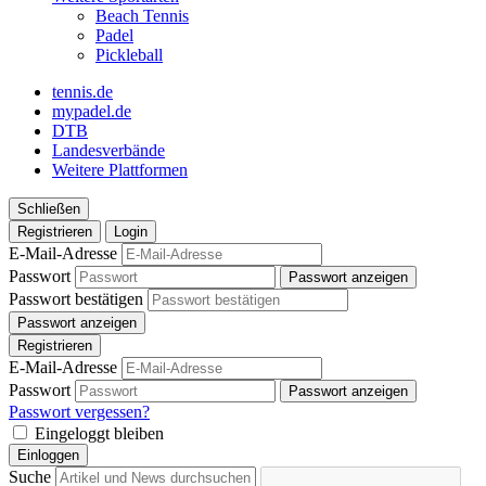
Beach Tennis
Padel
Pickleball
tennis.de
mypadel.de
DTB
Landesverbände
Weitere Plattformen
Schließen
Registrieren
Login
E-Mail-Adresse
Passwort
Passwort anzeigen
Passwort bestätigen
Passwort anzeigen
Registrieren
E-Mail-Adresse
Passwort
Passwort anzeigen
Passwort vergessen?
Eingeloggt bleiben
Einloggen
Suche