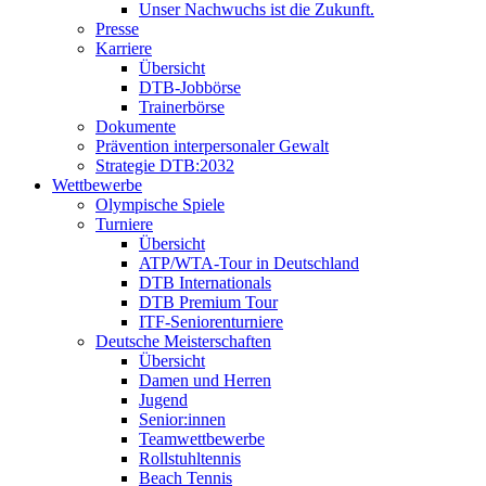
Unser Nachwuchs ist die Zukunft.
Presse
Karriere
Übersicht
DTB-Jobbörse
Trainerbörse
Dokumente
Prävention interpersonaler Gewalt
Strategie DTB:2032
Wettbewerbe
Olympische Spiele
Turniere
Übersicht
ATP/WTA-Tour in Deutschland
DTB Internationals
DTB Premium Tour
ITF-Seniorenturniere
Deutsche Meisterschaften
Übersicht
Damen und Herren
Jugend
Senior:innen
Teamwettbewerbe
Rollstuhltennis
Beach Tennis