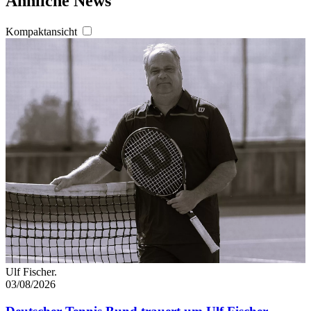
Ähnliche News
zu können und die Zugriffe auf unsere Website zu
analysieren. Außerdem geben wir Informationen zu Ihrer
Kompaktansicht
Verwendung unserer Website an unsere Partner für
soziale Medien, Werbung und Analysen weiter. Unsere
Partner führen diese Informationen möglicherweise mit
weiteren Daten zusammen, die Sie ihnen bereitgestellt
haben oder die sie im Rahmen Ihrer Nutzung der Dienste
gesammelt haben. Die
Cookie-Einstellungen
können
jederzeit über den Link im Footer aufgerufen und
angepasst werden.
Ulf Fischer.
03/08/2026