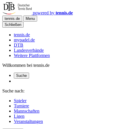
powered by
tennis.de
tennis.de
Menu
Schließen
tennis.de
mypadel.de
DTB
Landesverbände
Weitere Plattformen
Willkommen bei tennis.de
Suche
Suche nach:
Spieler
Turniere
Mannschaften
Ligen
Veranstaltungen