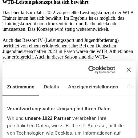
WTB-Leistungskonzept hat sich bewährt
Das ebenfalls im Jahr 2022 vorgestellte Leistungskonzept der WTB-
Trainer:innen hat sich bewährt: Im Ergebnis ist es möglich, das
Trainingskonzept noch konzentrierter und flächendeckender
umzusetzen. Das Konzept wird stetig weiterentwickelt.
Auch das Ressort IV (Leistungssport und Jugendförderung)
berichtet von einem erfolgreichen Jahr: Bei den Deutschen
Jugendmeisterschaften 2023 in Essen waren die WTB-Athlet:innen
sehr erfolgreich. Auch in dieser Saison sind die WTB-
Kaderspieler:innen in allen Kaderstrukturen des DTB vertreten. Des
Weiteren weisen die Teilnehmerzahlen bei den Jugend-/Jüngsten-
Bezirksmeisterschaften und in der NEXT LEVEL-Turnierserie eine
positive Tendenz auf.
Zustimmung
Details
Anzeigeneinstellungen
Über
N!-Charta verankert sich in den württembergischen
Tennisvereinen
Das Thema Nachhaltigkeit wird beim Württembergischen Tennis-
Verantwortungsvoller Umgang mit Ihren Daten
Bund nach wie vor großgeschrieben. So hat der WTB in diesem
Jahr bereits den 2. Konvoi des Nachhaltigkeitsprogramms des
Wir und
unsere 1022 Partner
verarbeiten Ihre
baden-württembergischen Umweltministeriums und des
persönlichen Daten, wie z. B. Ihre IP-Adresse, mithilfe
Landessportverbandes N!-Charta angestoßen und führt regelmäßig
von Technologien wie Cookies, um Informationen auf
Meetings durch (online und in Präsenz), um weitere Vereine für das