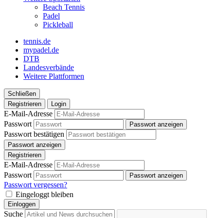
Beach Tennis
Padel
Pickleball
tennis.de
mypadel.de
DTB
Landesverbände
Weitere Plattformen
Schließen
Registrieren
Login
E-Mail-Adresse
Passwort
Passwort anzeigen
Passwort bestätigen
Passwort anzeigen
Registrieren
E-Mail-Adresse
Passwort
Passwort anzeigen
Passwort vergessen?
Eingeloggt bleiben
Einloggen
Suche