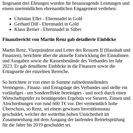
Insgesamt drei Ehrungen wurden für herausragende Leistungen und
Wir verwenden Cookies, um Inhalte und Anzeigen zu
einem unermüdlichen ehrenamtlichen Engagement verliehen:
personalisieren, Funktionen für soziale Medien anbieten
Christian Efler - Ehrennadel in Gold
zu können und die Zugriffe auf unsere Website zu
Gerhard Dill - Ehrennadel in Gold
analysieren. Außerdem geben wir Informationen zu Ihrer
Klaus Berner - Ehrennadel in Silber
Verwendung unserer Website an unsere Partner für
Finanzbericht von Martin Renz gab detailierte Einblicke
soziale Medien, Werbung und Analysen weiter. Unsere
Partner führen diese Informationen möglicherweise mit
Martin Renz, Vizepräsident und Leiter des Ressorts II (Haushalt und
Finanzen), berichtete über die aktuelle Entwicklung der Einnahmen
weiteren Daten zusammen, die Sie ihnen bereitgestellt
und Ausgaben sowie die Kassenbestände des Verbandes im Jahr
haben oder die sie im Rahmen Ihrer Nutzung der Dienste
2023. Er gab detaillierte Einblicke in die Finanzen sowie die
gesammelt haben. Die
Cookie-Einstellungen
können
Ertragsseite der einzelnen Bereiche.
jederzeit über den Link im Footer aufgerufen und
So berichtete er von einer in Summe zufriedenstellenden
angepasst werden.
Vermögens-, Finanz- und Ertragslage des Verbandes und stellte ein
vorläufiges - um Sondereffekte bereinigtes - und noch durch einen
Wirtschaftsprüfer zu bestätigendes Ergebnis vor Steuern, Zinsen und
Abschreibungen von rund 600 T€ vor. Der vermeintlich hohe
Überschuss, so Renz, sei einem gewissen Investitionsstau
geschuldet, welcher der weiterhin hohen Unsicherheit im
Zusammenhang mit dem Ausgang der laufenden Betriebsprüfung
für die Jahre bis 2019 geschuldet sei.