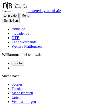
powered by
tennis.de
tennis.de
Menu
Schließen
tennis.de
mypadel.de
DTB
Landesverbände
Weitere Plattformen
Willkommen bei tennis.de
Suche
Suche nach:
Spieler
Turniere
Mannschaften
Ligen
Veranstaltungen