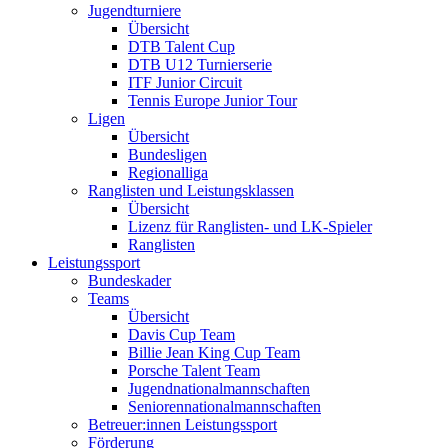
Jugendturniere
Übersicht
DTB Talent Cup
DTB U12 Turnierserie
ITF Junior Circuit
Tennis Europe Junior Tour
Ligen
Übersicht
Bundesligen
Regionalliga
Ranglisten und Leistungsklassen
Übersicht
Lizenz für Ranglisten- und LK-Spieler
Ranglisten
Leistungssport
Bundeskader
Teams
Übersicht
Davis Cup Team
Billie Jean King Cup Team
Porsche Talent Team
Jugendnationalmannschaften
Seniorennationalmannschaften
Betreuer:innen Leistungssport
Förderung