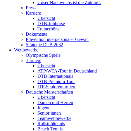
Unser Nachwuchs ist die Zukunft.
Presse
Karriere
Übersicht
DTB-Jobbörse
Trainerbörse
Dokumente
Prävention interpersonaler Gewalt
Strategie DTB:2032
Wettbewerbe
Olympische Spiele
Turniere
Übersicht
ATP/WTA-Tour in Deutschland
DTB Internationals
DTB Premium Tour
ITF-Seniorenturniere
Deutsche Meisterschaften
Übersicht
Damen und Herren
Jugend
Senior:innen
Teamwettbewerbe
Rollstuhltennis
Beach Tennis