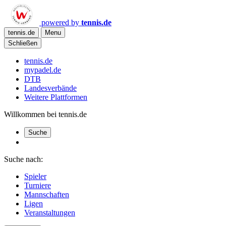
powered by
tennis.de
tennis.de
Menu
Schließen
tennis.de
mypadel.de
DTB
Landesverbände
Weitere Plattformen
Willkommen bei tennis.de
Suche
Suche nach:
Spieler
Turniere
Mannschaften
Ligen
Veranstaltungen