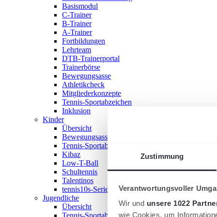
Basismodul
C-Trainer
B-Trainer
A-Trainer
Fortbildungen
Lehrteam
DTB-Trainerportal
Trainerbörse
Bewegungsasse
Athletikcheck
Mitgliederkonzepte
Tennis-Sportabzeichen
Inklusion
Kinder
Übersicht
Bewegungsasse
Tennis-Sportabzeichen
Kibaz
Zustimmung
Low-T-Ball
Schultennis
Talentinos
Verantwortungsvoller Umgan
tennis10s-Serie
Jugendliche
Wir und
unsere 1022 Partne
Übersicht
wie Cookies, um Information
Tennis-Sportabzeichen