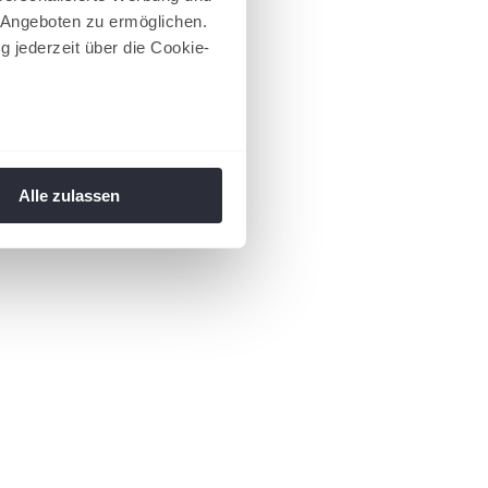
 Angeboten zu ermöglichen.
g jederzeit über die Cookie-
au sein können
zieren
Alle zulassen
hre Präferenzen im
Abschnitt
 Medien anbieten zu können
hrer Verwendung unserer
 führen diese Informationen
ie im Rahmen Ihrer Nutzung
 Footer aufgerufen und