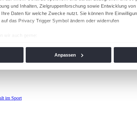
ung und Inhalten, Zielgruppenforschung sowie Entwicklung von
 Ihre Daten für welche Zwecke nutzt. Sie können Ihre Einwilligun
 auf das Privacy Trigger Symbol ändern oder widerrufen
n wir auch gerne:
re geografische Lage erfassen, welche bis auf einige Meter gen
es Scannen nach bestimmten Merkmalen (Fingerprinting) identifi
Anpassen
ie Ihre persönlichen Daten verarbeitet werden, und legen Sie I
nhalte und Anzeigen zu personalisieren, Funktionen für soziale
Website zu analysieren. Außerdem geben wir Informationen zu I
r soziale Medien, Werbung und Analysen weiter. Unsere Partner
alt im Sport
 Daten zusammen, die Sie ihnen bereitgestellt haben oder die s
n. Die
Cookie-Einstellungen
können jederzeit über den Link im