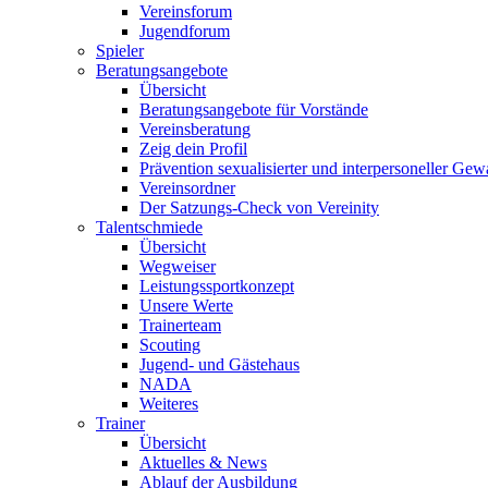
Vereinsforum
Jugendforum
Spieler
Beratungsangebote
Übersicht
Beratungsangebote für Vorstände
Vereinsberatung
Zeig dein Profil
Prävention sexualisierter und interpersoneller Gew
Vereinsordner
Der Satzungs-Check von Vereinity
Talentschmiede
Übersicht
Wegweiser
Leistungssportkonzept
Unsere Werte
Trainerteam
Scouting
Jugend- und Gästehaus
NADA
Weiteres
Trainer
Übersicht
Aktuelles & News
Ablauf der Ausbildung