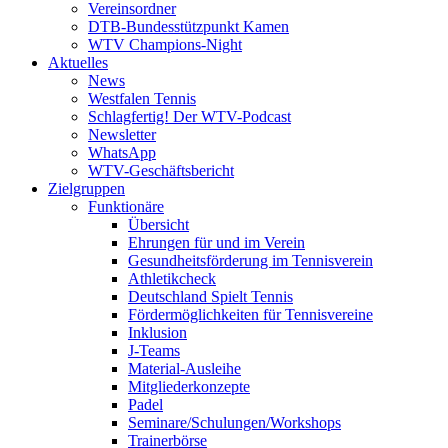
Vereinsordner
DTB-Bundesstützpunkt Kamen
WTV Champions-Night
Aktuelles
News
Westfalen Tennis
Schlagfertig! Der WTV-Podcast
Newsletter
WhatsApp
WTV-Geschäftsbericht
Zielgruppen
Funktionäre
Übersicht
Ehrungen für und im Verein
Gesundheitsförderung im Tennisverein
Athletikcheck
Deutschland Spielt Tennis
Fördermöglichkeiten für Tennisvereine
Inklusion
J-Teams
Material-Ausleihe
Mitgliederkonzepte
Padel
Seminare/Schulungen/Workshops
Trainerbörse