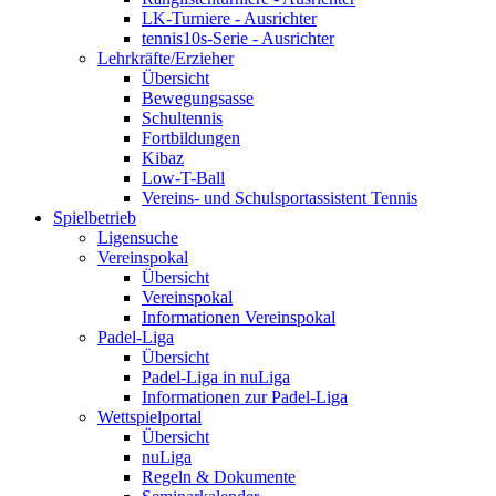
LK-Turniere - Ausrichter
tennis10s-Serie - Ausrichter
Lehrkräfte/Erzieher
Übersicht
Bewegungsasse
Schultennis
Fortbildungen
Kibaz
Low-T-Ball
Vereins- und Schulsportassistent Tennis
Spielbetrieb
Ligensuche
Vereinspokal
Übersicht
Vereinspokal
Informationen Vereinspokal
Padel-Liga
Übersicht
Padel-Liga in nuLiga
Informationen zur Padel-Liga
Wettspielportal
Übersicht
nuLiga
Regeln & Dokumente