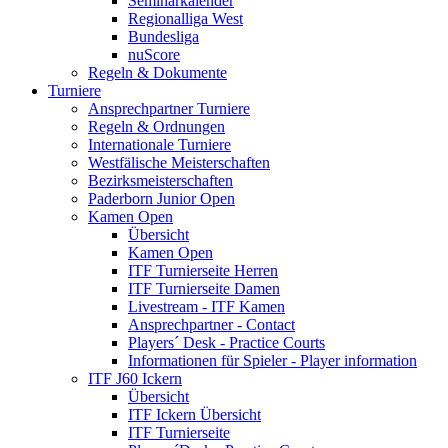
Seminarkalender
Regionalliga West
Bundesliga
nuScore
Regeln & Dokumente
Turniere
Ansprechpartner Turniere
Regeln & Ordnungen
Internationale Turniere
Westfälische Meisterschaften
Bezirksmeisterschaften
Paderborn Junior Open
Kamen Open
Übersicht
Kamen Open
ITF Turnierseite Herren
ITF Turnierseite Damen
Livestream - ITF Kamen
Ansprechpartner - Contact
Players´ Desk - Practice Courts
Informationen für Spieler - Player information
ITF J60 Ickern
Übersicht
ITF Ickern Übersicht
ITF Turnierseite