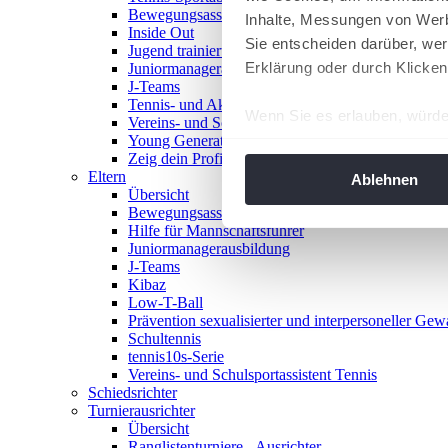
Bewegungsasse
Inhalte, Messungen von Werb
Inside Out
Sie entscheiden darüber, wer
Jugend trainiert für Olympia
Erklärung oder durch Klicken
Juniormanagerausbildung
J-Teams
Tennis- und Aktivwoche
Wenn Sie es erlauben, würde
Vereins- und Schulsportassistent Tennis
Young Generation Award
Informationen über Ih
Zeig dein Profil
Ihr Gerät durch aktiv
Eltern
Ablehnen
Übersicht
Erfahren Sie mehr darüber, w
Bewegungsasse
Einzelheiten
fest.
Hilfe für Mannschaftsführer
Juniormanagerausbildung
J-Teams
Wir verwenden Cookies, um I
Kibaz
und die Zugriffe auf unsere 
Low-T-Ball
Website an unsere Partner fü
Prävention sexualisierter und interpersoneller Gew
Schultennis
möglicherweise mit weiteren
tennis10s-Serie
der Dienste gesammelt habe
Vereins- und Schulsportassistent Tennis
angepasst werden.
Schiedsrichter
Turnierausrichter
Übersicht
Ranglistenturniere - Ausrichter