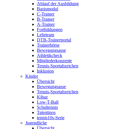
Ablauf der Ausbildung
Basismodul
C-Trainer
B-Trainer
A-Trainer
Fortbildungen
Lehrteam
DTB-Trainerportal
Trainerbörse
Bewegungsasse
Athletikcheck
Mitgliederkonzepte
Tennis-Sportabzeichen
Inklusion
Kinder
Übersicht
Bewegungsasse
Tennis-Sportabzeichen
Kibaz
Low-T-Ball
Schultennis
Talentinos
tennis10s-Serie
Jugendliche
Übersicht