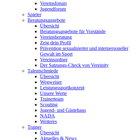
Vereinsforum
Jugendforum
Spieler
Beratungsangebote
Übersicht
Beratungsangebote für Vorstände
Vereinsberatung
Zeig dein Profil
Prävention sexualisierter und interpersoneller
Gewalt im Sport
Vereinsordner
Der Satzungs-Check von Vereinity
Talentschmiede
Übersicht
Wegweiser
Leistungssportkonzept
Unsere Werte
Trainerteam
Scouting
Jugend- und Gästehaus
NADA
Weiteres
Trainer
Übersicht
Aktuelles & News