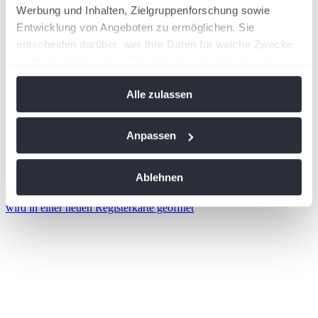
Werbung und Inhalten, Zielgruppenforschung sowie
Entwicklung von Angeboten zu ermöglichen. Sie
entscheiden darüber, wer Ihre Daten für welche Zwecke
nutzt. Sie können Ihre Einwilligung jederzeit über die
Cookie-Erklärung oder durch Klicken auf das Privacy
Alle zulassen
Trigger Symbol ändern oder widerrufen
Wenn Sie es erlauben, würden wir auch gerne:
Anpassen
Informationen über Ihre geografische Lage
erfassen, welche bis auf einige Meter genau sein
Ablehnen
können
Ihr Gerät durch aktives Scannen nach
wird in einer neuen Registerkarte geöffnet
bestimmten Merkmalen (Fingerprinting) identifizieren
Erfahren Sie mehr darüber, wie Ihre persönlichen Daten
verarbeitet werden, und legen Sie Ihre Präferenzen im
Abschnitt Einzelheiten
fest.
Wir verwenden Cookies, um Inhalte und Anzeigen zu