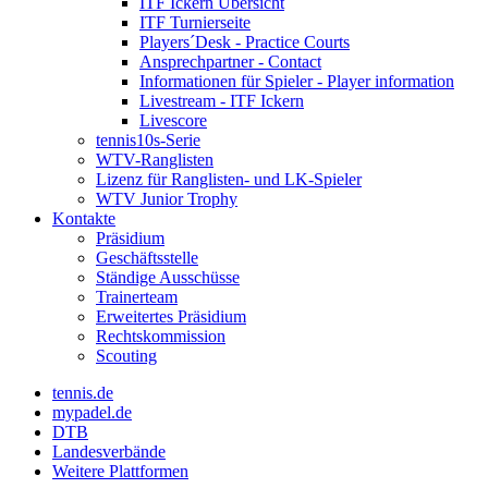
ITF Ickern Übersicht
ITF Turnierseite
Players´Desk - Practice Courts
Ansprechpartner - Contact
Informationen für Spieler - Player information
Livestream - ITF Ickern
Livescore
tennis10s-Serie
WTV-Ranglisten
Lizenz für Ranglisten- und LK-Spieler
WTV Junior Trophy
Kontakte
Präsidium
Geschäftsstelle
Ständige Ausschüsse
Trainerteam
Erweitertes Präsidium
Rechtskommission
Scouting
tennis.de
mypadel.de
DTB
Landesverbände
Weitere Plattformen