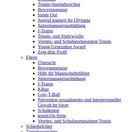
Tennis-Sportabzeichen
Bewegungsasse
Inside Out
Jugend trainiert für Olympia
Juniormanagerausbildung
J-Teams
Tennis- und Aktivwoche
Vereins- und Schulsportassistent Tennis
Young Generation Award
Zeig dein Profil
Eltern
Übersicht
Bewegungsasse
Hilfe für Mannschaftsführer
Juniormanagerausbildung
J-Teams
Kibaz
Low-T-Ball
Prävention sexualisierter und interpersoneller
Gewalt im Sport
Schultennis
tennis10s-Serie
Vereins- und Schulsportassistent Tennis
Schiedsrichter
Turnierausrichter