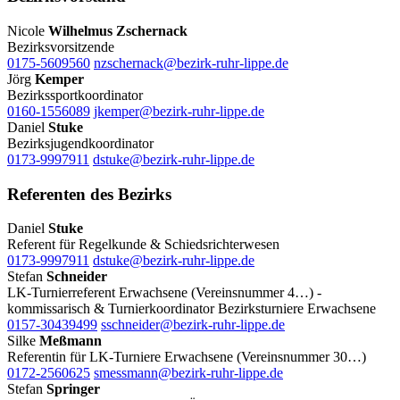
Nicole
Wilhelmus Zschernack
Bezirksvorsitzende
0175-5609560
nzschernack@bezirk-ruhr-lippe.de
Jörg
Kemper
Bezirkssportkoordinator
0160-1556089
jkemper@bezirk-ruhr-lippe.de
Daniel
Stuke
Bezirksjugendkoordinator
0173-9997911
dstuke@bezirk-ruhr-lippe.de
Referenten des Bezirks
Daniel
Stuke
Referent für Regelkunde & Schiedsrichterwesen
0173-9997911
dstuke@bezirk-ruhr-lippe.de
Stefan
Schneider
LK-Turnierreferent Erwachsene (Vereinsnummer 4…) -
kommissarisch & Turnierkoordinator Bezirksturniere Erwachsene
0157-30439499
sschneider@bezirk-ruhr-lippe.de
Silke
Meßmann
Referentin für LK-Turniere Erwachsene (Vereinsnummer 30…)
0172-2560625
smessmann@bezirk-ruhr-lippe.de
Stefan
Springer