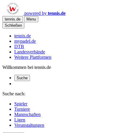
powered by
tennis.de
tennis.de
Menu
Schließen
tennis.de
mypadel.de
DTB
Landesverbände
Weitere Plattformen
Willkommen bei tennis.de
Suche
Suche nach:
Spieler
Turniere
Mannschaften
Ligen
Veranstaltungen