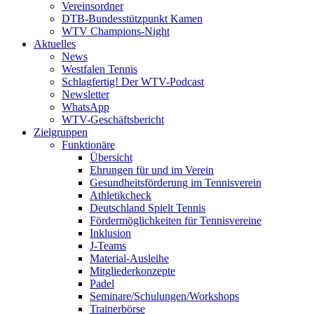
Vereinsordner
DTB-Bundesstützpunkt Kamen
WTV Champions-Night
Aktuelles
News
Westfalen Tennis
Schlagfertig! Der WTV-Podcast
Newsletter
WhatsApp
WTV-Geschäftsbericht
Zielgruppen
Funktionäre
Übersicht
Ehrungen für und im Verein
Gesundheitsförderung im Tennisverein
Athletikcheck
Deutschland Spielt Tennis
Fördermöglichkeiten für Tennisvereine
Inklusion
J-Teams
Material-Ausleihe
Mitgliederkonzepte
Padel
Seminare/Schulungen/Workshops
Trainerbörse