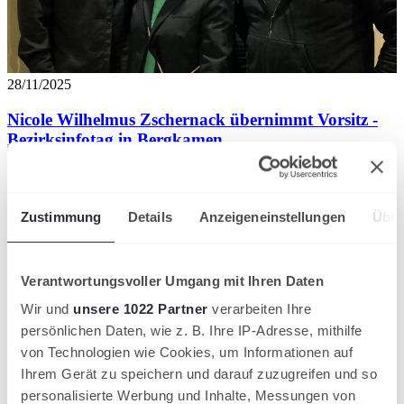
28/11/2025
Nicole Wilhelmus Zschernack übernimmt Vorsitz -
Bezirksinfotag in Bergkamen
Westfälischer Tennis-Verband
Partner des Westfälischen Tennis-
Zustimmung
Details
Anzeigeneinstellungen
Über
Verbandes
Verantwortungsvoller Umgang mit Ihren Daten
Wir und
unsere 1022 Partner
verarbeiten Ihre
persönlichen Daten, wie z. B. Ihre IP-Adresse, mithilfe
von Technologien wie Cookies, um Informationen auf
Ihrem Gerät zu speichern und darauf zuzugreifen und so
personalisierte Werbung und Inhalte, Messungen von