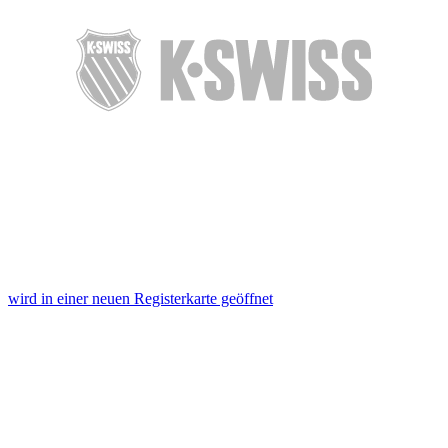
personalisieren, Funktionen für soziale Medien anbieten
zu können und die Zugriffe auf unsere Website zu
analysieren. Außerdem geben wir Informationen zu Ihrer
Verwendung unserer Website an unsere Partner für
soziale Medien, Werbung und Analysen weiter. Unsere
Partner führen diese Informationen möglicherweise mit
weiteren Daten zusammen, die Sie ihnen bereitgestellt
haben oder die sie im Rahmen Ihrer Nutzung der Dienste
gesammelt haben. Die
Cookie-Einstellungen
können
jederzeit über den Link im Footer aufgerufen und
angepasst werden.
wird in einer neuen Registerkarte geöffnet