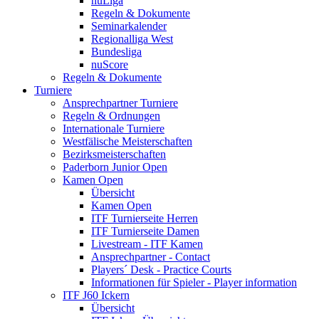
nuLiga
Regeln & Dokumente
Seminarkalender
Regionalliga West
Bundesliga
nuScore
Regeln & Dokumente
Turniere
Ansprechpartner Turniere
Regeln & Ordnungen
Internationale Turniere
Westfälische Meisterschaften
Bezirksmeisterschaften
Paderborn Junior Open
Kamen Open
Übersicht
Kamen Open
ITF Turnierseite Herren
ITF Turnierseite Damen
Livestream - ITF Kamen
Ansprechpartner - Contact
Players´ Desk - Practice Courts
Informationen für Spieler - Player information
ITF J60 Ickern
Übersicht