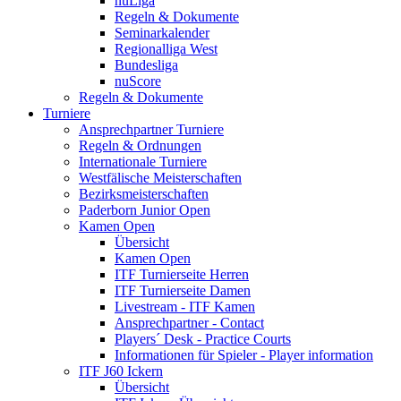
nuLiga
Regeln & Dokumente
Seminarkalender
Regionalliga West
Bundesliga
nuScore
Regeln & Dokumente
Turniere
Ansprechpartner Turniere
Regeln & Ordnungen
Internationale Turniere
Westfälische Meisterschaften
Bezirksmeisterschaften
Paderborn Junior Open
Kamen Open
Übersicht
Kamen Open
ITF Turnierseite Herren
ITF Turnierseite Damen
Livestream - ITF Kamen
Ansprechpartner - Contact
Players´ Desk - Practice Courts
Informationen für Spieler - Player information
ITF J60 Ickern
Übersicht