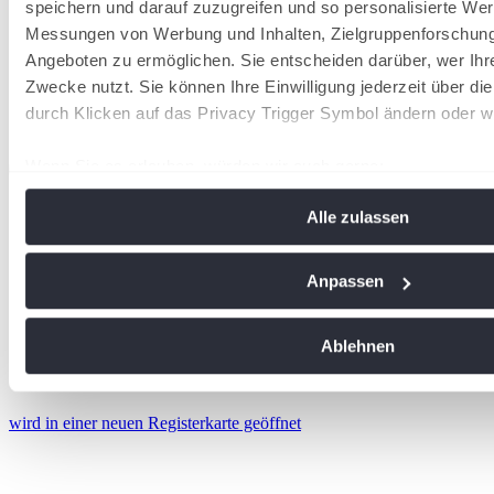
speichern und darauf zuzugreifen und so personalisierte Wer
Messungen von Werbung und Inhalten, Zielgruppenforschun
Angeboten zu ermöglichen. Sie entscheiden darüber, wer Ihr
Zwecke nutzt. Sie können Ihre Einwilligung jederzeit über di
durch Klicken auf das Privacy Trigger Symbol ändern oder w
Wenn Sie es erlauben, würden wir auch gerne:
Informationen über Ihre geografische Lage erfassen, 
Alle zulassen
Meter genau sein können
Ihr Gerät durch aktives Scannen nach bestimmten Me
identifizieren
Anpassen
Erfahren Sie mehr darüber, wie Ihre persönlichen Daten vera
Sie Ihre Präferenzen im
Abschnitt Einzelheiten
fest.
Ablehnen
Wir verwenden Cookies, um Inhalte und Anzeigen zu personal
soziale Medien anbieten zu können und die Zugriffe auf uns
wird in einer neuen Registerkarte geöffnet
analysieren. Außerdem geben wir Informationen zu Ihrer Ve
an unsere Partner für soziale Medien, Werbung und Analysen
führen diese Informationen möglicherweise mit weiteren Da