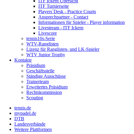
ITF Ickern Übersicht
ITF Turnierseite
Players´Desk - Practice Courts
Ansprechpartner - Contact
Informationen für Spieler - Player information
Livestream - ITF Ickern
Livescore
tennis10s-Serie
WTV-Ranglisten
Lizenz für Ranglisten- und LK-Spieler
WTV Junior Trophy
Kontakte
Präsidium
Geschäftsstelle
Ständige Ausschüsse
Trainerteam
Erweitertes Präsidium
Rechtskommission
Scouting
tennis.de
mypadel.de
DTB
Landesverbände
Weitere Plattformen