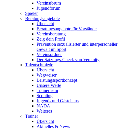
Vereinsforum
Jugendforum
Spieler
Beratungsangebote
Übersicht
Beratungsangebote für Vorstände
Vereinsberatung
Zeig dein Profil
Prävention sexualisierter und interpersoneller
Gewalt im Sport
Vereinsordner
Der Satzungs-Check von Vereinity
Talentschmiede
Übersicht
Wegweiser
Leistungssportkonzept
Unsere Werte
Trainerteam
Scouting
Jugend- und Gästehaus
NADA
Weiteres
Trainer
Übersicht
Aktuelles & News