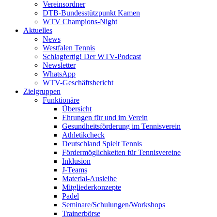
Vereinsordner
DTB-Bundesstützpunkt Kamen
WTV Champions-Night
Aktuelles
News
Westfalen Tennis
Schlagfertig! Der WTV-Podcast
Newsletter
WhatsApp
WTV-Geschäftsbericht
Zielgruppen
Funktionäre
Übersicht
Ehrungen für und im Verein
Gesundheitsförderung im Tennisverein
Athletikcheck
Deutschland Spielt Tennis
Fördermöglichkeiten für Tennisvereine
Inklusion
J-Teams
Material-Ausleihe
Mitgliederkonzepte
Padel
Seminare/Schulungen/Workshops
Trainerbörse