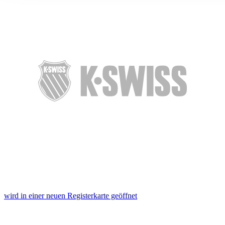
ihnen bereitgestellt haben oder die sie im Rahmen Ihrer Nut
gesammelt haben. Die
Cookie-Einstellungen
können jederze
Footer aufgerufen und angepasst werden.
wird in einer neuen Registerkarte geöffnet