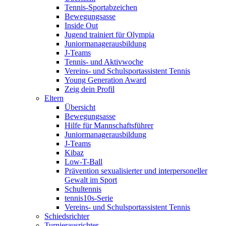
Tennis-Sportabzeichen
Bewegungsasse
Inside Out
Jugend trainiert für Olympia
Juniormanagerausbildung
J-Teams
Tennis- und Aktivwoche
Vereins- und Schulsportassistent Tennis
Young Generation Award
Zeig dein Profil
Eltern
Übersicht
Bewegungsasse
Hilfe für Mannschaftsführer
Juniormanagerausbildung
J-Teams
Kibaz
Low-T-Ball
Prävention sexualisierter und interpersoneller
Gewalt im Sport
Schultennis
tennis10s-Serie
Vereins- und Schulsportassistent Tennis
Schiedsrichter
Turnierausrichter