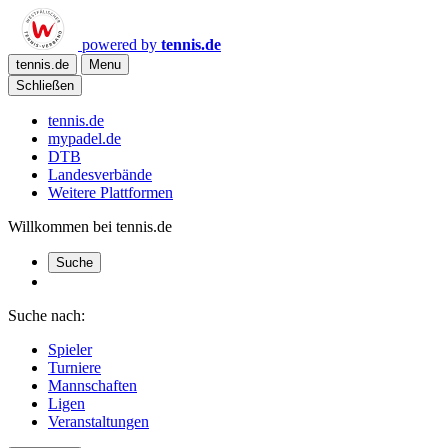
powered by
tennis.de
tennis.de
Menu
Schließen
tennis.de
mypadel.de
DTB
Landesverbände
Weitere Plattformen
Willkommen bei tennis.de
Suche
Suche nach:
Spieler
Turniere
Mannschaften
Ligen
Veranstaltungen