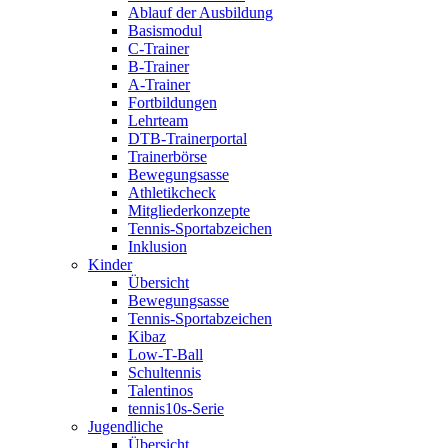
Ablauf der Ausbildung
Basismodul
C-Trainer
B-Trainer
A-Trainer
Fortbildungen
Lehrteam
DTB-Trainerportal
Trainerbörse
Bewegungsasse
Athletikcheck
Mitgliederkonzepte
Tennis-Sportabzeichen
Inklusion
Kinder
Übersicht
Bewegungsasse
Tennis-Sportabzeichen
Kibaz
Low-T-Ball
Schultennis
Talentinos
tennis10s-Serie
Jugendliche
Übersicht