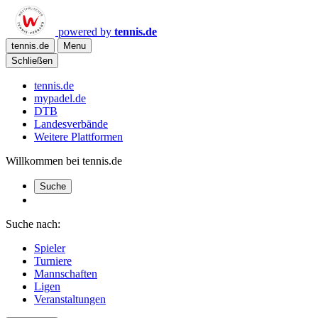
powered by
tennis.de
tennis.de
Menu
Schließen
tennis.de
mypadel.de
DTB
Landesverbände
Weitere Plattformen
Willkommen bei tennis.de
Suche
Suche nach:
Spieler
Turniere
Mannschaften
Ligen
Veranstaltungen