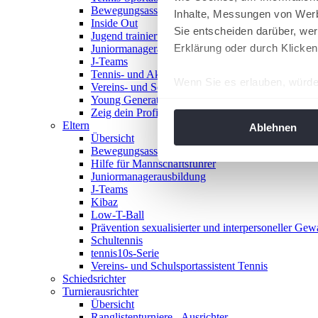
Bewegungsasse
Inhalte, Messungen von Werb
Inside Out
Sie entscheiden darüber, wer
Jugend trainiert für Olympia
Erklärung oder durch Klicken
Juniormanagerausbildung
J-Teams
Tennis- und Aktivwoche
Wenn Sie es erlauben, würde
Vereins- und Schulsportassistent Tennis
Young Generation Award
Informationen über Ih
Zeig dein Profil
Ihr Gerät durch aktiv
Eltern
Ablehnen
Übersicht
Erfahren Sie mehr darüber, w
Bewegungsasse
Einzelheiten
fest.
Hilfe für Mannschaftsführer
Juniormanagerausbildung
J-Teams
Wir verwenden Cookies, um I
Kibaz
und die Zugriffe auf unsere 
Low-T-Ball
Website an unsere Partner fü
Prävention sexualisierter und interpersoneller Gew
Schultennis
möglicherweise mit weiteren
tennis10s-Serie
der Dienste gesammelt habe
Vereins- und Schulsportassistent Tennis
angepasst werden.
Schiedsrichter
Turnierausrichter
Übersicht
Ranglistenturniere - Ausrichter