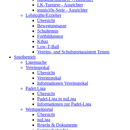
LK-Turniere - Ausrichter
tennis10s-Serie - Ausrichter
Lehrkräfte/Erzieher
Übersicht
Bewegungsasse
Schultennis
Fortbildungen
Kibaz
Low-T-Ball
Vereins- und Schulsportassistent Tennis
Spielbetrieb
Ligensuche
Vereinspokal
Übersicht
Vereinspokal
Informationen Vereinspokal
Padel-Liga
Übersicht
Padel-Liga in nuLiga
Informationen zur Padel-Liga
Wettspielportal
Übersicht
nuLiga
Regeln & Dokumente