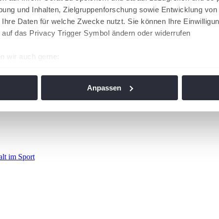
ung und Inhalten, Zielgruppenforschung sowie Entwicklung von
 Ihre Daten für welche Zwecke nutzt. Sie können Ihre Einwilligun
 auf das Privacy Trigger Symbol ändern oder widerrufen
n wir auch gerne:
re geografische Lage erfassen, welche bis auf einige Meter gen
es Scannen nach bestimmten Merkmalen (Fingerprinting) identifi
Anpassen
ie Ihre persönlichen Daten verarbeitet werden, und legen Sie I
nhalte und Anzeigen zu personalisieren, Funktionen für soziale
Website zu analysieren. Außerdem geben wir Informationen zu I
r soziale Medien, Werbung und Analysen weiter. Unsere Partner
alt im Sport
 Daten zusammen, die Sie ihnen bereitgestellt haben oder die s
n. Die
Cookie-Einstellungen
können jederzeit über den Link im