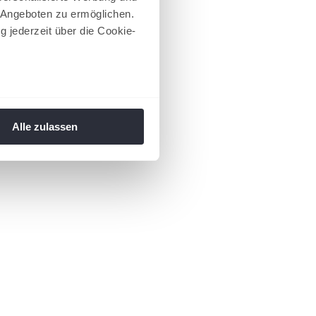
 Angeboten zu ermöglichen.
g jederzeit über die Cookie-
au sein können
zieren
Alle zulassen
hre Präferenzen im
Abschnitt
 Medien anbieten zu können
hrer Verwendung unserer
 führen diese Informationen
ie im Rahmen Ihrer Nutzung
 Footer aufgerufen und