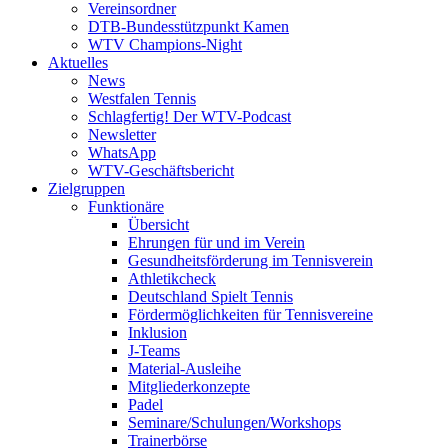
Vereinsordner
DTB-Bundesstützpunkt Kamen
WTV Champions-Night
Aktuelles
News
Westfalen Tennis
Schlagfertig! Der WTV-Podcast
Newsletter
WhatsApp
WTV-Geschäftsbericht
Zielgruppen
Funktionäre
Übersicht
Ehrungen für und im Verein
Gesundheitsförderung im Tennisverein
Athletikcheck
Deutschland Spielt Tennis
Fördermöglichkeiten für Tennisvereine
Inklusion
J-Teams
Material-Ausleihe
Mitgliederkonzepte
Padel
Seminare/Schulungen/Workshops
Trainerbörse