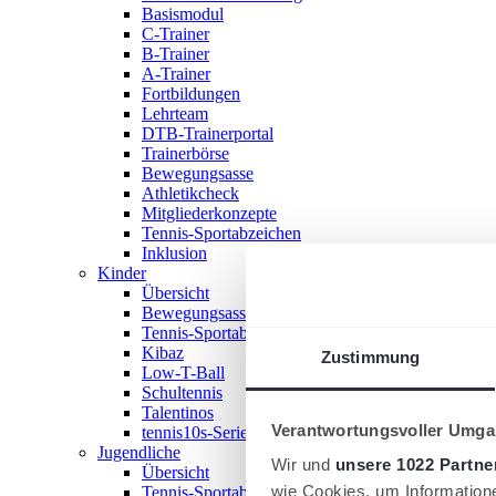
Basismodul
C-Trainer
B-Trainer
A-Trainer
Fortbildungen
Lehrteam
DTB-Trainerportal
Trainerbörse
Bewegungsasse
Athletikcheck
Mitgliederkonzepte
Tennis-Sportabzeichen
Inklusion
Kinder
Übersicht
Bewegungsasse
Tennis-Sportabzeichen
Kibaz
Zustimmung
Low-T-Ball
Schultennis
Talentinos
Verantwortungsvoller Umgan
tennis10s-Serie
Jugendliche
Wir und
unsere 1022 Partne
Übersicht
wie Cookies, um Information
Tennis-Sportabzeichen