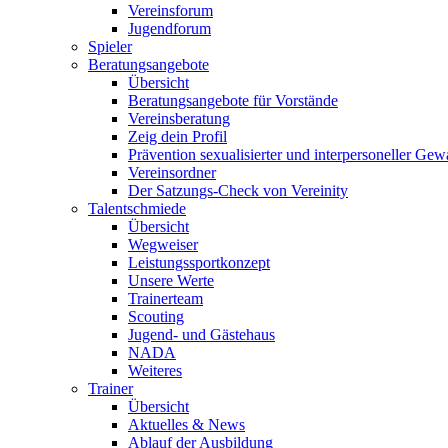
Vereinsforum
Jugendforum
Spieler
Beratungsangebote
Übersicht
Beratungsangebote für Vorstände
Vereinsberatung
Zeig dein Profil
Prävention sexualisierter und interpersoneller Gew
Vereinsordner
Der Satzungs-Check von Vereinity
Talentschmiede
Übersicht
Wegweiser
Leistungssportkonzept
Unsere Werte
Trainerteam
Scouting
Jugend- und Gästehaus
NADA
Weiteres
Trainer
Übersicht
Aktuelles & News
Ablauf der Ausbildung