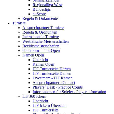
Seminarkalender
Regionalliga West
Bundesliga
nuScore
Regeln & Dokumente
Turniere
Ansprechpartner Turniere
Regeln & Ordnungen
Internationale Turniere
Westfälische Meisterschaften
Bezirksmeisterschaften
Paderborn Junior Open
Kamen Open
Übersicht
Kamen Open
ITF Turnierseite Herren
ITF Turnierseite Damen
Livestream - ITF Kamen
Ansprechpartner - Contact
Players´ Desk - Practice Courts
Informationen für Spieler - Player information
ITF J60 Ickern
Übersicht
ITF Ickern Übersicht
ITF Turnierseite