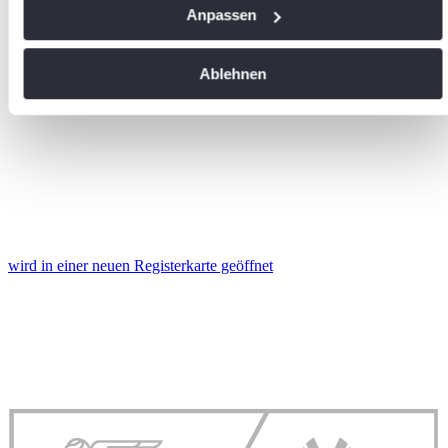
Wenn Sie es erlauben, würden wir auch gerne:
Anpassen
Informationen über Ihre geografische Lage erfassen,
welche bis auf einige Meter genau sein können
Ablehnen
Ihr Gerät durch aktives Scannen nach bestimmten
Merkmalen (Fingerprinting) identifizieren
Erfahren Sie mehr darüber, wie Ihre persönlichen Daten
verarbeitet werden, und legen Sie Ihre Präferenzen im
Abschnitt Einzelheiten
fest.
Wir verwenden Cookies, um Inhalte und Anzeigen zu
personalisieren, Funktionen für soziale Medien anbieten zu
wird in einer neuen Registerkarte geöffnet
können und die Zugriffe auf unsere Website zu analysieren.
Außerdem geben wir Informationen zu Ihrer Verwendung
unserer Website an unsere Partner für soziale Medien,
Werbung und Analysen weiter. Unsere Partner führen diese
Informationen möglicherweise mit weiteren Daten
zusammen, die Sie ihnen bereitgestellt haben oder die sie
im Rahmen Ihrer Nutzung der Dienste gesammelt haben.
Die
Cookie-Einstellungen
können jederzeit über den Link