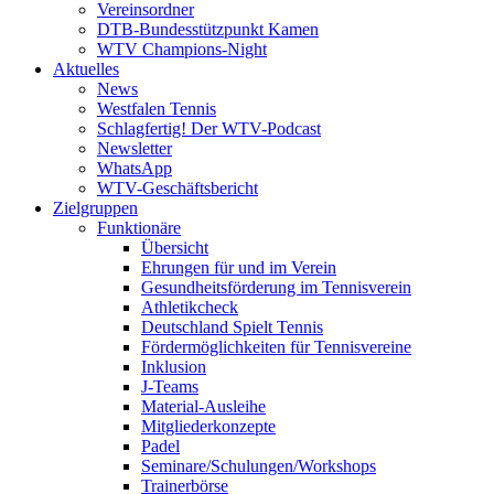
Vereinsordner
DTB-Bundesstützpunkt Kamen
WTV Champions-Night
Aktuelles
News
Westfalen Tennis
Schlagfertig! Der WTV-Podcast
Newsletter
WhatsApp
WTV-Geschäftsbericht
Zielgruppen
Funktionäre
Übersicht
Ehrungen für und im Verein
Gesundheitsförderung im Tennisverein
Athletikcheck
Deutschland Spielt Tennis
Fördermöglichkeiten für Tennisvereine
Inklusion
J-Teams
Material-Ausleihe
Mitgliederkonzepte
Padel
Seminare/Schulungen/Workshops
Trainerbörse