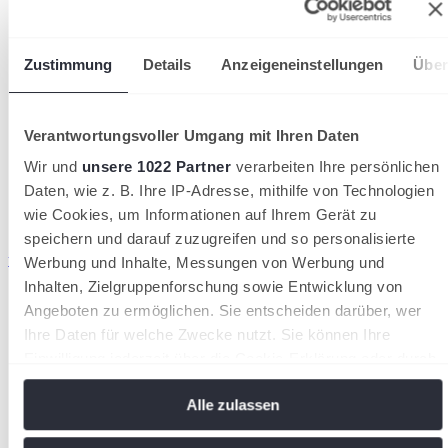
Zustimmung
Details
Anzeigeneinstellungen
Über
Verantwortungsvoller Umgang mit Ihren Daten
Wir und
unsere 1022 Partner
verarbeiten Ihre persönlichen
Daten, wie z. B. Ihre IP-Adresse, mithilfe von Technologien
wie Cookies, um Informationen auf Ihrem Gerät zu
speichern und darauf zuzugreifen und so personalisierte
wird in einer neuen Registerkarte geöffnet
Werbung und Inhalte, Messungen von Werbung und
Inhalten, Zielgruppenforschung sowie Entwicklung von
Angeboten zu ermöglichen. Sie entscheiden darüber, wer
Ihre Daten für welche Zwecke nutzt. Sie können Ihre
Einwilligung jederzeit über die Cookie-Erklärung oder durch
Klicken auf das Privacy Trigger Symbol ändern oder
Alle zulassen
widerrufen