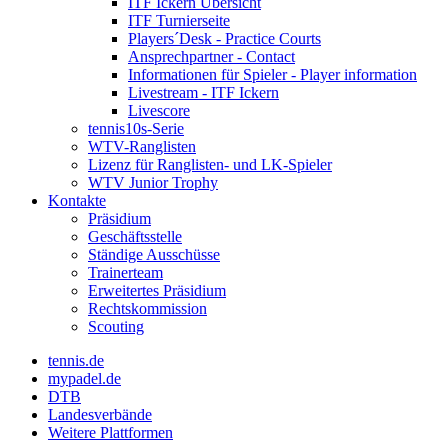
ITF Ickern Übersicht
ITF Turnierseite
Players´Desk - Practice Courts
Ansprechpartner - Contact
Informationen für Spieler - Player information
Livestream - ITF Ickern
Livescore
tennis10s-Serie
WTV-Ranglisten
Lizenz für Ranglisten- und LK-Spieler
WTV Junior Trophy
Kontakte
Präsidium
Geschäftsstelle
Ständige Ausschüsse
Trainerteam
Erweitertes Präsidium
Rechtskommission
Scouting
tennis.de
mypadel.de
DTB
Landesverbände
Weitere Plattformen