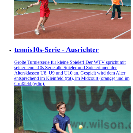
tennis10s-Serie - Ausrichter
Große Turnierserie für kleine Spieler! Der WTV spricht mit
seiner tennis10s Serie alle Spieler und Spielerinnen der
Altersklassen U8, U9 und U10 an. Gespielt wird dem Alter
entsprechend im Kleinfeld (rot), im Midcourt (orange) und im
Großfeld (grün).