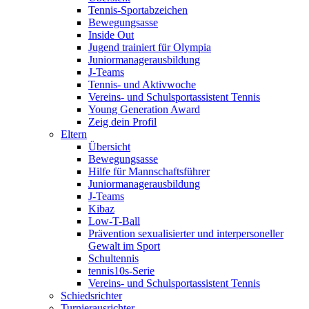
Tennis-Sportabzeichen
Bewegungsasse
Inside Out
Jugend trainiert für Olympia
Juniormanagerausbildung
J-Teams
Tennis- und Aktivwoche
Vereins- und Schulsportassistent Tennis
Young Generation Award
Zeig dein Profil
Eltern
Übersicht
Bewegungsasse
Hilfe für Mannschaftsführer
Juniormanagerausbildung
J-Teams
Kibaz
Low-T-Ball
Prävention sexualisierter und interpersoneller
Gewalt im Sport
Schultennis
tennis10s-Serie
Vereins- und Schulsportassistent Tennis
Schiedsrichter
Turnierausrichter