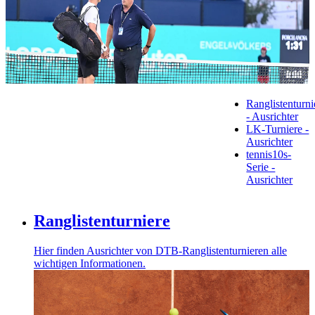
Ranglistenturni
- Ausrichter
LK-Turniere -
Ausrichter
tennis10s-
Serie -
Ausrichter
Ranglistenturniere
Hier finden Ausrichter von DTB-Ranglistenturnieren alle
wichtigen Informationen.