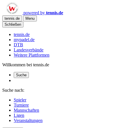
powered by
tennis.de
tennis.de
Menu
Schließen
tennis.de
mypadel.de
DTB
Landesverbände
Weitere Plattformen
Willkommen bei tennis.de
Suche
Suche nach:
Spieler
Turniere
Mannschaften
Ligen
Veranstaltungen