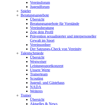
Vereinsforum
Jugendforum
Spieler
Beratungsangebote
Übersicht
Beratungsangebote für Vorstände
Vereinsberatung
Zeig dein Profil
Prävention sexualisierter und interpersoneller
Gewalt im Sport
Vereinsordner
Der Satzungs-Check von Vereinity
Talentschmiede
Übersicht
Wegweiser
Leistungssportkonzept
Unsere Werte
Trainerteam
Scouting
Jugend- und Gästehaus
NADA
Weiteres
Trainer
Übersicht
Aktuelles & News