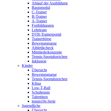
Ablauf der Ausbildung
Basismodul
C-Trainer
B-Trainer
A-Trainer
Fortbildungen
Lehrteam
DTB-Trainerportal
Trainerbörse
Bewegungsasse
Athletikcheck
Mitgliederkonzepte
Tennis-Sportabzeichen
Inklusion
Kinder
Übersicht
Bewegungsasse
Tennis-Sportabzeichen
Kibaz
Low-T-Ball
Schultennis
Talentinos
tennis10s-Serie
Jugendliche
Übersicht