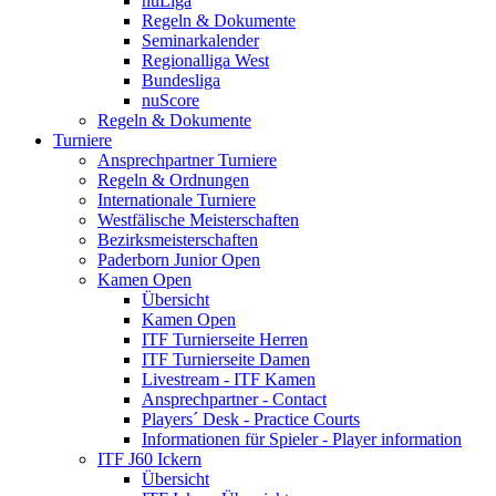
nuLiga
Regeln & Dokumente
Seminarkalender
Regionalliga West
Bundesliga
nuScore
Regeln & Dokumente
Turniere
Ansprechpartner Turniere
Regeln & Ordnungen
Internationale Turniere
Westfälische Meisterschaften
Bezirksmeisterschaften
Paderborn Junior Open
Kamen Open
Übersicht
Kamen Open
ITF Turnierseite Herren
ITF Turnierseite Damen
Livestream - ITF Kamen
Ansprechpartner - Contact
Players´ Desk - Practice Courts
Informationen für Spieler - Player information
ITF J60 Ickern
Übersicht