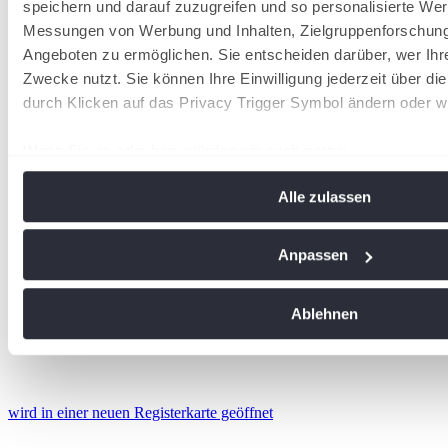
speichern und darauf zuzugreifen und so personalisierte Wer
Messungen von Werbung und Inhalten, Zielgruppenforschun
Angeboten zu ermöglichen. Sie entscheiden darüber, wer Ihr
Zwecke nutzt. Sie können Ihre Einwilligung jederzeit über di
durch Klicken auf das Privacy Trigger Symbol ändern oder w
Wenn Sie es erlauben, würden wir auch gerne:
Informationen über Ihre geografische Lage erfassen, 
Alle zulassen
Meter genau sein können
Ihr Gerät durch aktives Scannen nach bestimmten Me
identifizieren
Anpassen
Erfahren Sie mehr darüber, wie Ihre persönlichen Daten vera
Sie Ihre Präferenzen im
Abschnitt Einzelheiten
fest.
Ablehnen
Wir verwenden Cookies, um Inhalte und Anzeigen zu personal
soziale Medien anbieten zu können und die Zugriffe auf uns
analysieren. Außerdem geben wir Informationen zu Ihrer Ve
wird in einer neuen Registerkarte geöffnet
an unsere Partner für soziale Medien, Werbung und Analysen
führen diese Informationen möglicherweise mit weiteren Da