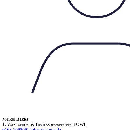
Meikel
Backs
1. Vorsitzender & Bezirkspressereferent OWL
0163-2098091
mbacks@wtv.de