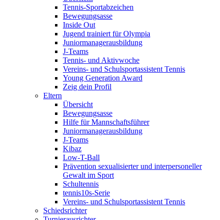
Tennis-Sportabzeichen
Bewegungsasse
Inside Out
Jugend trainiert für Olympia
Juniormanagerausbildung
J-Teams
Tennis- und Aktivwoche
Vereins- und Schulsportassistent Tennis
Young Generation Award
Zeig dein Profil
Eltern
Übersicht
Bewegungsasse
Hilfe für Mannschaftsführer
Juniormanagerausbildung
J-Teams
Kibaz
Low-T-Ball
Prävention sexualisierter und interpersoneller
Gewalt im Sport
Schultennis
tennis10s-Serie
Vereins- und Schulsportassistent Tennis
Schiedsrichter
Turnierausrichter