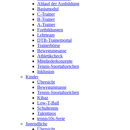
Ablauf der Ausbildung
Basismodul
C-Trainer
B-Trainer
A-Trainer
Fortbildungen
Lehrteam
DTB-Trainerportal
Trainerbörse
Bewegungsasse
Athletikcheck
Mitgliederkonzepte
Tennis-Sportabzeichen
Inklusion
Kinder
Übersicht
Bewegungsasse
Tennis-Sportabzeichen
Kibaz
Low-T-Ball
Schultennis
Talentinos
tennis10s-Serie
Jugendliche
Übersicht