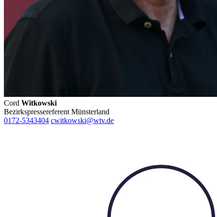
Cord
Witkowski
Bezirkspressereferent Münsterland
0172-5343404
cwitkowski@wtv.de