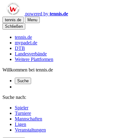
powered by
tennis.de
tennis.de
Menu
Schließen
tennis.de
mypadel.de
DTB
Landesverbände
Weitere Plattformen
Willkommen bei tennis.de
Suche
Suche nach:
Spieler
Turniere
Mannschaften
Ligen
Veranstaltungen