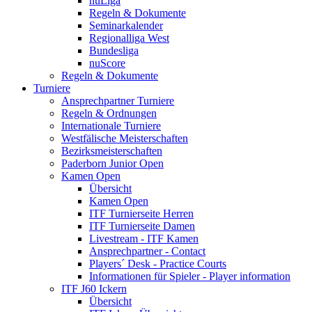
nuLiga
Regeln & Dokumente
Seminarkalender
Regionalliga West
Bundesliga
nuScore
Regeln & Dokumente
Turniere
Ansprechpartner Turniere
Regeln & Ordnungen
Internationale Turniere
Westfälische Meisterschaften
Bezirksmeisterschaften
Paderborn Junior Open
Kamen Open
Übersicht
Kamen Open
ITF Turnierseite Herren
ITF Turnierseite Damen
Livestream - ITF Kamen
Ansprechpartner - Contact
Players´ Desk - Practice Courts
Informationen für Spieler - Player information
ITF J60 Ickern
Übersicht