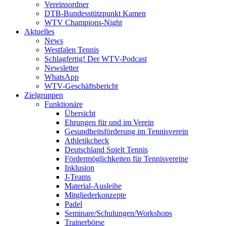
Vereinsordner
DTB-Bundesstützpunkt Kamen
WTV Champions-Night
Aktuelles
News
Westfalen Tennis
Schlagfertig! Der WTV-Podcast
Newsletter
WhatsApp
WTV-Geschäftsbericht
Zielgruppen
Funktionäre
Übersicht
Ehrungen für und im Verein
Gesundheitsförderung im Tennisverein
Athletikcheck
Deutschland Spielt Tennis
Fördermöglichkeiten für Tennisvereine
Inklusion
J-Teams
Material-Ausleihe
Mitgliederkonzepte
Padel
Seminare/Schulungen/Workshops
Trainerbörse