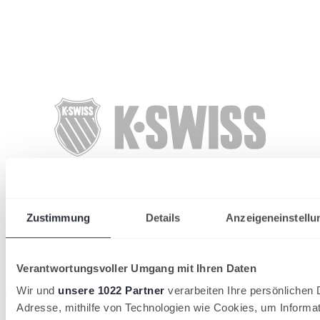
Zustimmung
Details
Anzeigeneinstellu
Verantwortungsvoller Umgang mit Ihren Daten
wird in einer neuen Registerkarte geöffnet
Wir und
unsere 1022 Partner
verarbeiten Ihre persönlichen D
Adresse, mithilfe von Technologien wie Cookies, um Informa