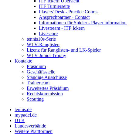
ITF Ickern Übersicht
ITF Turnierseite
Players´Desk - Practice Courts
Ansprechpartner - Contact
Informationen für Spieler - Player information
Livestream - ITF Ickern
Livescore
tennis10s-Serie
WTV-Ranglisten
Lizenz für Ranglisten- und LK-Spieler
WTV Junior Trophy
Kontakte
Präsidium
Geschäftsstelle
Ständige Ausschüsse
Trainerteam
Erweitertes Präsidium
Rechtskommission
Scouting
tennis.de
mypadel.de
DTB
Landesverbände
Weitere Plattformen