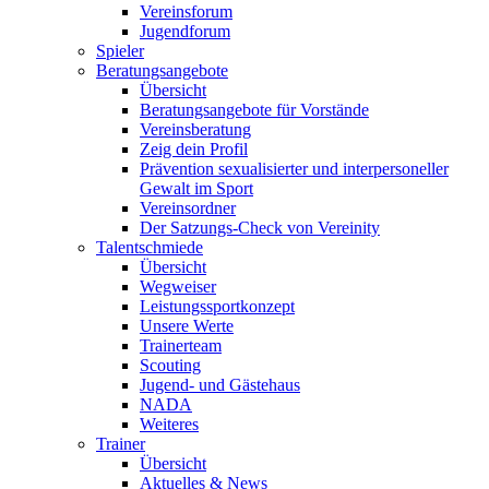
Vereinsforum
Jugendforum
Spieler
Beratungsangebote
Übersicht
Beratungsangebote für Vorstände
Vereinsberatung
Zeig dein Profil
Prävention sexualisierter und interpersoneller
Gewalt im Sport
Vereinsordner
Der Satzungs-Check von Vereinity
Talentschmiede
Übersicht
Wegweiser
Leistungssportkonzept
Unsere Werte
Trainerteam
Scouting
Jugend- und Gästehaus
NADA
Weiteres
Trainer
Übersicht
Aktuelles & News