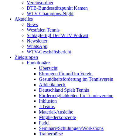
Vereinsordner
DTB-Bundesstützpunkt Kamen
WTV Champions-Night
Aktuelles
News
Westfalen Tennis
Schlagfertig! Der WTV-Podcast
Newsletter
WhatsApp
WTV-Geschäftsbericht
Zielgruppen
Funktionäre
Übersicht
Ehrungen für und im Verein
Gesundheitsförderung im Tennisverein
Athletikcheck
Deutschland Spielt Tennis
Fördermöglichkeiten für Tennisvereine
Inklusion
J-Teams
Material-Ausleihe
Mitgliederkonzepte
Padel
Seminare/Schulungen/Workshops
Trainerbörse