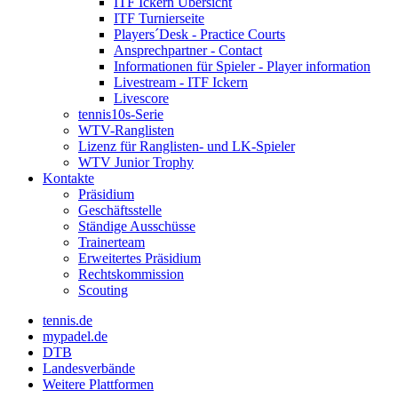
ITF Ickern Übersicht
ITF Turnierseite
Players´Desk - Practice Courts
Ansprechpartner - Contact
Informationen für Spieler - Player information
Livestream - ITF Ickern
Livescore
tennis10s-Serie
WTV-Ranglisten
Lizenz für Ranglisten- und LK-Spieler
WTV Junior Trophy
Kontakte
Präsidium
Geschäftsstelle
Ständige Ausschüsse
Trainerteam
Erweitertes Präsidium
Rechtskommission
Scouting
tennis.de
mypadel.de
DTB
Landesverbände
Weitere Plattformen