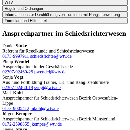
WTV
Regeln und Ordnungen
Informationen zur Durchführung von Turnieren mit Ranglistenwertung
Formulare und Hilfsmittel
Ansprechpartner im Schiedsrichterwesen
Daniel
Stuke
Referent für Regelkunde und Schiedsrichterwesen
0173-9997911
schiedsrichter@wtv.de
Philip
Wendel
Ansprechpartner in der Geschäftsstelle
02307-92460-25
pwendel@wtv.de
Sonja
Vogt
Aus- und Fortbildung Trainer, LK- und Ranglistenturniere
02307-92460-19
svogt@wtv.de
Maik
Kohl
Ansprechpartner für Schiedsrichterwesen Bezirk Ostwestfalen-
Lippe
0173-9005412
mkohl@wtv.de
Jürgen
Kemper
Ansprechpartner für Schiedsrichterwesen Bezirk Münsterland
0172-2598855
jkemper@wtv.de
Daniel
Stuke