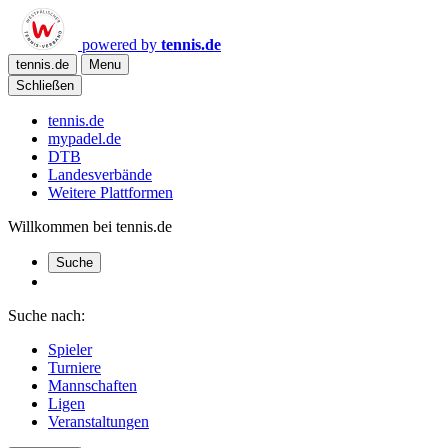
powered by
tennis.de
tennis.de
Menu
Schließen
tennis.de
mypadel.de
DTB
Landesverbände
Weitere Plattformen
Willkommen bei tennis.de
Suche
Suche nach:
Spieler
Turniere
Mannschaften
Ligen
Veranstaltungen