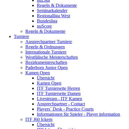
nuLiga
Regeln & Dokumente
Seminarkalender
Regionalliga West
Bundesliga
nuScore
Regeln & Dokumente
Turniere
Ansprechpartner Turniere
Regeln & Ordnungen
Internationale Turniere
Westfälische Meisterschaften
Bezirksmeisterschaften
Paderborn Junior Open
Kamen Open
Übersicht
Kamen Open
ITF Turnierseite Herren
ITF Turnierseite Damen
Livestream - ITF Kamen
Ansprechpartner - Contact
Players´ Desk - Practice Courts
Informationen für Spieler - Player information
ITF J60 Ickern
Übersicht