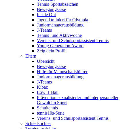
Tennis-Sportabzeichen
Bewegungsasse
Inside Out
Jugend trainiert für Olympia
Juniormanagerausbildung
J-Teams
Tennis- und Aktivwoche
Vereins- und Schulsportassistent Tennis
Young Generation Award
Zeig dein Profil
Eltern
Übersicht
Bewegungsasse
Hilfe für Mannschaftsführer
Juniormanagerausbildung
J-Teams
Kibaz
Low-T-Ball
Prävention sexualisierter und interpersoneller
Gewalt im Sport
Schultennis
tennis10s-Serie
Vereins- und Schulsportassistent Tennis
Schiedsrichter
Turnierausrichter