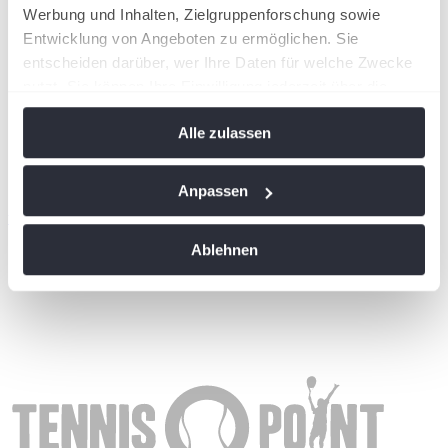
Werbung und Inhalten, Zielgruppenforschung sowie
Entwicklung von Angeboten zu ermöglichen. Sie
entscheiden darüber, wer Ihre Daten für welche Zwecke
nutzt. Sie können Ihre Einwilligung jederzeit über die
Cookie-Erklärung oder durch Klicken auf das Privacy
Alle zulassen
Trigger Symbol ändern oder widerrufen
Wenn Sie es erlauben, würden wir auch gerne:
Anpassen
Informationen über Ihre geografische Lage
wird in einer neuen Registerkarte geöffnet
erfassen, welche bis auf einige Meter genau sein
Ablehnen
können
Ihr Gerät durch aktives Scannen nach
bestimmten Merkmalen (Fingerprinting) identifizieren
Erfahren Sie mehr darüber, wie Ihre persönlichen Daten
verarbeitet werden, und legen Sie Ihre Präferenzen im
Abschnitt Einzelheiten
fest.
Wir verwenden Cookies, um Inhalte und Anzeigen zu