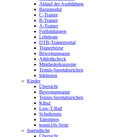
Ablauf der Ausbildung
Basismodul
C-Trainer
B-Trainer
A-Trainer
Fortbildungen
Lehrteam
DTB-Trainerportal
Trainerbörse
Bewegungsasse
Athletikcheck
Mitgliederkonzepte
Tennis-Sportabzeichen
Inklusion
Kinder
Übersicht
Bewegungsasse
Tennis-Sportabzeichen
Kibaz
Low-T-Ball
Schultennis
Talentinos
tennis10s-Serie
Jugendliche
Übersicht