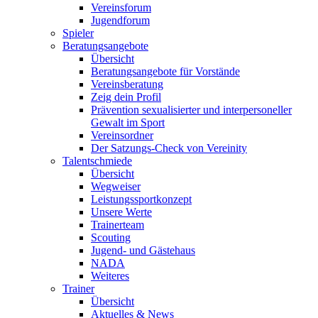
Vereinsforum
Jugendforum
Spieler
Beratungsangebote
Übersicht
Beratungsangebote für Vorstände
Vereinsberatung
Zeig dein Profil
Prävention sexualisierter und interpersoneller
Gewalt im Sport
Vereinsordner
Der Satzungs-Check von Vereinity
Talentschmiede
Übersicht
Wegweiser
Leistungssportkonzept
Unsere Werte
Trainerteam
Scouting
Jugend- und Gästehaus
NADA
Weiteres
Trainer
Übersicht
Aktuelles & News