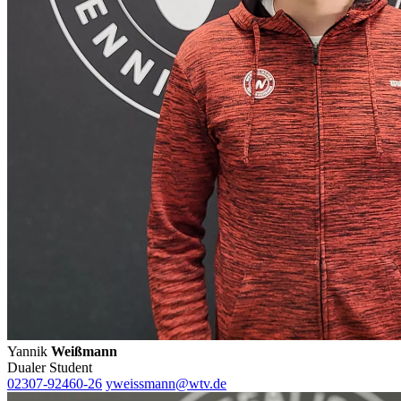
Yannik
Weißmann
Dualer Student
02307-92460-26
yweissmann@wtv.de