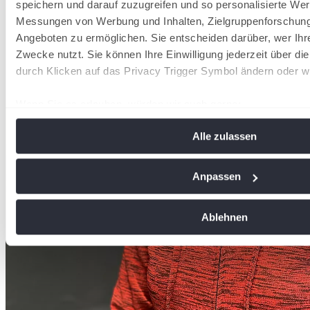
speichern und darauf zuzugreifen und so personalisierte Wer
Messungen von Werbung und Inhalten, Zielgruppenforschun
Angeboten zu ermöglichen. Sie entscheiden darüber, wer Ihr
Zwecke nutzt. Sie können Ihre Einwilligung jederzeit über di
durch Klicken auf das Privacy Trigger Symbol ändern oder w
Wenn Sie es erlauben, würden wir auch gerne:
Informationen über Ihre geografische Lage erfassen, 
Alle zulassen
Meter genau sein können
Ihr Gerät durch aktives Scannen nach bestimmten Me
identifizieren
Anpassen
Erfahren Sie mehr darüber, wie Ihre persönlichen Daten vera
Sie Ihre Präferenzen im
Abschnitt Einzelheiten
fest.
Ablehnen
Wir verwenden Cookies, um Inhalte und Anzeigen zu personal
soziale Medien anbieten zu können und die Zugriffe auf uns
analysieren. Außerdem geben wir Informationen zu Ihrer Ve
an unsere Partner für soziale Medien, Werbung und Analysen
führen diese Informationen möglicherweise mit weiteren Da