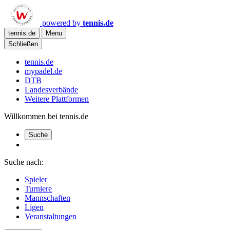
powered by
tennis.de
tennis.de
Menu
Schließen
tennis.de
mypadel.de
DTB
Landesverbände
Weitere Plattformen
Willkommen bei tennis.de
Suche
Suche nach:
Spieler
Turniere
Mannschaften
Ligen
Veranstaltungen