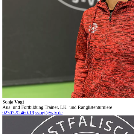
Sonja
Vogt
Aus- und Fortbildung Trainer, LK- und Ranglistenturniere
02307-92460-19
svogt@wtv.de