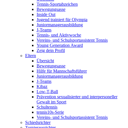
Tennis-Sportabzeichen
Bewegungsasse
Inside Out
Jugend trainiert für Olympia
Juniormanagerausbildung
J-Teams
Tennis- und Aktivwoche
Vereins- und Schulsportassistent Tennis
Young Generation Award
Zeig dein Profil
Eltern
Übersicht
Bewegungsasse
Hilfe für Mannschaftsführer
Juniormanagerausbildung
J-Teams
Kibaz
Low-T-Ball
Prävention sexualisierter und interpersoneller
Gewalt im Sport
Schultennis
tennis10s-Serie
Vereins- und Schulsportassistent Tennis
Schiedsrichter
Turnierausrichter