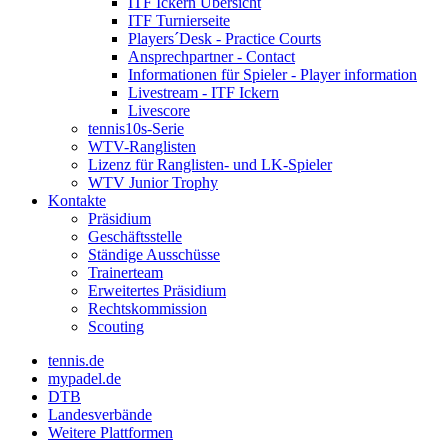
ITF Ickern Übersicht
ITF Turnierseite
Players´Desk - Practice Courts
Ansprechpartner - Contact
Informationen für Spieler - Player information
Livestream - ITF Ickern
Livescore
tennis10s-Serie
WTV-Ranglisten
Lizenz für Ranglisten- und LK-Spieler
WTV Junior Trophy
Kontakte
Präsidium
Geschäftsstelle
Ständige Ausschüsse
Trainerteam
Erweitertes Präsidium
Rechtskommission
Scouting
tennis.de
mypadel.de
DTB
Landesverbände
Weitere Plattformen