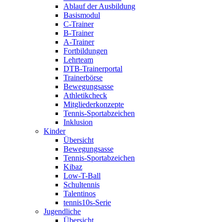
Ablauf der Ausbildung
Basismodul
C-Trainer
B-Trainer
A-Trainer
Fortbildungen
Lehrteam
DTB-Trainerportal
Trainerbörse
Bewegungsasse
Athletikcheck
Mitgliederkonzepte
Tennis-Sportabzeichen
Inklusion
Kinder
Übersicht
Bewegungsasse
Tennis-Sportabzeichen
Kibaz
Low-T-Ball
Schultennis
Talentinos
tennis10s-Serie
Jugendliche
Übersicht