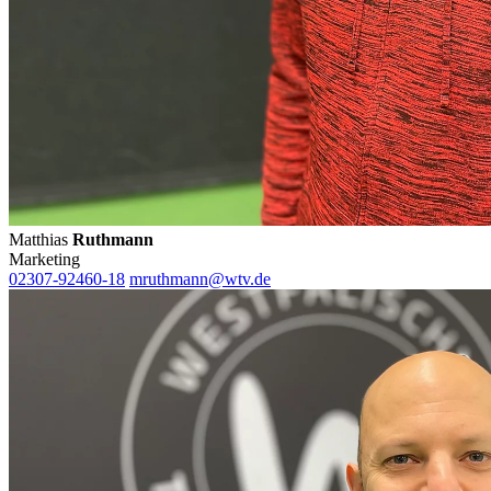
Matthias
Ruthmann
Marketing
02307-92460-18
mruthmann@wtv.de