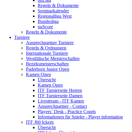
nuLiga
Regeln & Dokumente
Seminarkalender
Regionalliga West
Bundesliga
nuScore
Regeln & Dokumente
Turniere
Ansprechpartner Turniere
Regeln & Ordnungen
Internationale Turniere
Westfälische Meisterschaften
Bezirksmeisterschaften
Paderborn Junior Open
Kamen Open
Übersicht
Kamen Open
ITF Turnierseite Herren
ITF Turnierseite Damen
Livestream - ITF Kamen
Ansprechpartner - Contact
Players´ Desk - Practice Courts
Informationen für Spieler - Player information
ITF J60 Ickern
Übersicht