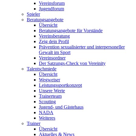
Vereinsforum
Jugendforum
Spieler
Beratungsangebote
Übersicht
Beratungsangebote für Vorstände
Vereinsberatung
Zeig dein Profil
Prävention sexualisierter und interpersoneller
Gewalt im Sport
Vereinsordner
Der Satzungs-Check von Vereinity
Talentschmiede
Übersicht
Wegweiser
Leistungssportkonzept
Unsere Werte
Trainerteam
Scouting
Jugend- und Gästehaus
NADA
Weiteres
Trainer
Übersicht
Aktuelles & News