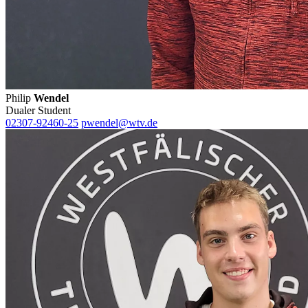
Philip
Wendel
Dualer Student
02307-92460-25
pwendel@wtv.de