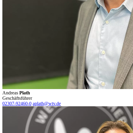
Andreas
Plath
Geschäftsführer
02307-92460-0
aplath@wtv.de