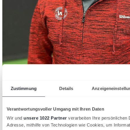
Justin
Giebel
Kommunikation, Medien & Digitalisierung
Zustimmung
Details
Anzeigeneinstellu
02307-92460-21
jgiebel@wtv.de
Verantwortungsvoller Umgang mit Ihren Daten
Wir und
unsere 1022 Partner
verarbeiten Ihre persönlichen D
Adresse, mithilfe von Technologien wie Cookies, um Informa