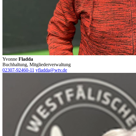
Yvonne
Fladda
Buchhaltung, Mitgliederverwaltung
02307-92460-11
yfladda@wtv.de