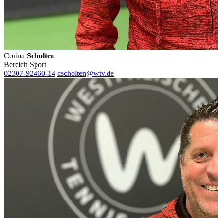
Corina
Scholten
Bereich Sport
02307-92460-14
cscholten@wtv.de