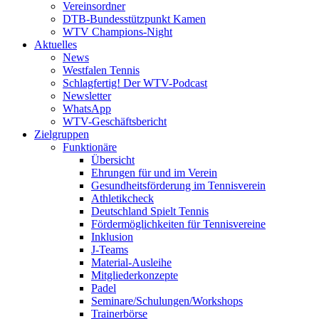
Vereinsordner
DTB-Bundesstützpunkt Kamen
WTV Champions-Night
Aktuelles
News
Westfalen Tennis
Schlagfertig! Der WTV-Podcast
Newsletter
WhatsApp
WTV-Geschäftsbericht
Zielgruppen
Funktionäre
Übersicht
Ehrungen für und im Verein
Gesundheitsförderung im Tennisverein
Athletikcheck
Deutschland Spielt Tennis
Fördermöglichkeiten für Tennisvereine
Inklusion
J-Teams
Material-Ausleihe
Mitgliederkonzepte
Padel
Seminare/Schulungen/Workshops
Trainerbörse