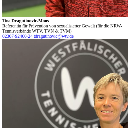
ihnen bereitgestellt haben oder die sie im Rahmen Ihrer Nut
gesammelt haben. Die
Cookie-Einstellungen
können jederze
Footer aufgerufen und angepasst werden.
Tina
Dragutinovic-Moos
Referentin für Prävention von sexualisierter Gewalt (für die NRW-
Tennisverbände WTV, TVN & TVM)
02307-92460-24
tdragutinovic@wtv.de