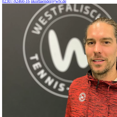
02307-92460-16
nkortlaender@wtv.de