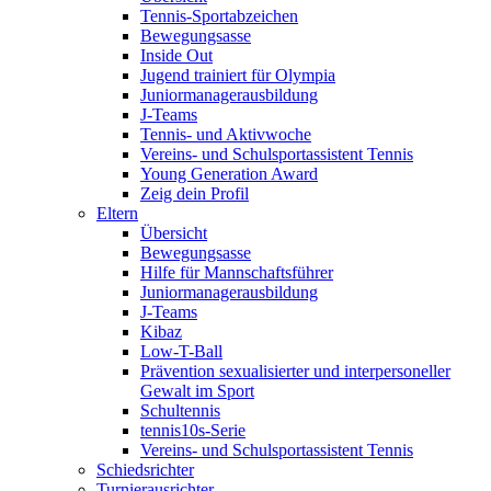
Tennis-Sportabzeichen
Bewegungsasse
Inside Out
Jugend trainiert für Olympia
Juniormanagerausbildung
J-Teams
Tennis- und Aktivwoche
Vereins- und Schulsportassistent Tennis
Young Generation Award
Zeig dein Profil
Eltern
Übersicht
Bewegungsasse
Hilfe für Mannschaftsführer
Juniormanagerausbildung
J-Teams
Kibaz
Low-T-Ball
Prävention sexualisierter und interpersoneller
Gewalt im Sport
Schultennis
tennis10s-Serie
Vereins- und Schulsportassistent Tennis
Schiedsrichter
Turnierausrichter