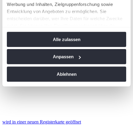
Werbung und Inhalten, Zielgruppenforschung sowie
Entwicklung von Angeboten zu ermöglichen. Sie
entscheiden darüber, wer Ihre Daten für welche Zwecke
nutzt. Sie können Ihre Einwilligung jederzeit über die
Cookie-Erklärung oder durch Klicken auf das Privacy
Alle zulassen
Trigger Symbol ändern oder widerrufen
Wenn Sie es erlauben, würden wir auch gerne:
Anpassen
Informationen über Ihre geografische Lage
erfassen, welche bis auf einige Meter genau sein
Ablehnen
können
Ihr Gerät durch aktives Scannen nach
bestimmten Merkmalen (Fingerprinting) identifizieren
Erfahren Sie mehr darüber, wie Ihre persönlichen Daten
verarbeitet werden, und legen Sie Ihre Präferenzen im
Abschnitt Einzelheiten
fest.
wird in einer neuen Registerkarte geöffnet
Wir verwenden Cookies, um Inhalte und Anzeigen zu