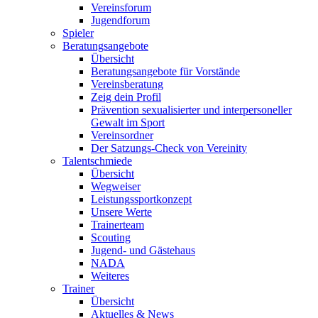
Vereinsforum
Jugendforum
Spieler
Beratungsangebote
Übersicht
Beratungsangebote für Vorstände
Vereinsberatung
Zeig dein Profil
Prävention sexualisierter und interpersoneller
Gewalt im Sport
Vereinsordner
Der Satzungs-Check von Vereinity
Talentschmiede
Übersicht
Wegweiser
Leistungssportkonzept
Unsere Werte
Trainerteam
Scouting
Jugend- und Gästehaus
NADA
Weiteres
Trainer
Übersicht
Aktuelles & News