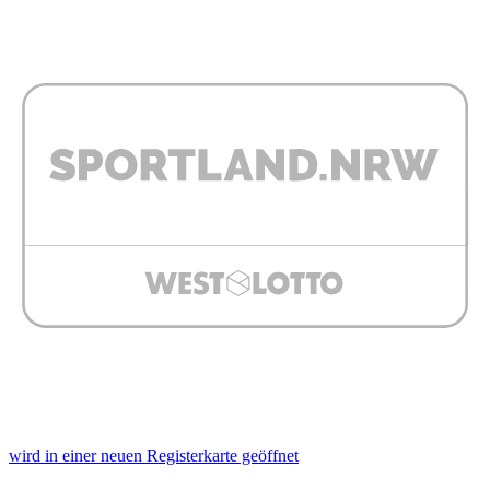
personalisieren, Funktionen für soziale Medien anbieten
zu können und die Zugriffe auf unsere Website zu
analysieren. Außerdem geben wir Informationen zu Ihrer
Verwendung unserer Website an unsere Partner für
soziale Medien, Werbung und Analysen weiter. Unsere
Partner führen diese Informationen möglicherweise mit
weiteren Daten zusammen, die Sie ihnen bereitgestellt
haben oder die sie im Rahmen Ihrer Nutzung der Dienste
gesammelt haben. Die
Cookie-Einstellungen
können
jederzeit über den Link im Footer aufgerufen und
angepasst werden.
wird in einer neuen Registerkarte geöffnet