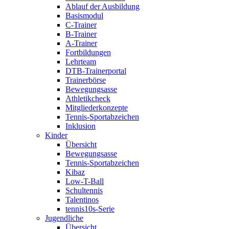
Ablauf der Ausbildung
Basismodul
C-Trainer
B-Trainer
A-Trainer
Fortbildungen
Lehrteam
DTB-Trainerportal
Trainerbörse
Bewegungsasse
Athletikcheck
Mitgliederkonzepte
Tennis-Sportabzeichen
Inklusion
Kinder
Übersicht
Bewegungsasse
Tennis-Sportabzeichen
Kibaz
Low-T-Ball
Schultennis
Talentinos
tennis10s-Serie
Jugendliche
Übersicht