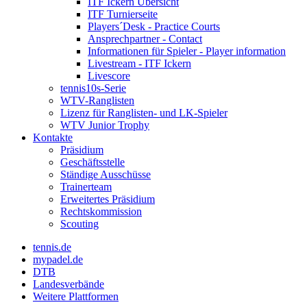
ITF Ickern Übersicht
ITF Turnierseite
Players´Desk - Practice Courts
Ansprechpartner - Contact
Informationen für Spieler - Player information
Livestream - ITF Ickern
Livescore
tennis10s-Serie
WTV-Ranglisten
Lizenz für Ranglisten- und LK-Spieler
WTV Junior Trophy
Kontakte
Präsidium
Geschäftsstelle
Ständige Ausschüsse
Trainerteam
Erweitertes Präsidium
Rechtskommission
Scouting
tennis.de
mypadel.de
DTB
Landesverbände
Weitere Plattformen