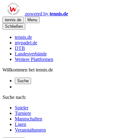
powered by
tennis.de
tennis.de
Menu
Schließen
tennis.de
mypadel.de
DTB
Landesverbände
Weitere Plattformen
Willkommen bei tennis.de
Suche
Suche nach:
Spieler
Turniere
Mannschaften
Ligen
Veranstaltungen