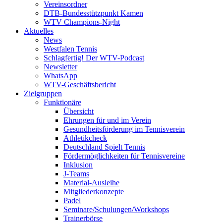
Vereinsordner
DTB-Bundesstützpunkt Kamen
WTV Champions-Night
Aktuelles
News
Westfalen Tennis
Schlagfertig! Der WTV-Podcast
Newsletter
WhatsApp
WTV-Geschäftsbericht
Zielgruppen
Funktionäre
Übersicht
Ehrungen für und im Verein
Gesundheitsförderung im Tennisverein
Athletikcheck
Deutschland Spielt Tennis
Fördermöglichkeiten für Tennisvereine
Inklusion
J-Teams
Material-Ausleihe
Mitgliederkonzepte
Padel
Seminare/Schulungen/Workshops
Trainerbörse