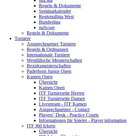
nuLiga
Regeln & Dokumente
Seminarkalender
Regionalliga West
Bundesliga
nuScore
Regeln & Dokumente
Turniere
Ansprechpartner Turniere
Regeln & Ordnungen
Internationale Turniere
Westfälische Meisterschaften
Bezirksmeisterschaften
Paderborn Junior Open
Kamen Open
Übersicht
Kamen Open
ITF Turnierseite Herren
ITF Turnierseite Damen
Livestream - ITF Kamen
Ansprechpartner - Contact
Players´ Desk - Practice Courts
Informationen für Spieler - Player information
ITF J60 Ickern
Übersicht