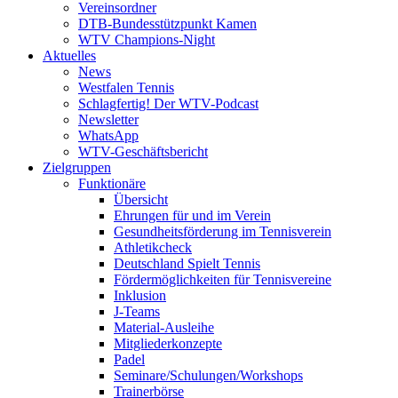
Vereinsordner
DTB-Bundesstützpunkt Kamen
WTV Champions-Night
Aktuelles
News
Westfalen Tennis
Schlagfertig! Der WTV-Podcast
Newsletter
WhatsApp
WTV-Geschäftsbericht
Zielgruppen
Funktionäre
Übersicht
Ehrungen für und im Verein
Gesundheitsförderung im Tennisverein
Athletikcheck
Deutschland Spielt Tennis
Fördermöglichkeiten für Tennisvereine
Inklusion
J-Teams
Material-Ausleihe
Mitgliederkonzepte
Padel
Seminare/Schulungen/Workshops
Trainerbörse