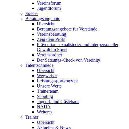
Vereinsforum
Jugendforum
Spieler
Beratungsangebote
Übersicht
Beratungsangebote für Vorstände
Vereinsberatung
Zeig dein Profil
Prävention sexualisierter und interpersoneller
Gewalt im Sport
Vereinsordner
Der Satzungs-Check von Vereinity
Talentschmiede
Übersicht
Wegweiser
Leistungssportkonzept
Unsere Werte
Trainerteam
Scouting
Jugend- und Gästehaus
NADA
Weiteres
Trainer
Übersicht
Aktuelles & News