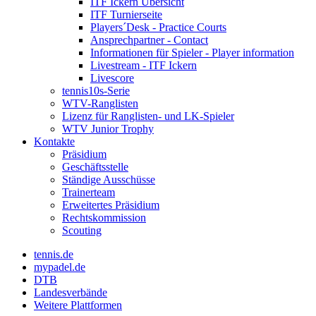
ITF Ickern Übersicht
ITF Turnierseite
Players´Desk - Practice Courts
Ansprechpartner - Contact
Informationen für Spieler - Player information
Livestream - ITF Ickern
Livescore
tennis10s-Serie
WTV-Ranglisten
Lizenz für Ranglisten- und LK-Spieler
WTV Junior Trophy
Kontakte
Präsidium
Geschäftsstelle
Ständige Ausschüsse
Trainerteam
Erweitertes Präsidium
Rechtskommission
Scouting
tennis.de
mypadel.de
DTB
Landesverbände
Weitere Plattformen