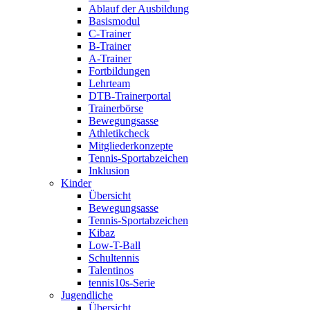
Ablauf der Ausbildung
Basismodul
C-Trainer
B-Trainer
A-Trainer
Fortbildungen
Lehrteam
DTB-Trainerportal
Trainerbörse
Bewegungsasse
Athletikcheck
Mitgliederkonzepte
Tennis-Sportabzeichen
Inklusion
Kinder
Übersicht
Bewegungsasse
Tennis-Sportabzeichen
Kibaz
Low-T-Ball
Schultennis
Talentinos
tennis10s-Serie
Jugendliche
Übersicht