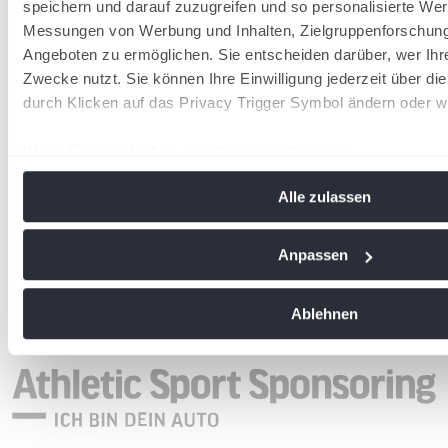
speichern und darauf zuzugreifen und so personalisierte Wer
Messungen von Werbung und Inhalten, Zielgruppenforschun
Angeboten zu ermöglichen. Sie entscheiden darüber, wer Ihr
Zwecke nutzt. Sie können Ihre Einwilligung jederzeit über di
durch Klicken auf das Privacy Trigger Symbol ändern oder w
Wenn Sie es erlauben, würden wir auch gerne:
wird in einer neuen Registerkarte geöffnet
Informationen über Ihre geografische Lage erfassen, 
Alle zulassen
Meter genau sein können
Ihr Gerät durch aktives Scannen nach bestimmten Me
identifizieren
Anpassen
Erfahren Sie mehr darüber, wie Ihre persönlichen Daten vera
Sie Ihre Präferenzen im
Abschnitt Einzelheiten
fest.
Ablehnen
Wir verwenden Cookies, um Inhalte und Anzeigen zu personal
soziale Medien anbieten zu können und die Zugriffe auf uns
analysieren. Außerdem geben wir Informationen zu Ihrer Ve
an unsere Partner für soziale Medien, Werbung und Analysen
führen diese Informationen möglicherweise mit weiteren Da