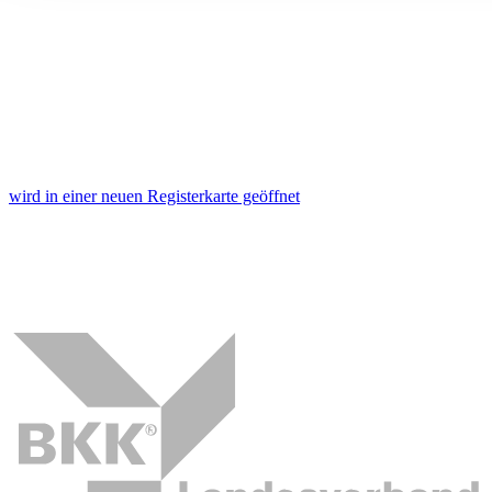
ihnen bereitgestellt haben oder die sie im Rahmen Ihrer Nut
gesammelt haben. Die
Cookie-Einstellungen
können jederze
Footer aufgerufen und angepasst werden.
wird in einer neuen Registerkarte geöffnet