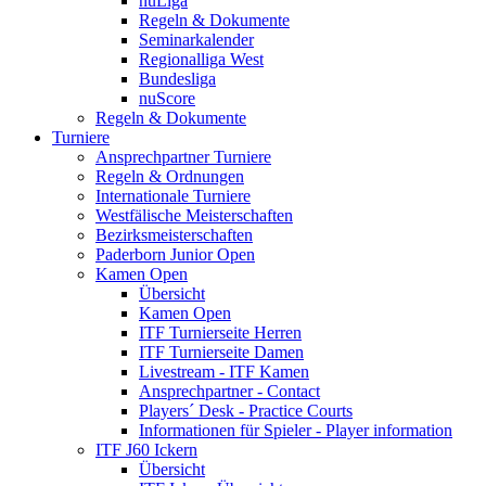
nuLiga
Regeln & Dokumente
Seminarkalender
Regionalliga West
Bundesliga
nuScore
Regeln & Dokumente
Turniere
Ansprechpartner Turniere
Regeln & Ordnungen
Internationale Turniere
Westfälische Meisterschaften
Bezirksmeisterschaften
Paderborn Junior Open
Kamen Open
Übersicht
Kamen Open
ITF Turnierseite Herren
ITF Turnierseite Damen
Livestream - ITF Kamen
Ansprechpartner - Contact
Players´ Desk - Practice Courts
Informationen für Spieler - Player information
ITF J60 Ickern
Übersicht