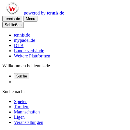
powered by
tennis.de
tennis.de
Menu
Schließen
tennis.de
mypadel.de
DTB
Landesverbände
Weitere Plattformen
Willkommen bei tennis.de
Suche
Suche nach:
Spieler
Turniere
Mannschaften
Ligen
Veranstaltungen