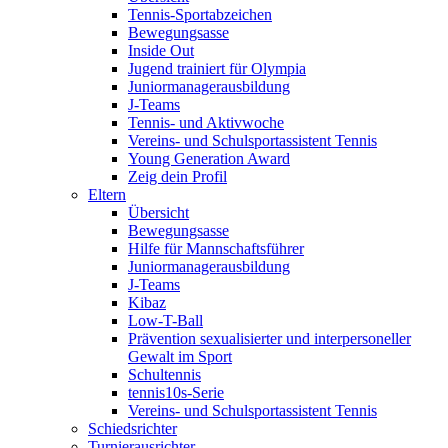
Tennis-Sportabzeichen
Bewegungsasse
Inside Out
Jugend trainiert für Olympia
Juniormanagerausbildung
J-Teams
Tennis- und Aktivwoche
Vereins- und Schulsportassistent Tennis
Young Generation Award
Zeig dein Profil
Eltern
Übersicht
Bewegungsasse
Hilfe für Mannschaftsführer
Juniormanagerausbildung
J-Teams
Kibaz
Low-T-Ball
Prävention sexualisierter und interpersoneller
Gewalt im Sport
Schultennis
tennis10s-Serie
Vereins- und Schulsportassistent Tennis
Schiedsrichter
Turnierausrichter