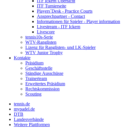
ITF Ickern Übersicht
ITF Turnierseite
Players´Desk - Practice Courts
Ansprechpartner - Contact
Informationen für Spieler - Player information
Livestream - ITF Ickern
Livescore
tennis10s-Serie
WTV-Ranglisten
Lizenz für Ranglisten- und LK-Spieler
WTV Junior Trophy
Kontakte
Präsidium
Geschäftsstelle
Ständige Ausschüsse
Trainerteam
Erweitertes Präsidium
Rechtskommission
Scouting
tennis.de
mypadel.de
DTB
Landesverbände
Weitere Plattformen