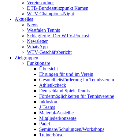
Vereinsordner
DTB-Bundesstützpunkt Kamen
WTV Champions-Night
Aktuelles
News
Westfalen Tennis
Schlagfertig! Der WTV-Podcast
Newsletter
WhatsApp
WTV-Geschäftsbericht
Zielgruppen
Funktionäre
Übersicht
Ehrungen für und im Verein
Gesundheitsförderung im Tennisverein
Athletikcheck
Deutschland Spielt Tennis
Fördermöglichkeiten für Tennisvereine
Inklusion
J-Teams
Material-Ausleihe
Mitgliederkonzepte
Padel
Seminare/Schulungen/Workshops
Trainerbörse