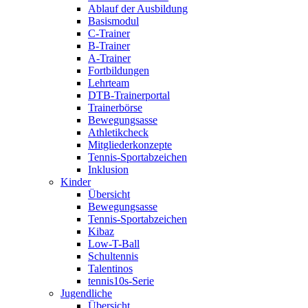
Ablauf der Ausbildung
Basismodul
C-Trainer
B-Trainer
A-Trainer
Fortbildungen
Lehrteam
DTB-Trainerportal
Trainerbörse
Bewegungsasse
Athletikcheck
Mitgliederkonzepte
Tennis-Sportabzeichen
Inklusion
Kinder
Übersicht
Bewegungsasse
Tennis-Sportabzeichen
Kibaz
Low-T-Ball
Schultennis
Talentinos
tennis10s-Serie
Jugendliche
Übersicht