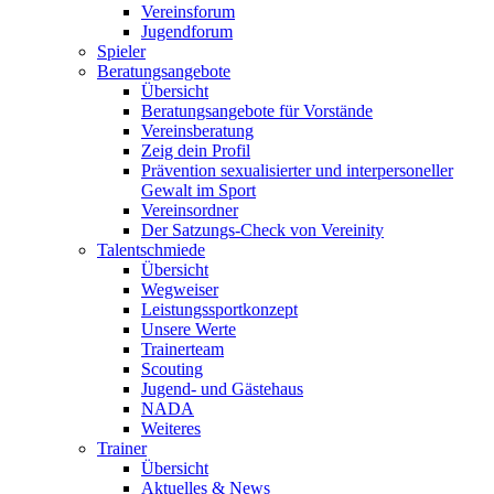
Vereinsforum
Jugendforum
Spieler
Beratungsangebote
Übersicht
Beratungsangebote für Vorstände
Vereinsberatung
Zeig dein Profil
Prävention sexualisierter und interpersoneller
Gewalt im Sport
Vereinsordner
Der Satzungs-Check von Vereinity
Talentschmiede
Übersicht
Wegweiser
Leistungssportkonzept
Unsere Werte
Trainerteam
Scouting
Jugend- und Gästehaus
NADA
Weiteres
Trainer
Übersicht
Aktuelles & News