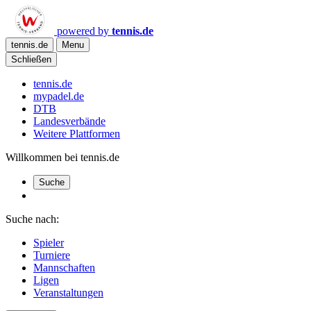
powered by
tennis.de
tennis.de
Menu
Schließen
tennis.de
mypadel.de
DTB
Landesverbände
Weitere Plattformen
Willkommen bei tennis.de
Suche
Suche nach:
Spieler
Turniere
Mannschaften
Ligen
Veranstaltungen