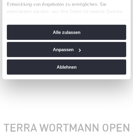
Entwicklung von Angeboten zu ermöglichen. Sie
entscheiden darüber, wer Ihre Daten für welche Zwecke
nutzt. Sie können Ihre Einwilligung jederzeit über die
Cookie-Erklärung oder durch Klicken auf das Privacy
Alle zulassen
Trigger Symbol ändern oder widerrufen
Wenn Sie es erlauben, würden wir auch gerne:
Anpassen
Informationen über Ihre geografische Lage
wird in einer neuen Registerkarte geöffnet
erfassen, welche bis auf einige Meter genau sein
Ablehnen
können
Ihr Gerät durch aktives Scannen nach
bestimmten Merkmalen (Fingerprinting) identifizieren
Erfahren Sie mehr darüber, wie Ihre persönlichen Daten
verarbeitet werden, und legen Sie Ihre Präferenzen im
Abschnitt Einzelheiten
fest.
Wir verwenden Cookies, um Inhalte und Anzeigen zu
personalisieren, Funktionen für soziale Medien anbieten