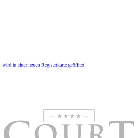
zu können und die Zugriffe auf unsere Website zu
analysieren. Außerdem geben wir Informationen zu Ihrer
Verwendung unserer Website an unsere Partner für
soziale Medien, Werbung und Analysen weiter. Unsere
Partner führen diese Informationen möglicherweise mit
weiteren Daten zusammen, die Sie ihnen bereitgestellt
haben oder die sie im Rahmen Ihrer Nutzung der Dienste
gesammelt haben. Die
Cookie-Einstellungen
können
jederzeit über den Link im Footer aufgerufen und
wird in einer neuen Registerkarte geöffnet
angepasst werden.