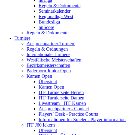
nuLiga
Regeln & Dokumente
Seminarkalender
Regionalliga West
Bundesliga
nuScore
Regeln & Dokumente
Turniere
Ansprechpartner Turniere
Regeln & Ordnungen
Internationale Turniere
Westfälische Meisterschaften
Bezirksmeisterschaften
Paderborn Junior Open
Kamen Open
Übersicht
Kamen Open
ITF Turnierseite Herren
ITF Turnierseite Damen
Livestream - ITF Kamen
Ansprechpartner - Contact
Players´ Desk - Practice Courts
Informationen für Spieler - Player information
ITF J60 Ickern
Übersicht