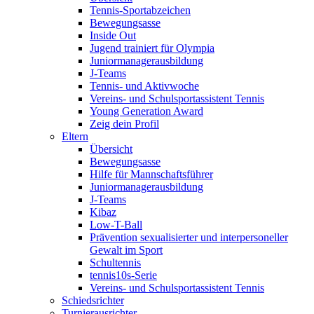
Tennis-Sportabzeichen
Bewegungsasse
Inside Out
Jugend trainiert für Olympia
Juniormanagerausbildung
J-Teams
Tennis- und Aktivwoche
Vereins- und Schulsportassistent Tennis
Young Generation Award
Zeig dein Profil
Eltern
Übersicht
Bewegungsasse
Hilfe für Mannschaftsführer
Juniormanagerausbildung
J-Teams
Kibaz
Low-T-Ball
Prävention sexualisierter und interpersoneller
Gewalt im Sport
Schultennis
tennis10s-Serie
Vereins- und Schulsportassistent Tennis
Schiedsrichter
Turnierausrichter