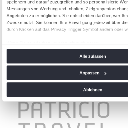
speichern und darauf zuzugreifen und so personalisierte Wer
Messungen von Werbung und Inhalten, Zielgruppenforschun
Angeboten zu ermöglichen. Sie entscheiden darüber, wer Ihr
Zwecke nutzt. Sie können Ihre Einwilligung jederzeit über di
durch Klicken auf das Privacy Trigger Symbol ändern oder w
Wenn Sie es erlauben, würden wir auch gerne:
wird in einer neuen Registerkarte geöffnet
Informationen über Ihre geografische Lage erfassen, 
Alle zulassen
Meter genau sein können
Ihr Gerät durch aktives Scannen nach bestimmten Me
identifizieren
Anpassen
Erfahren Sie mehr darüber, wie Ihre persönlichen Daten vera
Sie Ihre Präferenzen im
Abschnitt Einzelheiten
fest.
Ablehnen
Wir verwenden Cookies, um Inhalte und Anzeigen zu personal
soziale Medien anbieten zu können und die Zugriffe auf uns
analysieren. Außerdem geben wir Informationen zu Ihrer Ve
an unsere Partner für soziale Medien, Werbung und Analysen
führen diese Informationen möglicherweise mit weiteren Da