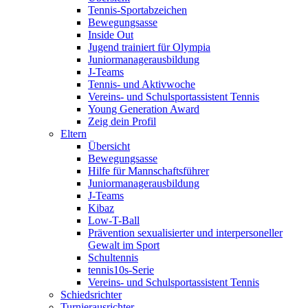
Tennis-Sportabzeichen
Bewegungsasse
Inside Out
Jugend trainiert für Olympia
Juniormanagerausbildung
J-Teams
Tennis- und Aktivwoche
Vereins- und Schulsportassistent Tennis
Young Generation Award
Zeig dein Profil
Eltern
Übersicht
Bewegungsasse
Hilfe für Mannschaftsführer
Juniormanagerausbildung
J-Teams
Kibaz
Low-T-Ball
Prävention sexualisierter und interpersoneller
Gewalt im Sport
Schultennis
tennis10s-Serie
Vereins- und Schulsportassistent Tennis
Schiedsrichter
Turnierausrichter