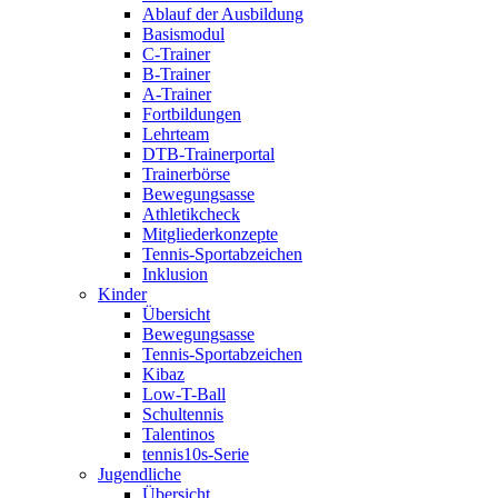
Ablauf der Ausbildung
Basismodul
C-Trainer
B-Trainer
A-Trainer
Fortbildungen
Lehrteam
DTB-Trainerportal
Trainerbörse
Bewegungsasse
Athletikcheck
Mitgliederkonzepte
Tennis-Sportabzeichen
Inklusion
Kinder
Übersicht
Bewegungsasse
Tennis-Sportabzeichen
Kibaz
Low-T-Ball
Schultennis
Talentinos
tennis10s-Serie
Jugendliche
Übersicht