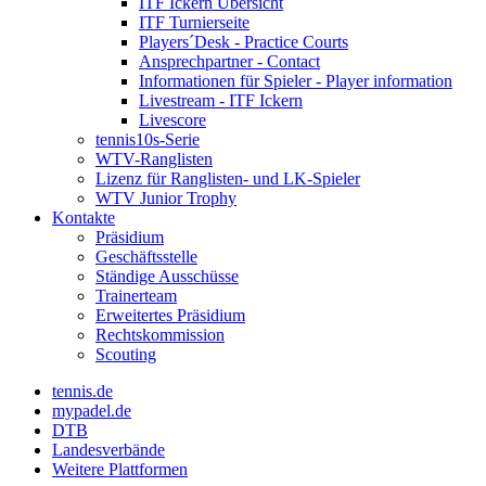
ITF Ickern Übersicht
ITF Turnierseite
Players´Desk - Practice Courts
Ansprechpartner - Contact
Informationen für Spieler - Player information
Livestream - ITF Ickern
Livescore
tennis10s-Serie
WTV-Ranglisten
Lizenz für Ranglisten- und LK-Spieler
WTV Junior Trophy
Kontakte
Präsidium
Geschäftsstelle
Ständige Ausschüsse
Trainerteam
Erweitertes Präsidium
Rechtskommission
Scouting
tennis.de
mypadel.de
DTB
Landesverbände
Weitere Plattformen