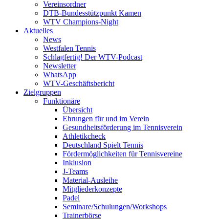
Vereinsordner
DTB-Bundesstützpunkt Kamen
WTV Champions-Night
Aktuelles
News
Westfalen Tennis
Schlagfertig! Der WTV-Podcast
Newsletter
WhatsApp
WTV-Geschäftsbericht
Zielgruppen
Funktionäre
Übersicht
Ehrungen für und im Verein
Gesundheitsförderung im Tennisverein
Athletikcheck
Deutschland Spielt Tennis
Fördermöglichkeiten für Tennisvereine
Inklusion
J-Teams
Material-Ausleihe
Mitgliederkonzepte
Padel
Seminare/Schulungen/Workshops
Trainerbörse