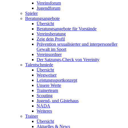
Vereinsforum
Jugendforum
Spieler
Beratungsangebote
Übersicht
Beratungsangebote für Vorstände
Vereinsberatung
Zeig dein Profil
Prävention sexualisierter und interpersoneller
Gewalt im Sport
Vereinsordner
Der Satzungs-Check von Vereinity
Talentschmiede
Übersicht
Wegweiser
Leistungssportkonzept
Unsere Werte
Trainerteam
Scouting
Jugend- und Gästehaus
NADA
Weiteres
Trainer
Übersicht
Aktuelles & News