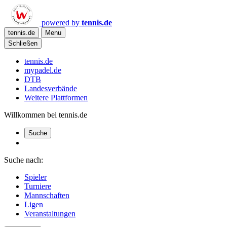
powered by
tennis.de
tennis.de
Menu
Schließen
tennis.de
mypadel.de
DTB
Landesverbände
Weitere Plattformen
Willkommen bei tennis.de
Suche
Suche nach:
Spieler
Turniere
Mannschaften
Ligen
Veranstaltungen