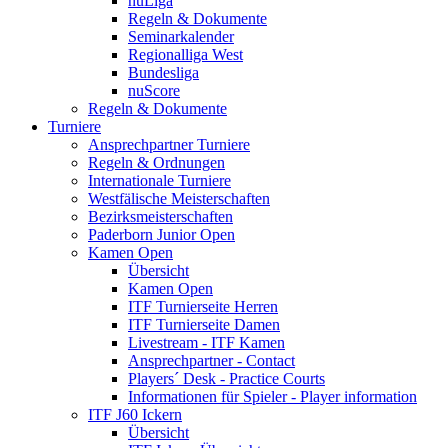
nuLiga
Regeln & Dokumente
Seminarkalender
Regionalliga West
Bundesliga
nuScore
Regeln & Dokumente
Turniere
Ansprechpartner Turniere
Regeln & Ordnungen
Internationale Turniere
Westfälische Meisterschaften
Bezirksmeisterschaften
Paderborn Junior Open
Kamen Open
Übersicht
Kamen Open
ITF Turnierseite Herren
ITF Turnierseite Damen
Livestream - ITF Kamen
Ansprechpartner - Contact
Players´ Desk - Practice Courts
Informationen für Spieler - Player information
ITF J60 Ickern
Übersicht