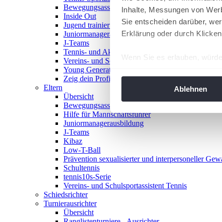
Bewegungsasse
Inhalte, Messungen von Werb
Inside Out
Sie entscheiden darüber, wer
Jugend trainiert für Olympia
Erklärung oder durch Klicken
Juniormanagerausbildung
J-Teams
Tennis- und Aktivwoche
Wenn Sie es erlauben, würde
Vereins- und Schulsportassistent Tennis
Young Generation Award
Informationen über Ih
Zeig dein Profil
Ihr Gerät durch aktiv
Eltern
Ablehnen
Übersicht
Erfahren Sie mehr darüber, w
Bewegungsasse
Einzelheiten
fest.
Hilfe für Mannschaftsführer
Juniormanagerausbildung
J-Teams
Wir verwenden Cookies, um I
Kibaz
und die Zugriffe auf unsere 
Low-T-Ball
Website an unsere Partner fü
Prävention sexualisierter und interpersoneller Gew
Schultennis
möglicherweise mit weiteren
tennis10s-Serie
der Dienste gesammelt habe
Vereins- und Schulsportassistent Tennis
angepasst werden.
Schiedsrichter
Turnierausrichter
Übersicht
Ranglistenturniere - Ausrichter