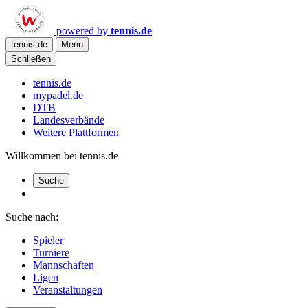
powered by
tennis.de
tennis.de
Menu
Schließen
tennis.de
mypadel.de
DTB
Landesverbände
Weitere Plattformen
Willkommen bei tennis.de
Suche
Suche nach:
Spieler
Turniere
Mannschaften
Ligen
Veranstaltungen