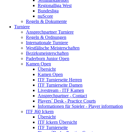
Seminarkalender
Regionalliga West
Bundesliga
nuScore
Regeln & Dokumente
Turniere
Ansprechpartner Turniere
Regeln & Ordnungen
Internationale Turniere
Westfälische Meisterschaften
Bezirksmeisterschaften
Paderborn Junior Open
Kamen Open
Übersicht
Kamen Open
ITF Turnierseite Herren
ITF Turnierseite Damen
Livestream - ITF Kamen
Ansprechpartner - Contact
Players´ Desk - Practice Courts
Informationen für Spieler - Player information
ITF J60 Ickern
Übersicht
ITF Ickern Übersicht
ITF Turnierseite