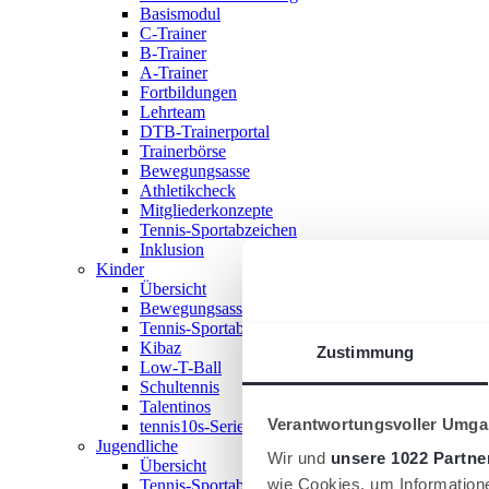
Basismodul
C-Trainer
B-Trainer
A-Trainer
Fortbildungen
Lehrteam
DTB-Trainerportal
Trainerbörse
Bewegungsasse
Athletikcheck
Mitgliederkonzepte
Tennis-Sportabzeichen
Inklusion
Kinder
Übersicht
Bewegungsasse
Tennis-Sportabzeichen
Kibaz
Zustimmung
Low-T-Ball
Schultennis
Talentinos
Verantwortungsvoller Umgan
tennis10s-Serie
Jugendliche
Wir und
unsere 1022 Partne
Übersicht
wie Cookies, um Information
Tennis-Sportabzeichen