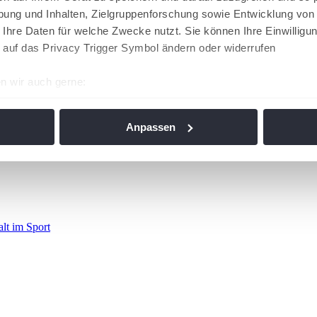
ung und Inhalten, Zielgruppenforschung sowie Entwicklung von
 Ihre Daten für welche Zwecke nutzt. Sie können Ihre Einwilligun
 auf das Privacy Trigger Symbol ändern oder widerrufen
n wir auch gerne:
re geografische Lage erfassen, welche bis auf einige Meter gen
es Scannen nach bestimmten Merkmalen (Fingerprinting) identifi
Anpassen
ie Ihre persönlichen Daten verarbeitet werden, und legen Sie I
nhalte und Anzeigen zu personalisieren, Funktionen für soziale
Website zu analysieren. Außerdem geben wir Informationen zu I
r soziale Medien, Werbung und Analysen weiter. Unsere Partner
alt im Sport
 Daten zusammen, die Sie ihnen bereitgestellt haben oder die s
n. Die
Cookie-Einstellungen
können jederzeit über den Link im