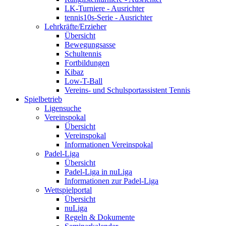
LK-Turniere - Ausrichter
tennis10s-Serie - Ausrichter
Lehrkräfte/Erzieher
Übersicht
Bewegungsasse
Schultennis
Fortbildungen
Kibaz
Low-T-Ball
Vereins- und Schulsportassistent Tennis
Spielbetrieb
Ligensuche
Vereinspokal
Übersicht
Vereinspokal
Informationen Vereinspokal
Padel-Liga
Übersicht
Padel-Liga in nuLiga
Informationen zur Padel-Liga
Wettspielportal
Übersicht
nuLiga
Regeln & Dokumente