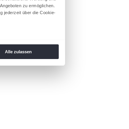
 Angeboten zu ermöglichen.
g jederzeit über die Cookie-
au sein können
zieren
Alle zulassen
hre Präferenzen im
Abschnitt
 Medien anbieten zu können
hrer Verwendung unserer
 führen diese Informationen
ie im Rahmen Ihrer Nutzung
 Footer aufgerufen und