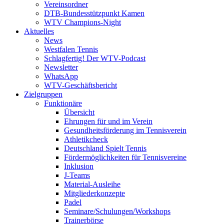
Vereinsordner
DTB-Bundesstützpunkt Kamen
WTV Champions-Night
Aktuelles
News
Westfalen Tennis
Schlagfertig! Der WTV-Podcast
Newsletter
WhatsApp
WTV-Geschäftsbericht
Zielgruppen
Funktionäre
Übersicht
Ehrungen für und im Verein
Gesundheitsförderung im Tennisverein
Athletikcheck
Deutschland Spielt Tennis
Fördermöglichkeiten für Tennisvereine
Inklusion
J-Teams
Material-Ausleihe
Mitgliederkonzepte
Padel
Seminare/Schulungen/Workshops
Trainerbörse