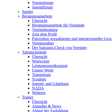
Vereinsforum
Jugendforum
Spieler
Beratungsangebote
Übersicht
Beratungsangebote für Vorstände
Vereinsberatung
Zeig dein Profil
Prävention sexualisierter und interpersoneller Gew
Vereinsordner
Der Satzungs-Check von Vereinity
Talentschmiede
Übersicht
Wegweiser
Leistungssportkonzept
Unsere Werte
Trainerteam
Scouting
Jugend- und Gästehaus
NADA
Weiteres
Trainer
Übersicht
Aktuelles & News
Ablauf der Ausbildung