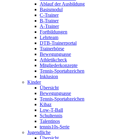
Ablauf der Ausbildung
Basismodul
C-Trainer
B-Trainer
A-Trainer
Fortbildungen
Lehrteam
DTB-Trainerportal
Trainerbörse
Bewegungsasse
Athletikcheck
Mitgliederkonzepte
Tennis-Sportabzeichen
Inklusion
Kinder
Übersicht
Bewegungsasse
Tennis-Sportabzeichen
Kibaz
Low-T-Ball
Schultennis
Talentinos
tennis10s-Serie
Jugendliche
Übersicht