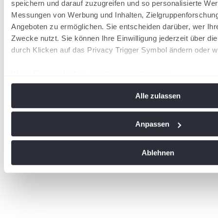
speichern und darauf zuzugreifen und so personalisierte Wer
Messungen von Werbung und Inhalten, Zielgruppenforschun
Angeboten zu ermöglichen. Sie entscheiden darüber, wer Ihr
Zwecke nutzt. Sie können Ihre Einwilligung jederzeit über di
durch Klicken auf das Privacy Trigger Symbol ändern oder w
Wenn Sie es erlauben, würden wir auch gerne:
Informationen über Ihre geografische Lage erfassen, 
Alle zulassen
Meter genau sein können
Ihr Gerät durch aktives Scannen nach bestimmten Me
identifizieren
Anpassen
Erfahren Sie mehr darüber, wie Ihre persönlichen Daten vera
Sie Ihre Präferenzen im
Abschnitt Einzelheiten
fest.
Ablehnen
wird in einer neuen Registerkarte geöffnet
Wir verwenden Cookies, um Inhalte und Anzeigen zu personal
soziale Medien anbieten zu können und die Zugriffe auf uns
analysieren. Außerdem geben wir Informationen zu Ihrer Ve
an unsere Partner für soziale Medien, Werbung und Analysen
führen diese Informationen möglicherweise mit weiteren Da