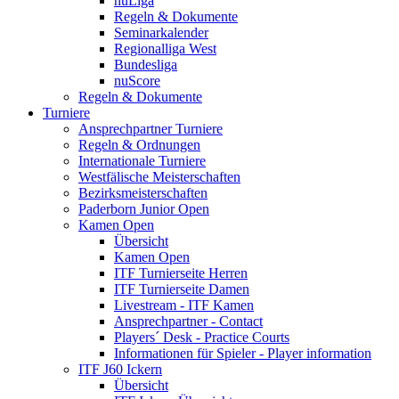
nuLiga
Regeln & Dokumente
Seminarkalender
Regionalliga West
Bundesliga
nuScore
Regeln & Dokumente
Turniere
Ansprechpartner Turniere
Regeln & Ordnungen
Internationale Turniere
Westfälische Meisterschaften
Bezirksmeisterschaften
Paderborn Junior Open
Kamen Open
Übersicht
Kamen Open
ITF Turnierseite Herren
ITF Turnierseite Damen
Livestream - ITF Kamen
Ansprechpartner - Contact
Players´ Desk - Practice Courts
Informationen für Spieler - Player information
ITF J60 Ickern
Übersicht