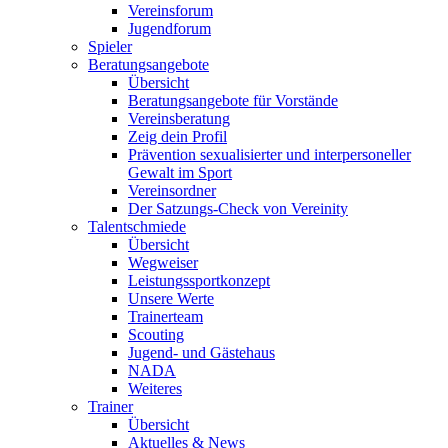
Vereinsforum
Jugendforum
Spieler
Beratungsangebote
Übersicht
Beratungsangebote für Vorstände
Vereinsberatung
Zeig dein Profil
Prävention sexualisierter und interpersoneller
Gewalt im Sport
Vereinsordner
Der Satzungs-Check von Vereinity
Talentschmiede
Übersicht
Wegweiser
Leistungssportkonzept
Unsere Werte
Trainerteam
Scouting
Jugend- und Gästehaus
NADA
Weiteres
Trainer
Übersicht
Aktuelles & News