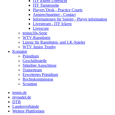
ITF Ickern Übersicht
ITF Turnierseite
Players´Desk - Practice Courts
Ansprechpartner - Contact
Informationen für Spieler - Player information
Livestream - ITF Ickern
Livescore
tennis10s-Serie
WTV-Ranglisten
Lizenz für Ranglisten- und LK-Spieler
WTV Junior Trophy
Kontakte
Präsidium
Geschäftsstelle
Ständige Ausschüsse
Trainerteam
Erweitertes Präsidium
Rechtskommission
Scouting
tennis.de
mypadel.de
DTB
Landesverbände
Weitere Plattformen