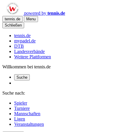
powered by
tennis.de
tennis.de
Menu
Schließen
tennis.de
mypadel.de
DTB
Landesverbände
Weitere Plattformen
Willkommen bei tennis.de
Suche
Suche nach:
Spieler
Turniere
Mannschaften
Ligen
Veranstaltungen