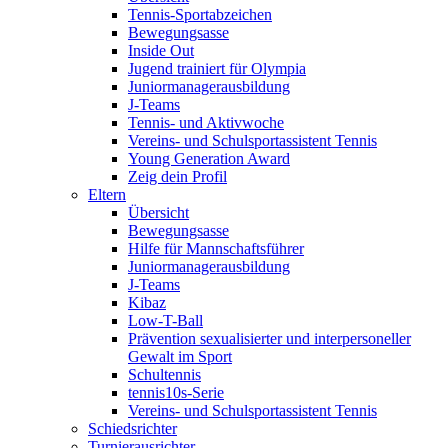
Tennis-Sportabzeichen
Bewegungsasse
Inside Out
Jugend trainiert für Olympia
Juniormanagerausbildung
J-Teams
Tennis- und Aktivwoche
Vereins- und Schulsportassistent Tennis
Young Generation Award
Zeig dein Profil
Eltern
Übersicht
Bewegungsasse
Hilfe für Mannschaftsführer
Juniormanagerausbildung
J-Teams
Kibaz
Low-T-Ball
Prävention sexualisierter und interpersoneller
Gewalt im Sport
Schultennis
tennis10s-Serie
Vereins- und Schulsportassistent Tennis
Schiedsrichter
Turnierausrichter