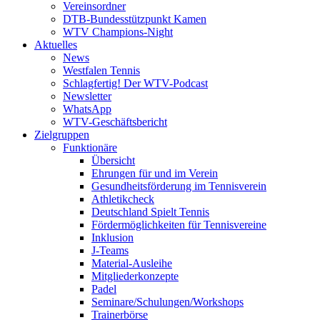
Vereinsordner
DTB-Bundesstützpunkt Kamen
WTV Champions-Night
Aktuelles
News
Westfalen Tennis
Schlagfertig! Der WTV-Podcast
Newsletter
WhatsApp
WTV-Geschäftsbericht
Zielgruppen
Funktionäre
Übersicht
Ehrungen für und im Verein
Gesundheitsförderung im Tennisverein
Athletikcheck
Deutschland Spielt Tennis
Fördermöglichkeiten für Tennisvereine
Inklusion
J-Teams
Material-Ausleihe
Mitgliederkonzepte
Padel
Seminare/Schulungen/Workshops
Trainerbörse