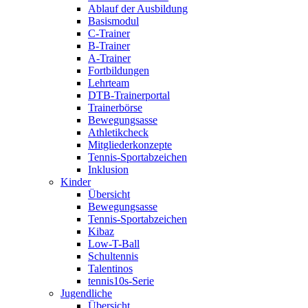
Ablauf der Ausbildung
Basismodul
C-Trainer
B-Trainer
A-Trainer
Fortbildungen
Lehrteam
DTB-Trainerportal
Trainerbörse
Bewegungsasse
Athletikcheck
Mitgliederkonzepte
Tennis-Sportabzeichen
Inklusion
Kinder
Übersicht
Bewegungsasse
Tennis-Sportabzeichen
Kibaz
Low-T-Ball
Schultennis
Talentinos
tennis10s-Serie
Jugendliche
Übersicht