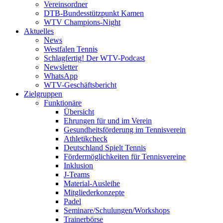
Vereinsordner
DTB-Bundesstützpunkt Kamen
WTV Champions-Night
Aktuelles
News
Westfalen Tennis
Schlagfertig! Der WTV-Podcast
Newsletter
WhatsApp
WTV-Geschäftsbericht
Zielgruppen
Funktionäre
Übersicht
Ehrungen für und im Verein
Gesundheitsförderung im Tennisverein
Athletikcheck
Deutschland Spielt Tennis
Fördermöglichkeiten für Tennisvereine
Inklusion
J-Teams
Material-Ausleihe
Mitgliederkonzepte
Padel
Seminare/Schulungen/Workshops
Trainerbörse