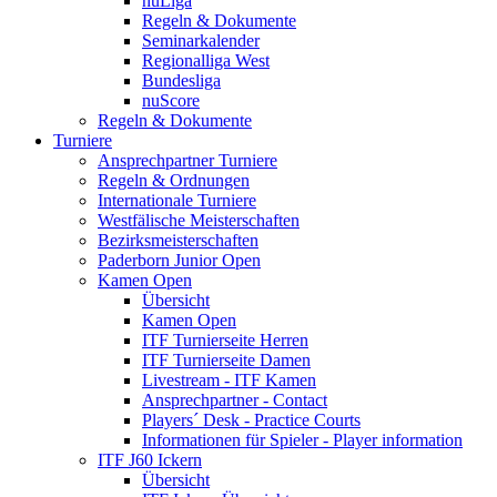
nuLiga
Regeln & Dokumente
Seminarkalender
Regionalliga West
Bundesliga
nuScore
Regeln & Dokumente
Turniere
Ansprechpartner Turniere
Regeln & Ordnungen
Internationale Turniere
Westfälische Meisterschaften
Bezirksmeisterschaften
Paderborn Junior Open
Kamen Open
Übersicht
Kamen Open
ITF Turnierseite Herren
ITF Turnierseite Damen
Livestream - ITF Kamen
Ansprechpartner - Contact
Players´ Desk - Practice Courts
Informationen für Spieler - Player information
ITF J60 Ickern
Übersicht