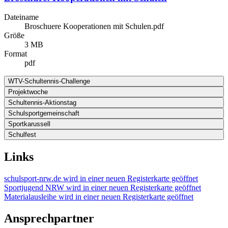
Dateiname
Broschuere Kooperationen mit Schulen.pdf
Größe
3 MB
Format
pdf
WTV-Schultennis-Challenge
Projektwoche
Schultennis-Aktionstag
Schulsportgemeinschaft
Sportkarussell
Schulfest
Links
schulsport-nrw.de
wird in einer neuen Registerkarte geöffnet
Sportjugend NRW
wird in einer neuen Registerkarte geöffnet
Materialausleihe
wird in einer neuen Registerkarte geöffnet
Ansprechpartner