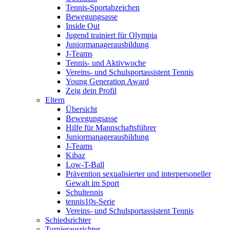
Tennis-Sportabzeichen
Bewegungsasse
Inside Out
Jugend trainiert für Olympia
Juniormanagerausbildung
J-Teams
Tennis- und Aktivwoche
Vereins- und Schulsportassistent Tennis
Young Generation Award
Zeig dein Profil
Eltern
Übersicht
Bewegungsasse
Hilfe für Mannschaftsführer
Juniormanagerausbildung
J-Teams
Kibaz
Low-T-Ball
Prävention sexualisierter und interpersoneller
Gewalt im Sport
Schultennis
tennis10s-Serie
Vereins- und Schulsportassistent Tennis
Schiedsrichter
Turnierausrichter