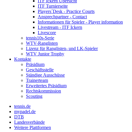
ITF Ickern Übersicht
ITF Turnierseite
Players´Desk - Practice Courts
Ansprechpartner - Contact
Informationen für Spieler - Player information
Livestream - ITF Ickern
Livescore
tennis10s-Serie
WTV-Ranglisten
Lizenz für Ranglisten- und LK-Spieler
WTV Junior Trophy
Kontakte
Präsidium
Geschäftsstelle
Ständige Ausschüsse
Trainerteam
Erweitertes Präsidium
Rechtskommission
Scouting
tennis.de
mypadel.de
DTB
Landesverbände
Weitere Plattformen