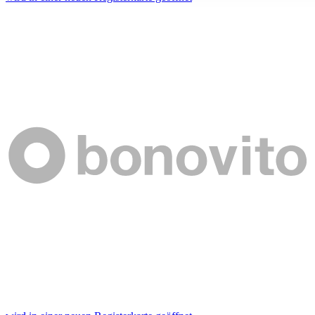
ihnen bereitgestellt haben oder die sie im Rahmen Ihrer Nut
gesammelt haben. Die
Cookie-Einstellungen
können jederze
Footer aufgerufen und angepasst werden.