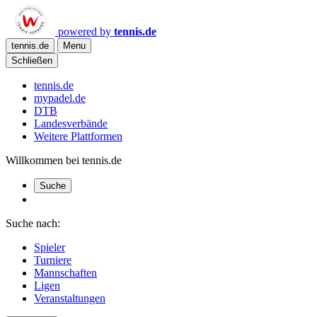
powered by
tennis.de
tennis.de
Menu
Schließen
tennis.de
mypadel.de
DTB
Landesverbände
Weitere Plattformen
Willkommen bei tennis.de
Suche
Suche nach:
Spieler
Turniere
Mannschaften
Ligen
Veranstaltungen