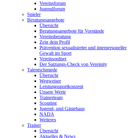
Vereinsforum
Jugendforum
Spieler
Beratungsangebote
Übersicht
Beratungsangebote für Vorstände
Vereinsberatung
Zeig dein Profil
Prävention sexualisierter und interpersoneller
Gewalt im Sport
Vereinsordner
Der Satzungs-Check von Vereinity
Talentschmiede
Übersicht
Wegweiser
Leistungssportkonzept
Unsere Werte
Trainerteam
Scouting
Jugend- und Gästehaus
NADA
Weiteres
Trainer
Übersicht
Aktuelles & News