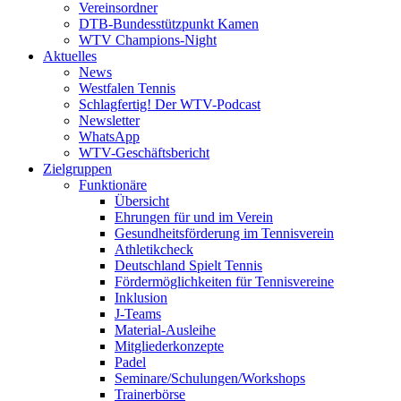
Vereinsordner
DTB-Bundesstützpunkt Kamen
WTV Champions-Night
Aktuelles
News
Westfalen Tennis
Schlagfertig! Der WTV-Podcast
Newsletter
WhatsApp
WTV-Geschäftsbericht
Zielgruppen
Funktionäre
Übersicht
Ehrungen für und im Verein
Gesundheitsförderung im Tennisverein
Athletikcheck
Deutschland Spielt Tennis
Fördermöglichkeiten für Tennisvereine
Inklusion
J-Teams
Material-Ausleihe
Mitgliederkonzepte
Padel
Seminare/Schulungen/Workshops
Trainerbörse