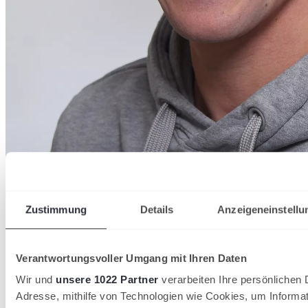
Florian
Schlücker
Koordinator (Dezentrale Talentförderung)
0162-9343670
fschluecker@wtv.de
Zustimmung
Details
Anzeigeneinstellu
Partner des Westfälischen Tennis-
Verbandes
Verantwortungsvoller Umgang mit Ihren Daten
Wir und
unsere 1022 Partner
verarbeiten Ihre persönlichen D
Adresse, mithilfe von Technologien wie Cookies, um Informa