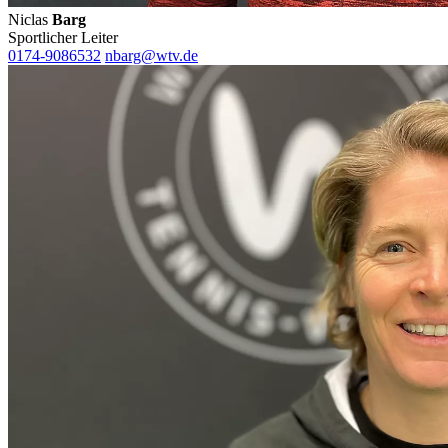
Niclas
Barg
Sportlicher Leiter
0174-9086532
nbarg@wtv.de