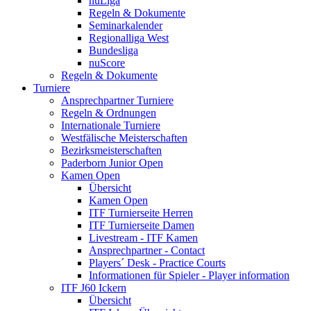
nuLiga
Regeln & Dokumente
Seminarkalender
Regionalliga West
Bundesliga
nuScore
Regeln & Dokumente
Turniere
Ansprechpartner Turniere
Regeln & Ordnungen
Internationale Turniere
Westfälische Meisterschaften
Bezirksmeisterschaften
Paderborn Junior Open
Kamen Open
Übersicht
Kamen Open
ITF Turnierseite Herren
ITF Turnierseite Damen
Livestream - ITF Kamen
Ansprechpartner - Contact
Players´ Desk - Practice Courts
Informationen für Spieler - Player information
ITF J60 Ickern
Übersicht