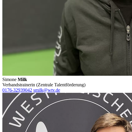
Simone
Milk
Verbandstrainerin (Zentrale Talentförderung)
0176-32939042
smilk@wtv.de