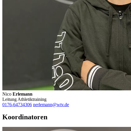
Nico
Erlemann
Leitung Athletiktraining
0176-64734306
nerlemann@wtv.de
Koordinatoren