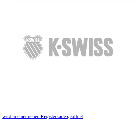
ihnen bereitgestellt haben oder die sie im Rahmen Ihrer Nut
gesammelt haben. Die
Cookie-Einstellungen
können jederze
Footer aufgerufen und angepasst werden.
wird in einer neuen Registerkarte geöffnet