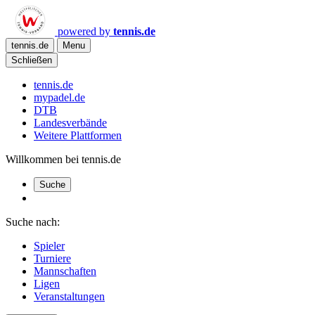
powered by
tennis.de
tennis.de
Menu
Schließen
tennis.de
mypadel.de
DTB
Landesverbände
Weitere Plattformen
Willkommen bei tennis.de
Suche
Suche nach:
Spieler
Turniere
Mannschaften
Ligen
Veranstaltungen