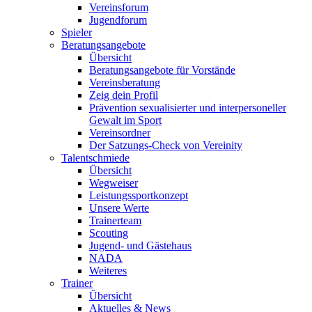
Vereinsforum
Jugendforum
Spieler
Beratungsangebote
Übersicht
Beratungsangebote für Vorstände
Vereinsberatung
Zeig dein Profil
Prävention sexualisierter und interpersoneller
Gewalt im Sport
Vereinsordner
Der Satzungs-Check von Vereinity
Talentschmiede
Übersicht
Wegweiser
Leistungssportkonzept
Unsere Werte
Trainerteam
Scouting
Jugend- und Gästehaus
NADA
Weiteres
Trainer
Übersicht
Aktuelles & News