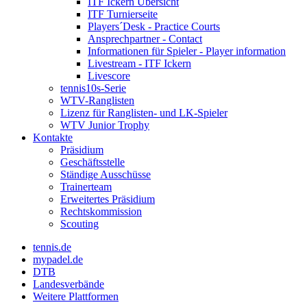
ITF Ickern Übersicht
ITF Turnierseite
Players´Desk - Practice Courts
Ansprechpartner - Contact
Informationen für Spieler - Player information
Livestream - ITF Ickern
Livescore
tennis10s-Serie
WTV-Ranglisten
Lizenz für Ranglisten- und LK-Spieler
WTV Junior Trophy
Kontakte
Präsidium
Geschäftsstelle
Ständige Ausschüsse
Trainerteam
Erweitertes Präsidium
Rechtskommission
Scouting
tennis.de
mypadel.de
DTB
Landesverbände
Weitere Plattformen