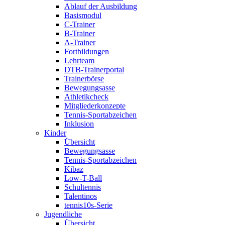
Ablauf der Ausbildung
Basismodul
C-Trainer
B-Trainer
A-Trainer
Fortbildungen
Lehrteam
DTB-Trainerportal
Trainerbörse
Bewegungsasse
Athletikcheck
Mitgliederkonzepte
Tennis-Sportabzeichen
Inklusion
Kinder
Übersicht
Bewegungsasse
Tennis-Sportabzeichen
Kibaz
Low-T-Ball
Schultennis
Talentinos
tennis10s-Serie
Jugendliche
Übersicht