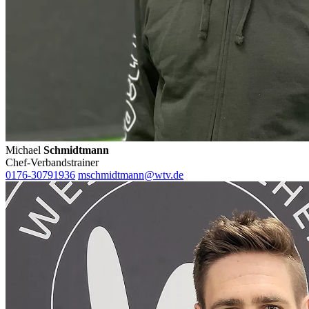
Michael
Schmidtmann
Chef-Verbandstrainer
0176-30791936
mschmidtmann@wtv.de