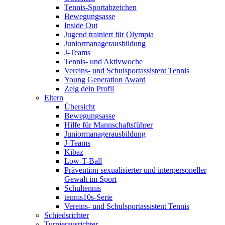
Tennis-Sportabzeichen
Bewegungsasse
Inside Out
Jugend trainiert für Olympia
Juniormanagerausbildung
J-Teams
Tennis- und Aktivwoche
Vereins- und Schulsportassistent Tennis
Young Generation Award
Zeig dein Profil
Eltern
Übersicht
Bewegungsasse
Hilfe für Mannschaftsführer
Juniormanagerausbildung
J-Teams
Kibaz
Low-T-Ball
Prävention sexualisierter und interpersoneller
Gewalt im Sport
Schultennis
tennis10s-Serie
Vereins- und Schulsportassistent Tennis
Schiedsrichter
Turnierausrichter