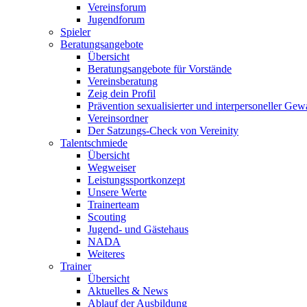
Vereinsforum
Jugendforum
Spieler
Beratungsangebote
Übersicht
Beratungsangebote für Vorstände
Vereinsberatung
Zeig dein Profil
Prävention sexualisierter und interpersoneller Gew
Vereinsordner
Der Satzungs-Check von Vereinity
Talentschmiede
Übersicht
Wegweiser
Leistungssportkonzept
Unsere Werte
Trainerteam
Scouting
Jugend- und Gästehaus
NADA
Weiteres
Trainer
Übersicht
Aktuelles & News
Ablauf der Ausbildung