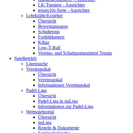
LK-Turniere - Ausrichter
tennis10s-Serie - Ausrichter
Lehrkräfte/Erzieher
Übersicht
Bewegungsasse
Schultennis
Fortbildungen
Kibaz
Low-T-Ball
Vereins- und Schulsportassistent Tennis
Spielbetrieb
Ligensuche
Vereinspokal
Übersicht
Vereinspokal
Informationen Vereinspokal
Padel-Liga
Übersicht
Padel-Liga in nuLiga
Informationen zur Padel-Liga
Wettspielportal
Übersicht
nuLiga
Regeln & Dokumente