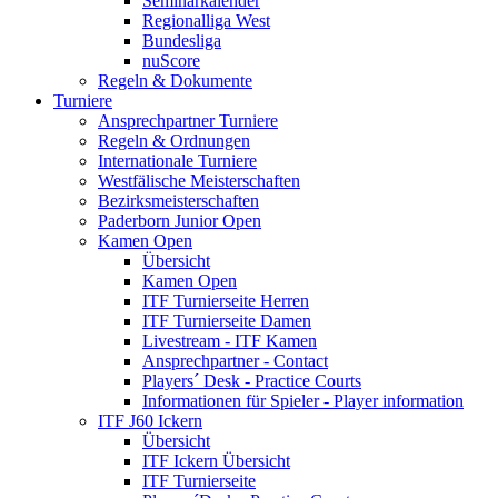
Seminarkalender
Regionalliga West
Bundesliga
nuScore
Regeln & Dokumente
Turniere
Ansprechpartner Turniere
Regeln & Ordnungen
Internationale Turniere
Westfälische Meisterschaften
Bezirksmeisterschaften
Paderborn Junior Open
Kamen Open
Übersicht
Kamen Open
ITF Turnierseite Herren
ITF Turnierseite Damen
Livestream - ITF Kamen
Ansprechpartner - Contact
Players´ Desk - Practice Courts
Informationen für Spieler - Player information
ITF J60 Ickern
Übersicht
ITF Ickern Übersicht
ITF Turnierseite