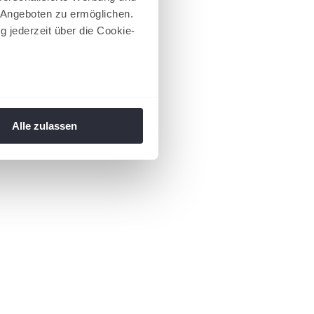
 Angeboten zu ermöglichen.
g jederzeit über die Cookie-
au sein können
zieren
Alle zulassen
hre Präferenzen im
Abschnitt
 Medien anbieten zu können
hrer Verwendung unserer
 führen diese Informationen
ie im Rahmen Ihrer Nutzung
 Footer aufgerufen und