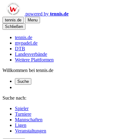
powered by
tennis.de
tennis.de
Menu
Schließen
tennis.de
mypadel.de
DTB
Landesverbände
Weitere Plattformen
Willkommen bei tennis.de
Suche
Suche nach:
Spieler
Turniere
Mannschaften
Ligen
Veranstaltungen