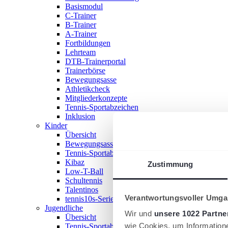
Basismodul
C-Trainer
B-Trainer
A-Trainer
Fortbildungen
Lehrteam
DTB-Trainerportal
Trainerbörse
Bewegungsasse
Athletikcheck
Mitgliederkonzepte
Tennis-Sportabzeichen
Inklusion
Kinder
Übersicht
Bewegungsasse
Tennis-Sportabzeichen
Kibaz
Zustimmung
Low-T-Ball
Schultennis
Talentinos
Verantwortungsvoller Umgan
tennis10s-Serie
Jugendliche
Wir und
unsere 1022 Partne
Übersicht
wie Cookies, um Information
Tennis-Sportabzeichen