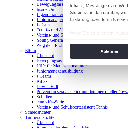
Bewegungsasse
Inhalte, Messungen von Werb
Inside Out
Sie entscheiden darüber, wer
Jugend trainiert für Olympia
Erklärung oder durch Klicken
Juniormanagerausbildung
J-Teams
Tennis- und Aktivwoche
Wenn Sie es erlauben, würde
Vereins- und Schulsportassistent Tennis
Young Generation Award
Informationen über Ih
Zeig dein Profil
Ihr Gerät durch aktiv
Eltern
Ablehnen
Übersicht
Erfahren Sie mehr darüber, w
Bewegungsasse
Einzelheiten
fest.
Hilfe für Mannschaftsführer
Juniormanagerausbildung
J-Teams
Wir verwenden Cookies, um I
Kibaz
und die Zugriffe auf unsere 
Low-T-Ball
Website an unsere Partner fü
Prävention sexualisierter und interpersoneller Gew
Schultennis
möglicherweise mit weiteren
tennis10s-Serie
der Dienste gesammelt habe
Vereins- und Schulsportassistent Tennis
angepasst werden.
Schiedsrichter
Turnierausrichter
Übersicht
Ranglistenturniere - Ausrichter