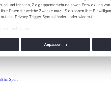
ung und Inhalten, Zielgruppenforschung sowie Entwicklung von
 Ihre Daten für welche Zwecke nutzt. Sie können Ihre Einwilligun
 auf das Privacy Trigger Symbol ändern oder widerrufen
n wir auch gerne:
re geografische Lage erfassen, welche bis auf einige Meter gen
es Scannen nach bestimmten Merkmalen (Fingerprinting) identifi
Anpassen
ie Ihre persönlichen Daten verarbeitet werden, und legen Sie I
nhalte und Anzeigen zu personalisieren, Funktionen für soziale
Website zu analysieren. Außerdem geben wir Informationen zu I
r soziale Medien, Werbung und Analysen weiter. Unsere Partner
alt im Sport
 Daten zusammen, die Sie ihnen bereitgestellt haben oder die s
n. Die
Cookie-Einstellungen
können jederzeit über den Link im