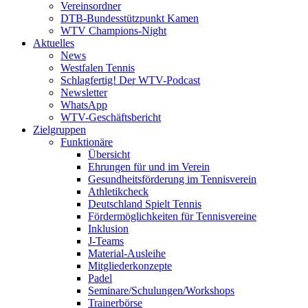
Vereinsordner
DTB-Bundesstützpunkt Kamen
WTV Champions-Night
Aktuelles
News
Westfalen Tennis
Schlagfertig! Der WTV-Podcast
Newsletter
WhatsApp
WTV-Geschäftsbericht
Zielgruppen
Funktionäre
Übersicht
Ehrungen für und im Verein
Gesundheitsförderung im Tennisverein
Athletikcheck
Deutschland Spielt Tennis
Fördermöglichkeiten für Tennisvereine
Inklusion
J-Teams
Material-Ausleihe
Mitgliederkonzepte
Padel
Seminare/Schulungen/Workshops
Trainerbörse