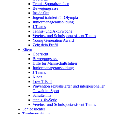
Tennis-Sportabzeichen
Bewegungsasse
Inside Out
Jugend trainiert für Olympia
Juniormanagerausbildung
J-Teams
Tennis- und Aktivwoche
Vereins- und Schulsportassistent Tennis
Young Generation Award
Zeig dein Profil
Eltern
Übersicht
Bewegungsasse
Hilfe für Mannschaftsführer
Juniormanagerausbildung
J-Teams
Kibaz
Low-T-Ball
Prävention sexualisierter und interpersoneller
Gewalt im Sport
Schultennis
tennis10s-Serie
Vereins- und Schulsportassistent Tennis
Schiedsrichter
Turnierausrichter