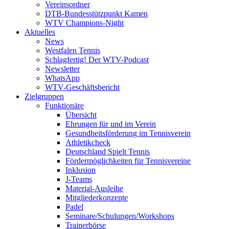
Vereinsordner
DTB-Bundesstützpunkt Kamen
WTV Champions-Night
Aktuelles
News
Westfalen Tennis
Schlagfertig! Der WTV-Podcast
Newsletter
WhatsApp
WTV-Geschäftsbericht
Zielgruppen
Funktionäre
Übersicht
Ehrungen für und im Verein
Gesundheitsförderung im Tennisverein
Athletikcheck
Deutschland Spielt Tennis
Fördermöglichkeiten für Tennisvereine
Inklusion
J-Teams
Material-Ausleihe
Mitgliederkonzepte
Padel
Seminare/Schulungen/Workshops
Trainerbörse