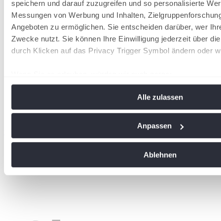
speichern und darauf zuzugreifen und so personalisierte Wer
Messungen von Werbung und Inhalten, Zielgruppenforschun
Angeboten zu ermöglichen. Sie entscheiden darüber, wer Ihr
Zwecke nutzt. Sie können Ihre Einwilligung jederzeit über di
durch Klicken auf das Privacy Trigger Symbol ändern oder w
Wenn Sie es erlauben, würden wir auch gerne:
Informationen über Ihre geografische Lage erfassen, 
Alle zulassen
Meter genau sein können
Ihr Gerät durch aktives Scannen nach bestimmten Me
identifizieren
Anpassen
wird in einer neuen Registerkarte geöffnet
Erfahren Sie mehr darüber, wie Ihre persönlichen Daten vera
Sie Ihre Präferenzen im
Abschnitt Einzelheiten
fest.
Ablehnen
Wir verwenden Cookies, um Inhalte und Anzeigen zu personal
soziale Medien anbieten zu können und die Zugriffe auf uns
analysieren. Außerdem geben wir Informationen zu Ihrer Ve
an unsere Partner für soziale Medien, Werbung und Analysen
führen diese Informationen möglicherweise mit weiteren Da