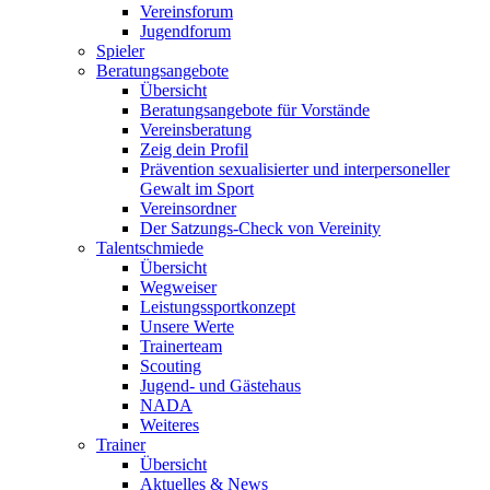
Vereinsforum
Jugendforum
Spieler
Beratungsangebote
Übersicht
Beratungsangebote für Vorstände
Vereinsberatung
Zeig dein Profil
Prävention sexualisierter und interpersoneller
Gewalt im Sport
Vereinsordner
Der Satzungs-Check von Vereinity
Talentschmiede
Übersicht
Wegweiser
Leistungssportkonzept
Unsere Werte
Trainerteam
Scouting
Jugend- und Gästehaus
NADA
Weiteres
Trainer
Übersicht
Aktuelles & News