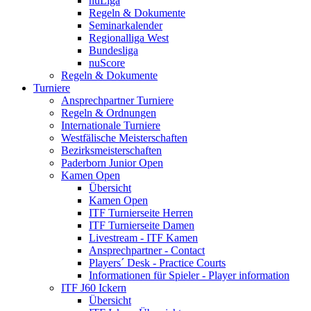
nuLiga
Regeln & Dokumente
Seminarkalender
Regionalliga West
Bundesliga
nuScore
Regeln & Dokumente
Turniere
Ansprechpartner Turniere
Regeln & Ordnungen
Internationale Turniere
Westfälische Meisterschaften
Bezirksmeisterschaften
Paderborn Junior Open
Kamen Open
Übersicht
Kamen Open
ITF Turnierseite Herren
ITF Turnierseite Damen
Livestream - ITF Kamen
Ansprechpartner - Contact
Players´ Desk - Practice Courts
Informationen für Spieler - Player information
ITF J60 Ickern
Übersicht