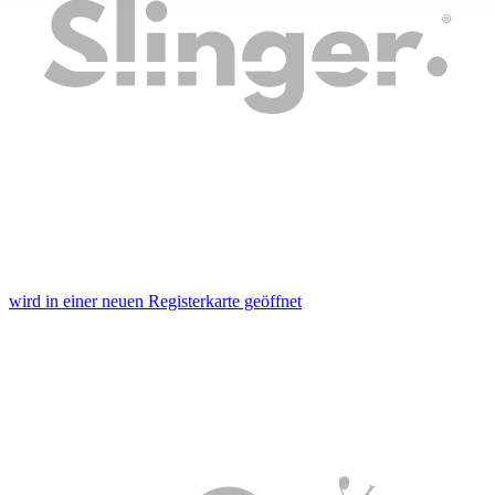
ihnen bereitgestellt haben oder die sie im Rahmen Ihrer Nut
gesammelt haben. Die
Cookie-Einstellungen
können jederze
Footer aufgerufen und angepasst werden.
wird in einer neuen Registerkarte geöffnet