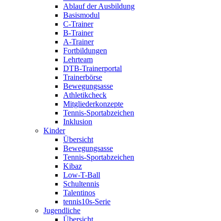
Ablauf der Ausbildung
Basismodul
C-Trainer
B-Trainer
A-Trainer
Fortbildungen
Lehrteam
DTB-Trainerportal
Trainerbörse
Bewegungsasse
Athletikcheck
Mitgliederkonzepte
Tennis-Sportabzeichen
Inklusion
Kinder
Übersicht
Bewegungsasse
Tennis-Sportabzeichen
Kibaz
Low-T-Ball
Schultennis
Talentinos
tennis10s-Serie
Jugendliche
Übersicht