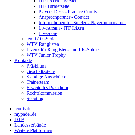
ITF Ickern Übersicht
ITF Turnierseite
Players´Desk - Practice Courts
Ansprechpartner - Contact
Informationen für Spieler - Player information
Livestream - ITF Ickern
Livescore
tennis10s-Serie
WTV-Ranglisten
Lizenz für Ranglisten- und LK-Spieler
WTV Junior Trophy
Kontakte
Präsidium
Geschäftsstelle
Ständige Ausschüsse
Trainerteam
Erweitertes Präsidium
Rechtskommission
Scouting
tennis.de
mypadel.de
DTB
Landesverbände
Weitere Plattformen