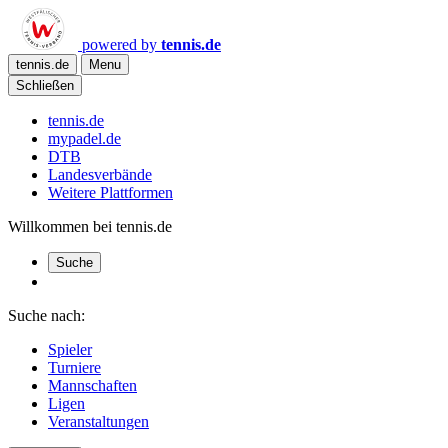
powered by
tennis.de
tennis.de
Menu
Schließen
tennis.de
mypadel.de
DTB
Landesverbände
Weitere Plattformen
Willkommen bei tennis.de
Suche
Suche nach:
Spieler
Turniere
Mannschaften
Ligen
Veranstaltungen