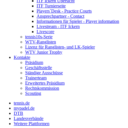
ITF Ickern Übersicht
ITF Turnierseite
Players´Desk - Practice Courts
Ansprechpartner - Contact
Informationen für Spieler - Player information
Livestream - ITF Ickern
Livescore
tennis10s-Serie
WTV-Ranglisten
Lizenz für Ranglisten- und LK-Spieler
WTV Junior Trophy
Kontakte
Präsidium
Geschäftsstelle
Ständige Ausschüsse
Trainerteam
Erweitertes Präsidium
Rechtskommission
Scouting
tennis.de
mypadel.de
DTB
Landesverbände
Weitere Plattformen