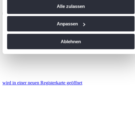
Alle zulassen
widerrufen
Wenn Sie es erlauben, würden wir auch gerne:
Anpassen
Informationen über Ihre geografische Lage erfassen,
welche bis auf einige Meter genau sein können
Ablehnen
Ihr Gerät durch aktives Scannen nach bestimmten
Merkmalen (Fingerprinting) identifizieren
Erfahren Sie mehr darüber, wie Ihre persönlichen Daten
verarbeitet werden, und legen Sie Ihre Präferenzen im
Abschnitt Einzelheiten
fest.
wird in einer neuen Registerkarte geöffnet
Wir verwenden Cookies, um Inhalte und Anzeigen zu
personalisieren, Funktionen für soziale Medien anbieten zu
können und die Zugriffe auf unsere Website zu analysieren.
Außerdem geben wir Informationen zu Ihrer Verwendung
unserer Website an unsere Partner für soziale Medien,
Werbung und Analysen weiter. Unsere Partner führen diese
Informationen möglicherweise mit weiteren Daten