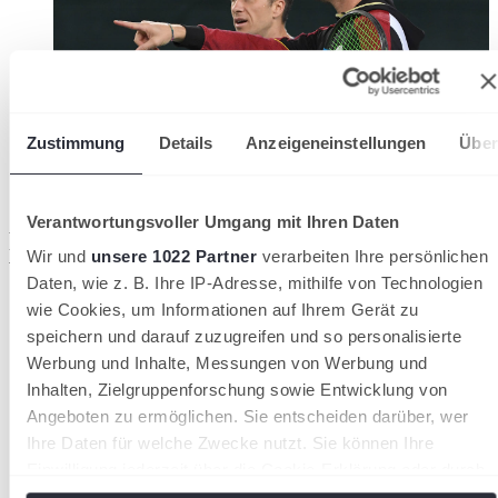
Zustimmung
Details
Anzeigeneinstellungen
Über
Verantwortungsvoller Umgang mit Ihren Daten
Partner des Westfälischen Tennis-
Wir und
unsere 1022 Partner
verarbeiten Ihre persönlichen
Verbandes
Daten, wie z. B. Ihre IP-Adresse, mithilfe von Technologien
wie Cookies, um Informationen auf Ihrem Gerät zu
speichern und darauf zuzugreifen und so personalisierte
Werbung und Inhalte, Messungen von Werbung und
Inhalten, Zielgruppenforschung sowie Entwicklung von
Angeboten zu ermöglichen. Sie entscheiden darüber, wer
Ihre Daten für welche Zwecke nutzt. Sie können Ihre
Einwilligung jederzeit über die Cookie-Erklärung oder durch
Klicken auf das Privacy Trigger Symbol ändern oder