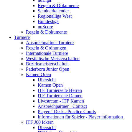
nuLiga
Regeln & Dokumente
Seminarkalender
Regionalliga West
Bundesliga
nuScore
Regeln & Dokumente
Turniere
Ansprechpartner Turniere
Regeln & Ordnungen
Internationale Turniere
Westfälische Meisterschaften
Bezirksmeisterschaften
Paderborn Junior Open
Kamen Open
Übersicht
Kamen Open
ITF Turnierseite Herren
ITF Turnierseite Damen
Livestream - ITF Kamen
Ansprechpartner - Contact
Players´ Desk - Practice Courts
Informationen für Spieler - Player information
ITF J60 Ickern
Übersicht