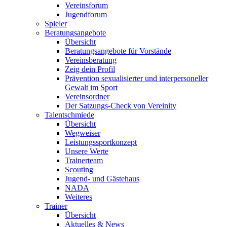
Vereinsforum
Jugendforum
Spieler
Beratungsangebote
Übersicht
Beratungsangebote für Vorstände
Vereinsberatung
Zeig dein Profil
Prävention sexualisierter und interpersoneller
Gewalt im Sport
Vereinsordner
Der Satzungs-Check von Vereinity
Talentschmiede
Übersicht
Wegweiser
Leistungssportkonzept
Unsere Werte
Trainerteam
Scouting
Jugend- und Gästehaus
NADA
Weiteres
Trainer
Übersicht
Aktuelles & News