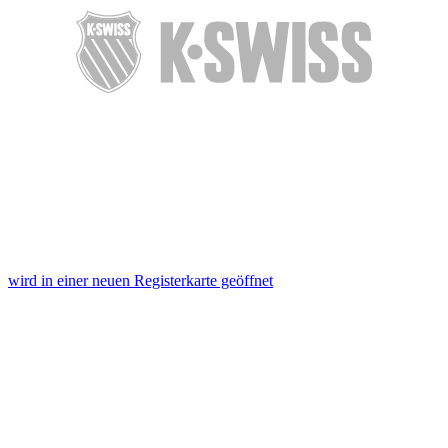
zusammen, die Sie ihnen bereitgestellt haben oder die sie
im Rahmen Ihrer Nutzung der Dienste gesammelt haben.
Die
Cookie-Einstellungen
können jederzeit über den Link
im Footer aufgerufen und angepasst werden.
wird in einer neuen Registerkarte geöffnet