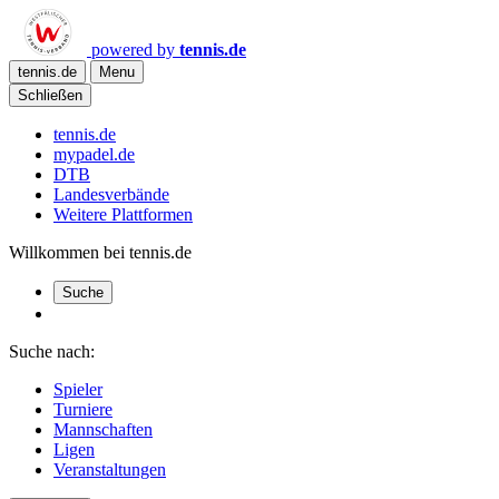
powered by
tennis.de
tennis.de
Menu
Schließen
tennis.de
mypadel.de
DTB
Landesverbände
Weitere Plattformen
Willkommen bei tennis.de
Suche
Suche nach:
Spieler
Turniere
Mannschaften
Ligen
Veranstaltungen