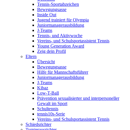
Tennis-Sportabzeichen
Bewegungsasse
Inside Out
Jugend trainiert für Olympia
Juniormanagerausbildung
J-Teams
Tennis- und Aktivwoche
Vereins- und Schulsportassistent Tennis
Young Generation Award
Zeig dein Profil
Eltern
Übersicht
Bewegungsasse
Hilfe für Mannschaftsführer
Juniormanagerausbildung
J-Teams
Kibaz
Low-T-Ball
Prävention sexualisierter und interpersoneller
Gewalt im Sport
Schultennis
tennis10s-Serie
Vereins- und Schulsportassistent Tennis
Schiedsrichter
Turnierausrichter