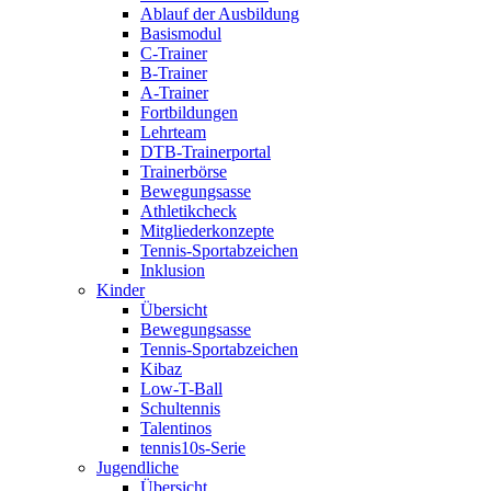
Ablauf der Ausbildung
Basismodul
C-Trainer
B-Trainer
A-Trainer
Fortbildungen
Lehrteam
DTB-Trainerportal
Trainerbörse
Bewegungsasse
Athletikcheck
Mitgliederkonzepte
Tennis-Sportabzeichen
Inklusion
Kinder
Übersicht
Bewegungsasse
Tennis-Sportabzeichen
Kibaz
Low-T-Ball
Schultennis
Talentinos
tennis10s-Serie
Jugendliche
Übersicht