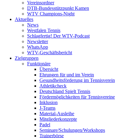
Vereinsordner
DTB-Bundesstützpunkt Kamen
WTV Champions-Night
Aktuelles
News
Westfalen Tennis
Schlagfertig! Der WTV-Podcast
Newsletter
WhatsApp
WTV-Geschäftsbericht
Zielgruppen
Funktionäre
Übersicht
Ehrungen für und im Verein
Gesundheitsförderung im Tennisverein
Athletikcheck
Deutschland Spielt Tennis
Fördermöglichkeiten für Tennisvereine
Inklusion
J-Teams
Material-Ausleihe
Mitgliederkonzepte
Padel
Seminare/Schulungen/Workshops
Trainerbörse