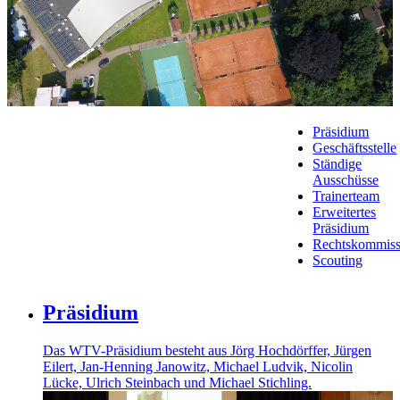
Präsidium
Geschäftsstelle
Ständige
Ausschüsse
Trainerteam
Erweitertes
Präsidium
Rechtskommiss
Scouting
Präsidium
Das WTV-Präsidium besteht aus Jörg Hochdörffer, Jürgen
Eilert, Jan-Henning Janowitz, Michael Ludvik, Nicolin
Lücke, Ulrich Steinbach und Michael Stichling.