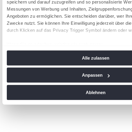
speichern und darauf zuzugreifen und so personalisierte Wer
Messungen von Werbung und Inhalten, Zielgruppenforschun
Angeboten zu ermöglichen. Sie entscheiden darüber, wer Ihr
wird in einer neuen Registerkarte geöffnet
Zwecke nutzt. Sie können Ihre Einwilligung jederzeit über di
durch Klicken auf das Privacy Trigger Symbol ändern oder w
Wenn Sie es erlauben, würden wir auch gerne:
Informationen über Ihre geografische Lage erfassen, 
Alle zulassen
Meter genau sein können
Ihr Gerät durch aktives Scannen nach bestimmten Me
identifizieren
Anpassen
Erfahren Sie mehr darüber, wie Ihre persönlichen Daten vera
Sie Ihre Präferenzen im
Abschnitt Einzelheiten
fest.
Ablehnen
Wir verwenden Cookies, um Inhalte und Anzeigen zu personal
soziale Medien anbieten zu können und die Zugriffe auf uns
analysieren. Außerdem geben wir Informationen zu Ihrer Ve
an unsere Partner für soziale Medien, Werbung und Analysen
führen diese Informationen möglicherweise mit weiteren Da