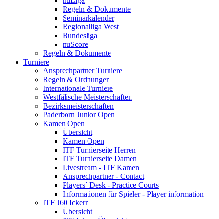
nuLiga
Regeln & Dokumente
Seminarkalender
Regionalliga West
Bundesliga
nuScore
Regeln & Dokumente
Turniere
Ansprechpartner Turniere
Regeln & Ordnungen
Internationale Turniere
Westfälische Meisterschaften
Bezirksmeisterschaften
Paderborn Junior Open
Kamen Open
Übersicht
Kamen Open
ITF Turnierseite Herren
ITF Turnierseite Damen
Livestream - ITF Kamen
Ansprechpartner - Contact
Players´ Desk - Practice Courts
Informationen für Spieler - Player information
ITF J60 Ickern
Übersicht