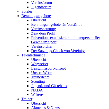
Vereinsforum
Jugendforum
Spieler
Beratungsangebote
Übersicht
Beratungsangebote für Vorstände
Vereinsberatung
Zeig dein Profil
Prävention sexualisierter und interpersoneller
Gewalt im Sport
Vereinsordner
Der Satzungs-Check von Vereinity
Talentschmiede
Übersicht
Wegweiser
Leistungssportkonzept
Unsere Werte
Trainerteam
Scouting
Jugend- und Gästehaus
NADA
Weiteres
Trainer
Übersicht
Aktuelles & News