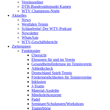
Vereinsordner
DTB-Bundesstützpunkt Kamen
WTV Champions-Night
Aktuelles
News
Westfalen Tennis
Schlagfertig! Der WTV-Podcast
Newsletter
WhatsApp
WTV-Geschäftsbericht
Zielgruppen
Funktionäre
Übersicht
Ehrungen für und im Verein
Gesundheitsförderung im Tennisverein
Athletikcheck
Deutschland Spielt Tennis
Fördermöglichkeiten für Tennisvereine
Inklusion
J-Teams
Material-Ausleihe
Mitgliederkonzepte
Padel
Seminare/Schulungen/Workshops
Trainerbörse