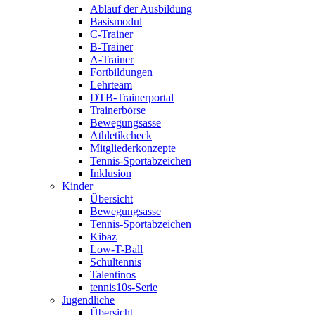
Ablauf der Ausbildung
Basismodul
C-Trainer
B-Trainer
A-Trainer
Fortbildungen
Lehrteam
DTB-Trainerportal
Trainerbörse
Bewegungsasse
Athletikcheck
Mitgliederkonzepte
Tennis-Sportabzeichen
Inklusion
Kinder
Übersicht
Bewegungsasse
Tennis-Sportabzeichen
Kibaz
Low-T-Ball
Schultennis
Talentinos
tennis10s-Serie
Jugendliche
Übersicht