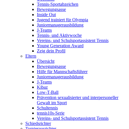
Tennis-Sportabzeichen
Bewegungsasse
Inside Out
Jugend trainiert für Olympia
Juniormanagerausbildung
J-Teams
Tennis- und Aktivwoche
Vereins- und Schulsportassistent Tennis
Young Generation Award
Zeig dein Profil
Eltern
Übersicht
Bewegungsasse
Hilfe für Mannschaftsführer
Juniormanagerausbildung
J-Teams
Kibaz
Low-T-Ball
Prävention sexualisierter und interpersoneller
Gewalt im Sport
Schultennis
tennis10s-Serie
Vereins- und Schulsportassistent Tennis
Schiedsrichter
Turnierausrichter