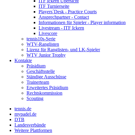
ITF Ickern Übersicht
ITF Turnierseite
Players´Desk - Practice Courts
Ansprechpartner - Contact
Informationen für Spieler - Player information
Livestream - ITF Ickern
Livescore
tennis10s-Serie
WTV-Ranglisten
Lizenz für Ranglisten- und LK-Spieler
WTV Junior Trophy
Kontakte
Präsidium
Geschäftsstelle
Ständige Ausschüsse
Trainerteam
Erweitertes Präsidium
Rechtskommission
Scouting
tennis.de
mypadel.de
DTB
Landesverbände
Weitere Plattformen