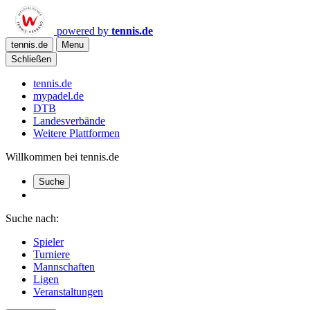
powered by
tennis.de
tennis.de
Menu
Schließen
tennis.de
mypadel.de
DTB
Landesverbände
Weitere Plattformen
Willkommen bei tennis.de
Suche
Suche nach:
Spieler
Turniere
Mannschaften
Ligen
Veranstaltungen