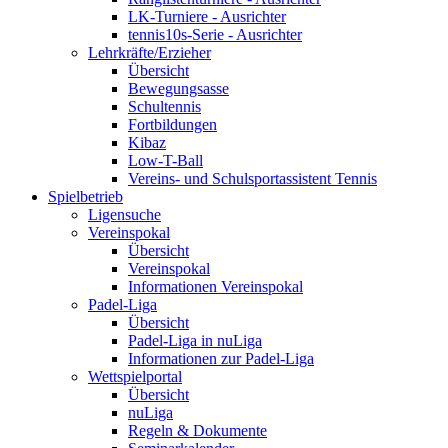
LK-Turniere - Ausrichter
tennis10s-Serie - Ausrichter
Lehrkräfte/Erzieher
Übersicht
Bewegungsasse
Schultennis
Fortbildungen
Kibaz
Low-T-Ball
Vereins- und Schulsportassistent Tennis
Spielbetrieb
Ligensuche
Vereinspokal
Übersicht
Vereinspokal
Informationen Vereinspokal
Padel-Liga
Übersicht
Padel-Liga in nuLiga
Informationen zur Padel-Liga
Wettspielportal
Übersicht
nuLiga
Regeln & Dokumente