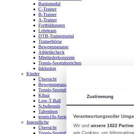
Basismodul
C-Trainer
B-Trainer
A-Trainer
Fortbildungen
Lehrteam
DTB-Trainerportal
Trainerbörse
Bewegungsasse
Athletikcheck
Mitgliederkonzepte
Tennis-Sportabzeichen
Inklusion
Kinder
Übersicht
Bewegungsasse
Tennis-Sportabzeichen
Kibaz
Zustimmung
Low-T-Ball
Schultennis
Talentinos
Verantwortungsvoller Umgan
tennis10s-Serie
Jugendliche
Wir und
unsere 1022 Partne
Übersicht
wie Cookies, um Information
Tennis-Sportabzeichen