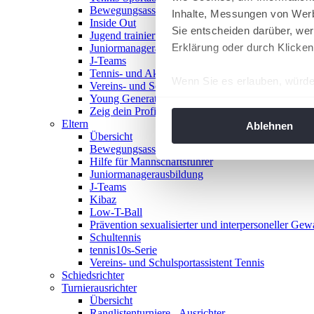
Bewegungsasse
Inhalte, Messungen von Werb
Inside Out
Sie entscheiden darüber, wer
Jugend trainiert für Olympia
Erklärung oder durch Klicken
Juniormanagerausbildung
J-Teams
Tennis- und Aktivwoche
Wenn Sie es erlauben, würde
Vereins- und Schulsportassistent Tennis
Young Generation Award
Informationen über Ih
Zeig dein Profil
Ihr Gerät durch aktiv
Eltern
Ablehnen
Übersicht
Erfahren Sie mehr darüber, w
Bewegungsasse
Einzelheiten
fest.
Hilfe für Mannschaftsführer
Juniormanagerausbildung
J-Teams
Wir verwenden Cookies, um I
Kibaz
und die Zugriffe auf unsere 
Low-T-Ball
Website an unsere Partner fü
Prävention sexualisierter und interpersoneller Gew
Schultennis
möglicherweise mit weiteren
tennis10s-Serie
der Dienste gesammelt habe
Vereins- und Schulsportassistent Tennis
angepasst werden.
Schiedsrichter
Turnierausrichter
Übersicht
Ranglistenturniere - Ausrichter