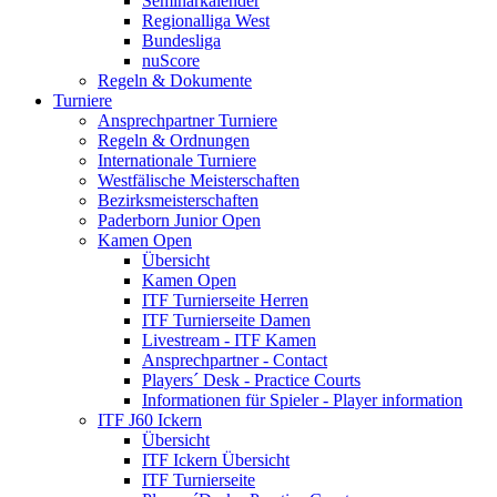
Seminarkalender
Regionalliga West
Bundesliga
nuScore
Regeln & Dokumente
Turniere
Ansprechpartner Turniere
Regeln & Ordnungen
Internationale Turniere
Westfälische Meisterschaften
Bezirksmeisterschaften
Paderborn Junior Open
Kamen Open
Übersicht
Kamen Open
ITF Turnierseite Herren
ITF Turnierseite Damen
Livestream - ITF Kamen
Ansprechpartner - Contact
Players´ Desk - Practice Courts
Informationen für Spieler - Player information
ITF J60 Ickern
Übersicht
ITF Ickern Übersicht
ITF Turnierseite