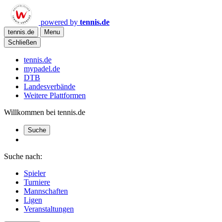
powered by
tennis.de
tennis.de
Menu
Schließen
tennis.de
mypadel.de
DTB
Landesverbände
Weitere Plattformen
Willkommen bei tennis.de
Suche
Suche nach:
Spieler
Turniere
Mannschaften
Ligen
Veranstaltungen