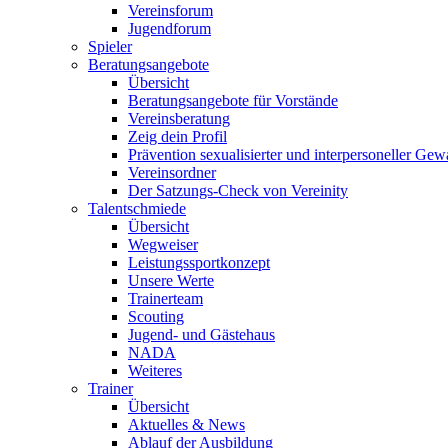
Vereinsforum
Jugendforum
Spieler
Beratungsangebote
Übersicht
Beratungsangebote für Vorstände
Vereinsberatung
Zeig dein Profil
Prävention sexualisierter und interpersoneller Gew
Vereinsordner
Der Satzungs-Check von Vereinity
Talentschmiede
Übersicht
Wegweiser
Leistungssportkonzept
Unsere Werte
Trainerteam
Scouting
Jugend- und Gästehaus
NADA
Weiteres
Trainer
Übersicht
Aktuelles & News
Ablauf der Ausbildung