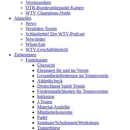
Vereinsordner
DTB-Bundesstützpunkt Kamen
WTV Champions-Night
Aktuelles
News
Westfalen Tennis
Schlagfertig! Der WTV-Podcast
Newsletter
WhatsApp
WTV-Geschäftsbericht
Zielgruppen
Funktionäre
Übersicht
Ehrungen für und im Verein
Gesundheitsförderung im Tennisverein
Athletikcheck
Deutschland Spielt Tennis
Fördermöglichkeiten für Tennisvereine
Inklusion
J-Teams
Material-Ausleihe
Mitgliederkonzepte
Padel
Seminare/Schulungen/Workshops
Trainerbörse