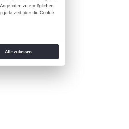
 Angeboten zu ermöglichen.
g jederzeit über die Cookie-
au sein können
zieren
Alle zulassen
hre Präferenzen im
Abschnitt
 Medien anbieten zu können
hrer Verwendung unserer
 führen diese Informationen
ie im Rahmen Ihrer Nutzung
 Footer aufgerufen und