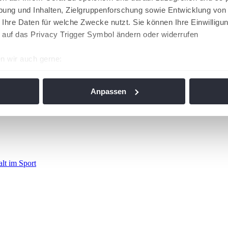
ung und Inhalten, Zielgruppenforschung sowie Entwicklung von
 Ihre Daten für welche Zwecke nutzt. Sie können Ihre Einwilligun
 auf das Privacy Trigger Symbol ändern oder widerrufen
n wir auch gerne:
re geografische Lage erfassen, welche bis auf einige Meter gen
es Scannen nach bestimmten Merkmalen (Fingerprinting) identifi
Anpassen
ie Ihre persönlichen Daten verarbeitet werden, und legen Sie I
nhalte und Anzeigen zu personalisieren, Funktionen für soziale
Website zu analysieren. Außerdem geben wir Informationen zu I
r soziale Medien, Werbung und Analysen weiter. Unsere Partner
alt im Sport
 Daten zusammen, die Sie ihnen bereitgestellt haben oder die s
n. Die
Cookie-Einstellungen
können jederzeit über den Link im