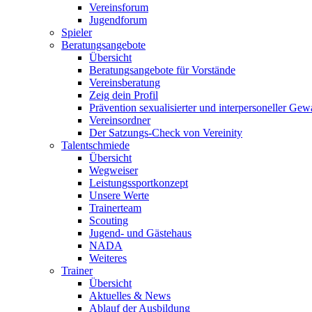
Vereinsforum
Jugendforum
Spieler
Beratungsangebote
Übersicht
Beratungsangebote für Vorstände
Vereinsberatung
Zeig dein Profil
Prävention sexualisierter und interpersoneller Gew
Vereinsordner
Der Satzungs-Check von Vereinity
Talentschmiede
Übersicht
Wegweiser
Leistungssportkonzept
Unsere Werte
Trainerteam
Scouting
Jugend- und Gästehaus
NADA
Weiteres
Trainer
Übersicht
Aktuelles & News
Ablauf der Ausbildung