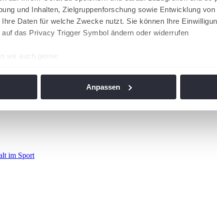
ung und Inhalten, Zielgruppenforschung sowie Entwicklung von
 Ihre Daten für welche Zwecke nutzt. Sie können Ihre Einwilligun
 auf das Privacy Trigger Symbol ändern oder widerrufen
n wir auch gerne:
re geografische Lage erfassen, welche bis auf einige Meter gen
es Scannen nach bestimmten Merkmalen (Fingerprinting) identifi
Anpassen
ie Ihre persönlichen Daten verarbeitet werden, und legen Sie I
nhalte und Anzeigen zu personalisieren, Funktionen für soziale
Website zu analysieren. Außerdem geben wir Informationen zu I
r soziale Medien, Werbung und Analysen weiter. Unsere Partner
alt im Sport
 Daten zusammen, die Sie ihnen bereitgestellt haben oder die s
n. Die
Cookie-Einstellungen
können jederzeit über den Link im