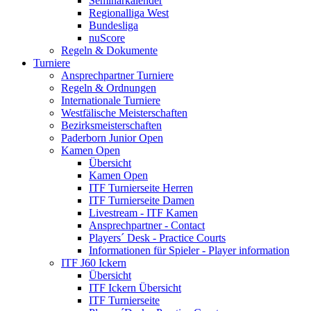
Seminarkalender
Regionalliga West
Bundesliga
nuScore
Regeln & Dokumente
Turniere
Ansprechpartner Turniere
Regeln & Ordnungen
Internationale Turniere
Westfälische Meisterschaften
Bezirksmeisterschaften
Paderborn Junior Open
Kamen Open
Übersicht
Kamen Open
ITF Turnierseite Herren
ITF Turnierseite Damen
Livestream - ITF Kamen
Ansprechpartner - Contact
Players´ Desk - Practice Courts
Informationen für Spieler - Player information
ITF J60 Ickern
Übersicht
ITF Ickern Übersicht
ITF Turnierseite