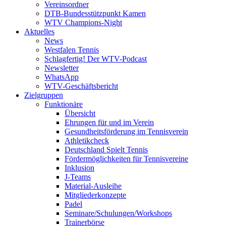
Vereinsordner
DTB-Bundesstützpunkt Kamen
WTV Champions-Night
Aktuelles
News
Westfalen Tennis
Schlagfertig! Der WTV-Podcast
Newsletter
WhatsApp
WTV-Geschäftsbericht
Zielgruppen
Funktionäre
Übersicht
Ehrungen für und im Verein
Gesundheitsförderung im Tennisverein
Athletikcheck
Deutschland Spielt Tennis
Fördermöglichkeiten für Tennisvereine
Inklusion
J-Teams
Material-Ausleihe
Mitgliederkonzepte
Padel
Seminare/Schulungen/Workshops
Trainerbörse