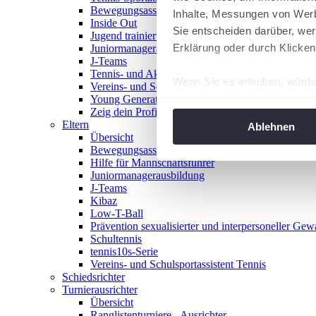
Bewegungsasse
Inhalte, Messungen von Werb
Inside Out
Sie entscheiden darüber, wer
Jugend trainiert für Olympia
Erklärung oder durch Klicken
Juniormanagerausbildung
J-Teams
Tennis- und Aktivwoche
Wenn Sie es erlauben, würde
Vereins- und Schulsportassistent Tennis
Young Generation Award
Informationen über Ih
Zeig dein Profil
Ihr Gerät durch aktiv
Eltern
Ablehnen
Übersicht
Erfahren Sie mehr darüber, w
Bewegungsasse
Einzelheiten
fest.
Hilfe für Mannschaftsführer
Juniormanagerausbildung
J-Teams
Wir verwenden Cookies, um I
Kibaz
und die Zugriffe auf unsere 
Low-T-Ball
Website an unsere Partner fü
Prävention sexualisierter und interpersoneller Gew
Schultennis
möglicherweise mit weiteren
tennis10s-Serie
der Dienste gesammelt habe
Vereins- und Schulsportassistent Tennis
angepasst werden.
Schiedsrichter
Turnierausrichter
Übersicht
Ranglistenturniere - Ausrichter