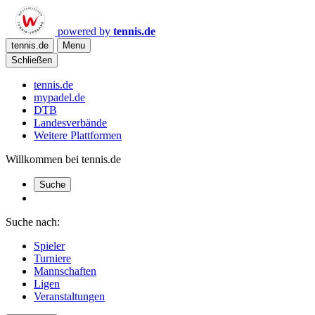
powered by
tennis.de
tennis.de
Menu
Schließen
tennis.de
mypadel.de
DTB
Landesverbände
Weitere Plattformen
Willkommen bei tennis.de
Suche
Suche nach:
Spieler
Turniere
Mannschaften
Ligen
Veranstaltungen