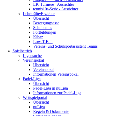
LK-Turniere - Ausrichter
tennis10s-Serie - Ausrichter
Lehrkräfte/Erzieher
Übersicht
Bewegungsasse
Schultennis
Fortbildungen
Kibaz
Low-T-Ball
Vereins- und Schulsportassistent Tennis
Spielbetrieb
Ligensuche
Vereinspokal
Übersicht
Vereinspokal
Informationen Vereinspokal
Padel-Liga
Übersicht
Padel-Liga in nuLiga
Informationen zur Padel-Liga
Wettspielportal
Übersicht
nuLiga
Regeln & Dokumente