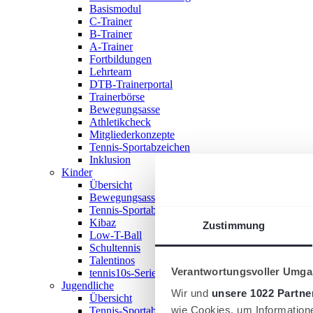
Basismodul
C-Trainer
B-Trainer
A-Trainer
Fortbildungen
Lehrteam
DTB-Trainerportal
Trainerbörse
Bewegungsasse
Athletikcheck
Mitgliederkonzepte
Tennis-Sportabzeichen
Inklusion
Kinder
Übersicht
Bewegungsasse
Tennis-Sportabzeichen
Kibaz
Zustimmung
Low-T-Ball
Schultennis
Talentinos
Verantwortungsvoller Umgan
tennis10s-Serie
Jugendliche
Wir und
unsere 1022 Partne
Übersicht
wie Cookies, um Information
Tennis-Sportabzeichen