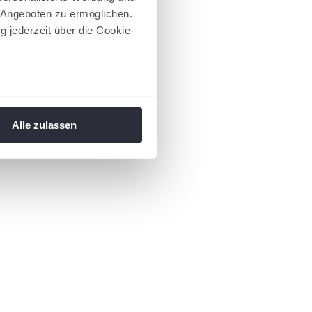
 Angeboten zu ermöglichen.
g jederzeit über die Cookie-
au sein können
zieren
Alle zulassen
hre Präferenzen im
Abschnitt
 Medien anbieten zu können
hrer Verwendung unserer
 führen diese Informationen
ie im Rahmen Ihrer Nutzung
 Footer aufgerufen und