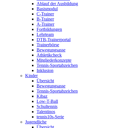
Ablauf der Ausbildung
Basismodul
C-Trainer
B-Trainer
A-Trainer
Fortbildungen
Lehrteam
DTB-Trainerportal
Trainerbörse
Bewegungsasse
Athletikcheck
Mitgliederkonzepte
Tennis-Sportabzeichen
Inklusion
Kinder
Übersicht
Bewegungsasse
Tennis-Sportabzeichen
Kibaz
Low-T-Ball
Schultennis
Talentinos
tennis10s-Serie
Jugendliche
Übersicht