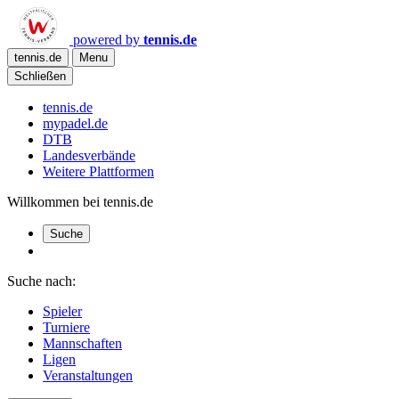
powered by
tennis.de
tennis.de
Menu
Schließen
tennis.de
mypadel.de
DTB
Landesverbände
Weitere Plattformen
Willkommen bei tennis.de
Suche
Suche nach:
Spieler
Turniere
Mannschaften
Ligen
Veranstaltungen