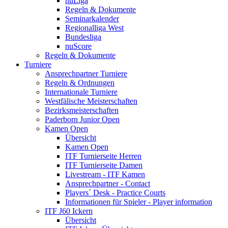
nuLiga
Regeln & Dokumente
Seminarkalender
Regionalliga West
Bundesliga
nuScore
Regeln & Dokumente
Turniere
Ansprechpartner Turniere
Regeln & Ordnungen
Internationale Turniere
Westfälische Meisterschaften
Bezirksmeisterschaften
Paderborn Junior Open
Kamen Open
Übersicht
Kamen Open
ITF Turnierseite Herren
ITF Turnierseite Damen
Livestream - ITF Kamen
Ansprechpartner - Contact
Players´ Desk - Practice Courts
Informationen für Spieler - Player information
ITF J60 Ickern
Übersicht