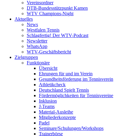
Vereinsordner
DTB-Bundesstützpunkt Kamen
WTV Champions-Night
Aktuelles
News
Westfalen Tennis
Schlagfertig! Der WTV-Podcast
Newsletter
WhatsApp
WTV-Geschäftsbericht
Zielgruppen
Funktionäre
Übersicht
Ehrungen für und im Verein
Gesundheitsförderung im Tennisverein
Athletikcheck
Deutschland Spielt Tennis
Fördermöglichkeiten für Tennisvereine
Inklusion
J-Teams
Material-Ausleihe
Mitgliederkonzepte
Padel
Seminare/Schulungen/Workshops
Trainerbörse