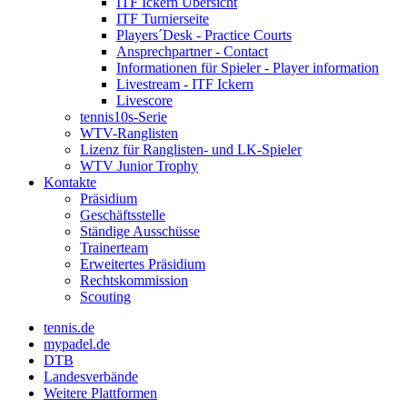
ITF Ickern Übersicht
ITF Turnierseite
Players´Desk - Practice Courts
Ansprechpartner - Contact
Informationen für Spieler - Player information
Livestream - ITF Ickern
Livescore
tennis10s-Serie
WTV-Ranglisten
Lizenz für Ranglisten- und LK-Spieler
WTV Junior Trophy
Kontakte
Präsidium
Geschäftsstelle
Ständige Ausschüsse
Trainerteam
Erweitertes Präsidium
Rechtskommission
Scouting
tennis.de
mypadel.de
DTB
Landesverbände
Weitere Plattformen