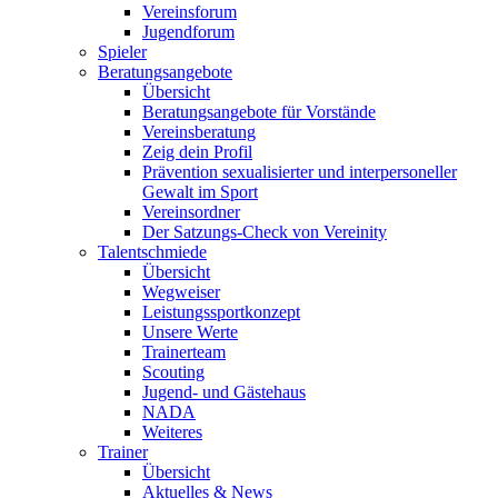
Vereinsforum
Jugendforum
Spieler
Beratungsangebote
Übersicht
Beratungsangebote für Vorstände
Vereinsberatung
Zeig dein Profil
Prävention sexualisierter und interpersoneller
Gewalt im Sport
Vereinsordner
Der Satzungs-Check von Vereinity
Talentschmiede
Übersicht
Wegweiser
Leistungssportkonzept
Unsere Werte
Trainerteam
Scouting
Jugend- und Gästehaus
NADA
Weiteres
Trainer
Übersicht
Aktuelles & News