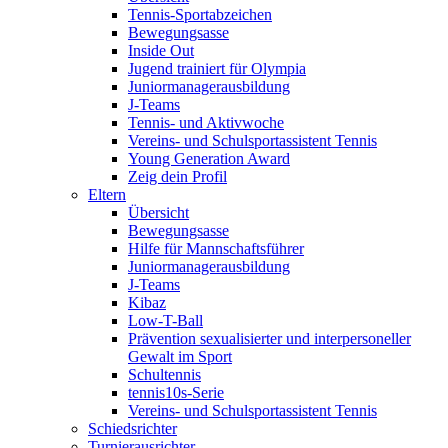
Tennis-Sportabzeichen
Bewegungsasse
Inside Out
Jugend trainiert für Olympia
Juniormanagerausbildung
J-Teams
Tennis- und Aktivwoche
Vereins- und Schulsportassistent Tennis
Young Generation Award
Zeig dein Profil
Eltern
Übersicht
Bewegungsasse
Hilfe für Mannschaftsführer
Juniormanagerausbildung
J-Teams
Kibaz
Low-T-Ball
Prävention sexualisierter und interpersoneller
Gewalt im Sport
Schultennis
tennis10s-Serie
Vereins- und Schulsportassistent Tennis
Schiedsrichter
Turnierausrichter