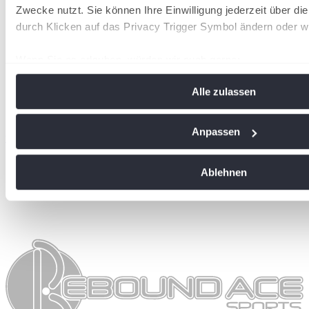
Zwecke nutzt. Sie können Ihre Einwilligung jederzeit über di
durch Klicken auf das Privacy Trigger Symbol ändern oder w
Wenn Sie es erlauben, würden wir auch gerne:
Informationen über Ihre geografische Lage erfassen, 
Alle zulassen
Meter genau sein können
Ihr Gerät durch aktives Scannen nach bestimmten Me
identifizieren
Anpassen
wird in einer neuen Registerkarte geöffnet
Erfahren Sie mehr darüber, wie Ihre persönlichen Daten vera
Sie Ihre Präferenzen im
Abschnitt Einzelheiten
fest.
Ablehnen
Wir verwenden Cookies, um Inhalte und Anzeigen zu personal
soziale Medien anbieten zu können und die Zugriffe auf uns
analysieren. Außerdem geben wir Informationen zu Ihrer Ve
an unsere Partner für soziale Medien, Werbung und Analysen
führen diese Informationen möglicherweise mit weiteren Da
ihnen bereitgestellt haben oder die sie im Rahmen Ihrer Nut
gesammelt haben. Die
Cookie-Einstellungen
können jederze