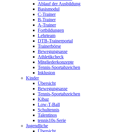
Ablauf der Ausbildung
Basismodul
C-Trainer
B-Trainer
A-Trainer
Fortbildungen
Lehrteam
DTB-Trainerportal
Trainerbörse
Bewegungsasse
Athletikcheck
Mitgliederkonzepte
Tennis-Sportabzeichen
Inklusion
Kinder
Übersicht
Bewegungsasse
Tennis-Sportabzeichen
Kibaz
Low-T-Ball
Schultennis
Talentinos
tennis10s-Serie
Jugendliche
Übersicht