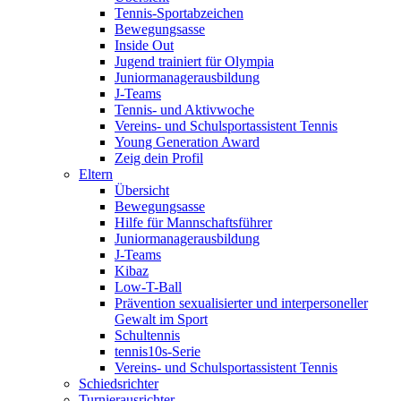
Tennis-Sportabzeichen
Bewegungsasse
Inside Out
Jugend trainiert für Olympia
Juniormanagerausbildung
J-Teams
Tennis- und Aktivwoche
Vereins- und Schulsportassistent Tennis
Young Generation Award
Zeig dein Profil
Eltern
Übersicht
Bewegungsasse
Hilfe für Mannschaftsführer
Juniormanagerausbildung
J-Teams
Kibaz
Low-T-Ball
Prävention sexualisierter und interpersoneller
Gewalt im Sport
Schultennis
tennis10s-Serie
Vereins- und Schulsportassistent Tennis
Schiedsrichter
Turnierausrichter