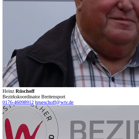
Heinz
Rüschoff
Bezirkskoordinator Breitensport
0176-46098912
hrueschoff@wtv.de