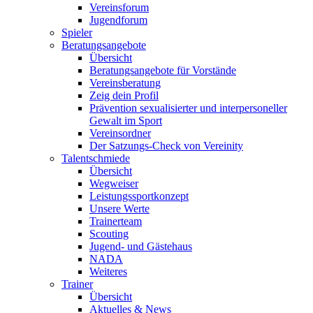
Vereinsforum
Jugendforum
Spieler
Beratungsangebote
Übersicht
Beratungsangebote für Vorstände
Vereinsberatung
Zeig dein Profil
Prävention sexualisierter und interpersoneller
Gewalt im Sport
Vereinsordner
Der Satzungs-Check von Vereinity
Talentschmiede
Übersicht
Wegweiser
Leistungssportkonzept
Unsere Werte
Trainerteam
Scouting
Jugend- und Gästehaus
NADA
Weiteres
Trainer
Übersicht
Aktuelles & News