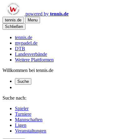
powered by
tennis.de
tennis.de
Menu
Schließen
tennis.de
mypadel.de
DTB
Landesverbände
Weitere Plattformen
Willkommen bei tennis.de
Suche
Suche nach:
Spieler
Turniere
Mannschaften
Ligen
Veranstaltungen