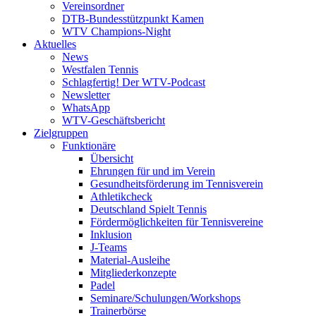
Vereinsordner
DTB-Bundesstützpunkt Kamen
WTV Champions-Night
Aktuelles
News
Westfalen Tennis
Schlagfertig! Der WTV-Podcast
Newsletter
WhatsApp
WTV-Geschäftsbericht
Zielgruppen
Funktionäre
Übersicht
Ehrungen für und im Verein
Gesundheitsförderung im Tennisverein
Athletikcheck
Deutschland Spielt Tennis
Fördermöglichkeiten für Tennisvereine
Inklusion
J-Teams
Material-Ausleihe
Mitgliederkonzepte
Padel
Seminare/Schulungen/Workshops
Trainerbörse