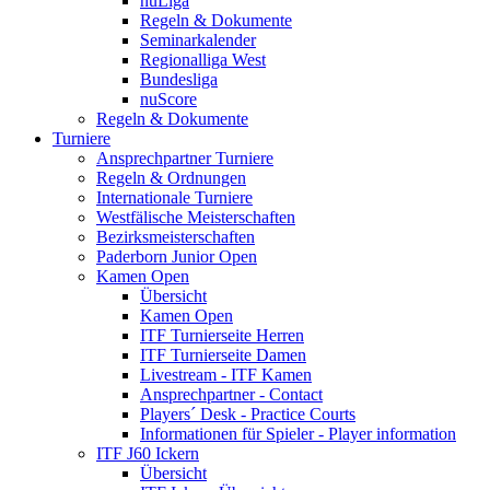
nuLiga
Regeln & Dokumente
Seminarkalender
Regionalliga West
Bundesliga
nuScore
Regeln & Dokumente
Turniere
Ansprechpartner Turniere
Regeln & Ordnungen
Internationale Turniere
Westfälische Meisterschaften
Bezirksmeisterschaften
Paderborn Junior Open
Kamen Open
Übersicht
Kamen Open
ITF Turnierseite Herren
ITF Turnierseite Damen
Livestream - ITF Kamen
Ansprechpartner - Contact
Players´ Desk - Practice Courts
Informationen für Spieler - Player information
ITF J60 Ickern
Übersicht