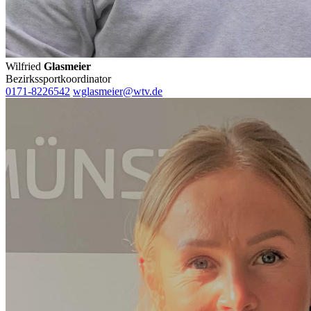
Wilfried
Glasmeier
Bezirkssportkoordinator
0171-8226542
wglasmeier@wtv.de