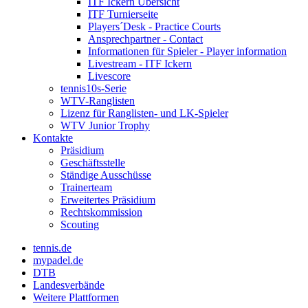
ITF Ickern Übersicht
ITF Turnierseite
Players´Desk - Practice Courts
Ansprechpartner - Contact
Informationen für Spieler - Player information
Livestream - ITF Ickern
Livescore
tennis10s-Serie
WTV-Ranglisten
Lizenz für Ranglisten- und LK-Spieler
WTV Junior Trophy
Kontakte
Präsidium
Geschäftsstelle
Ständige Ausschüsse
Trainerteam
Erweitertes Präsidium
Rechtskommission
Scouting
tennis.de
mypadel.de
DTB
Landesverbände
Weitere Plattformen