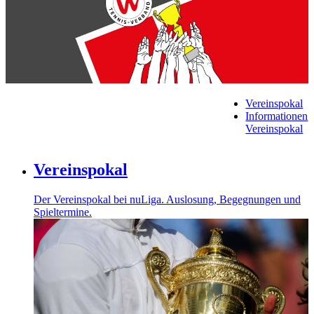
Vereinspokal
Informationen
Vereinspokal
Vereinspokal
Der Vereinspokal bei nuLiga. Auslosung, Begegnungen und
Spieltermine.