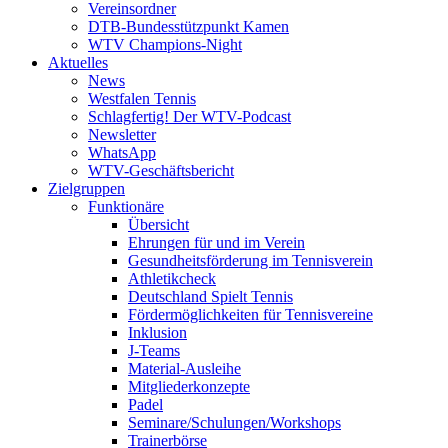
Vereinsordner
DTB-Bundesstützpunkt Kamen
WTV Champions-Night
Aktuelles
News
Westfalen Tennis
Schlagfertig! Der WTV-Podcast
Newsletter
WhatsApp
WTV-Geschäftsbericht
Zielgruppen
Funktionäre
Übersicht
Ehrungen für und im Verein
Gesundheitsförderung im Tennisverein
Athletikcheck
Deutschland Spielt Tennis
Fördermöglichkeiten für Tennisvereine
Inklusion
J-Teams
Material-Ausleihe
Mitgliederkonzepte
Padel
Seminare/Schulungen/Workshops
Trainerbörse