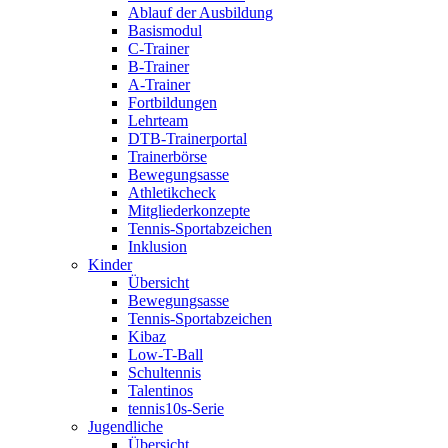
Ablauf der Ausbildung
Basismodul
C-Trainer
B-Trainer
A-Trainer
Fortbildungen
Lehrteam
DTB-Trainerportal
Trainerbörse
Bewegungsasse
Athletikcheck
Mitgliederkonzepte
Tennis-Sportabzeichen
Inklusion
Kinder
Übersicht
Bewegungsasse
Tennis-Sportabzeichen
Kibaz
Low-T-Ball
Schultennis
Talentinos
tennis10s-Serie
Jugendliche
Übersicht