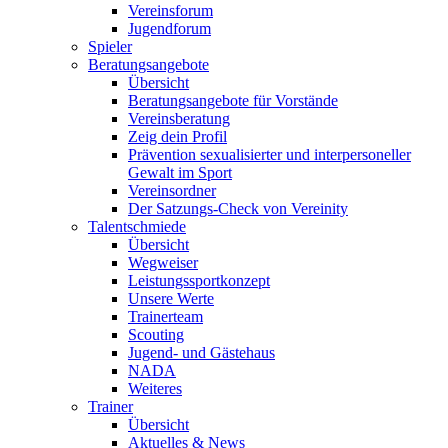
Vereinsforum
Jugendforum
Spieler
Beratungsangebote
Übersicht
Beratungsangebote für Vorstände
Vereinsberatung
Zeig dein Profil
Prävention sexualisierter und interpersoneller
Gewalt im Sport
Vereinsordner
Der Satzungs-Check von Vereinity
Talentschmiede
Übersicht
Wegweiser
Leistungssportkonzept
Unsere Werte
Trainerteam
Scouting
Jugend- und Gästehaus
NADA
Weiteres
Trainer
Übersicht
Aktuelles & News