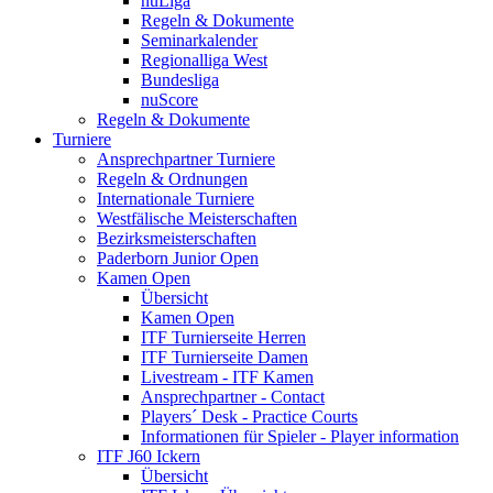
nuLiga
Regeln & Dokumente
Seminarkalender
Regionalliga West
Bundesliga
nuScore
Regeln & Dokumente
Turniere
Ansprechpartner Turniere
Regeln & Ordnungen
Internationale Turniere
Westfälische Meisterschaften
Bezirksmeisterschaften
Paderborn Junior Open
Kamen Open
Übersicht
Kamen Open
ITF Turnierseite Herren
ITF Turnierseite Damen
Livestream - ITF Kamen
Ansprechpartner - Contact
Players´ Desk - Practice Courts
Informationen für Spieler - Player information
ITF J60 Ickern
Übersicht