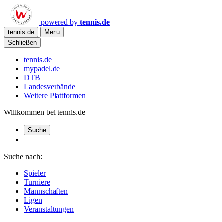
powered by
tennis.de
tennis.de
Menu
Schließen
tennis.de
mypadel.de
DTB
Landesverbände
Weitere Plattformen
Willkommen bei tennis.de
Suche
Suche nach:
Spieler
Turniere
Mannschaften
Ligen
Veranstaltungen