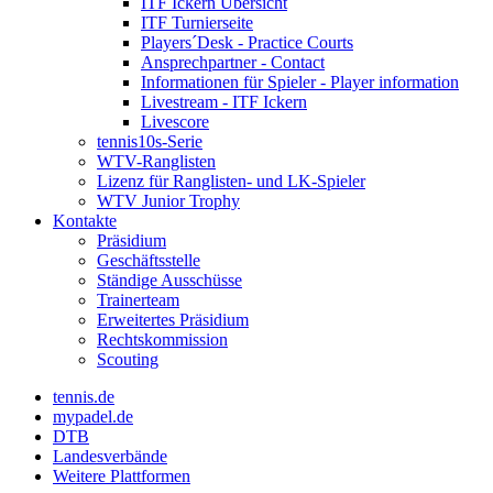
ITF Ickern Übersicht
ITF Turnierseite
Players´Desk - Practice Courts
Ansprechpartner - Contact
Informationen für Spieler - Player information
Livestream - ITF Ickern
Livescore
tennis10s-Serie
WTV-Ranglisten
Lizenz für Ranglisten- und LK-Spieler
WTV Junior Trophy
Kontakte
Präsidium
Geschäftsstelle
Ständige Ausschüsse
Trainerteam
Erweitertes Präsidium
Rechtskommission
Scouting
tennis.de
mypadel.de
DTB
Landesverbände
Weitere Plattformen