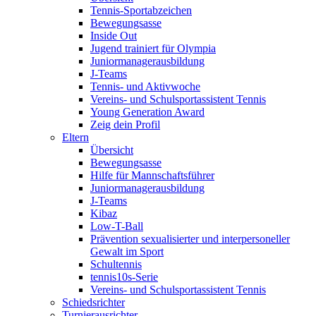
Tennis-Sportabzeichen
Bewegungsasse
Inside Out
Jugend trainiert für Olympia
Juniormanagerausbildung
J-Teams
Tennis- und Aktivwoche
Vereins- und Schulsportassistent Tennis
Young Generation Award
Zeig dein Profil
Eltern
Übersicht
Bewegungsasse
Hilfe für Mannschaftsführer
Juniormanagerausbildung
J-Teams
Kibaz
Low-T-Ball
Prävention sexualisierter und interpersoneller
Gewalt im Sport
Schultennis
tennis10s-Serie
Vereins- und Schulsportassistent Tennis
Schiedsrichter
Turnierausrichter