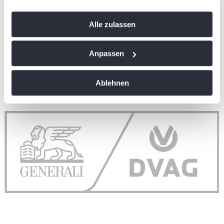
nutzt. Sie können Ihre Einwilligung jederzeit über die
Cookie-Erklärung oder durch Klicken auf das Privacy
Alle zulassen
Trigger Symbol ändern oder widerrufen
wird in einer neuen Registerkarte geöffnet
Wenn Sie es erlauben, würden wir auch gerne:
Anpassen
Informationen über Ihre geografische Lage
erfassen, welche bis auf einige Meter genau sein
Ablehnen
können
Ihr Gerät durch aktives Scannen nach
bestimmten Merkmalen (Fingerprinting) identifizieren
Erfahren Sie mehr darüber, wie Ihre persönlichen Daten
verarbeitet werden, und legen Sie Ihre Präferenzen im
Abschnitt Einzelheiten
fest.
Wir verwenden Cookies, um Inhalte und Anzeigen zu
personalisieren, Funktionen für soziale Medien anbieten
zu können und die Zugriffe auf unsere Website zu
analysieren. Außerdem geben wir Informationen zu Ihrer
Verwendung unserer Website an unsere Partner für