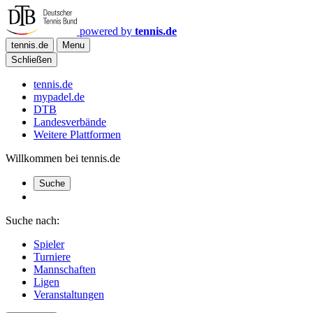
powered by
tennis.de
tennis.de
Menu
Schließen
tennis.de
mypadel.de
DTB
Landesverbände
Weitere Plattformen
Willkommen bei tennis.de
Suche
Suche nach:
Spieler
Turniere
Mannschaften
Ligen
Veranstaltungen