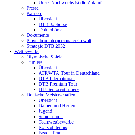
Unser Nachwuchs ist die Zukunft.
Presse
Karriere
Übersicht
DTB-Jobbörse
Trainerbörse
Dokumente
Prävention interpersonaler Gewalt
Strategie DTB:2032
Wettbewerbe
Olympische Spiele
Turniere
Übersicht
ATP/WTA-Tour in Deutschland
DTB Internationals
DTB Premium Tour
ITF-Seniorenturniere
Deutsche Meisterschaften
Übersicht
Damen und Herren
Jugend
Senior:innen
Teamwettbewerbe
Rollstuhltennis
Beach Tennis