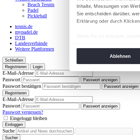
Beach Tennis
Inhalte, Messungen von Werb
Padel
Sie entscheiden darüber, wer
Pickleball
Erklärung oder durch Klicken
tennis.de
mypadel.de
Wenn Sie es erlauben, würde
DTB
Landesverbände
Informationen über Ih
Weitere Plattformen
Ihr Gerät durch aktiv
Ablehnen
Schließen
Erfahren Sie mehr darüber, w
Registrieren
Login
Einzelheiten
fest.
E-Mail-Adresse
Passwort
Passwort anzeigen
Wir verwenden Cookies, um I
Passwort bestätigen
Passwort anzeigen
und die Zugriffe auf unsere 
Registrieren
Website an unsere Partner fü
E-Mail-Adresse
Passwort
möglicherweise mit weiteren
Passwort anzeigen
Passwort vergessen?
der Dienste gesammelt habe
Eingeloggt bleiben
angepasst werden.
Einloggen
Suche
Sucher