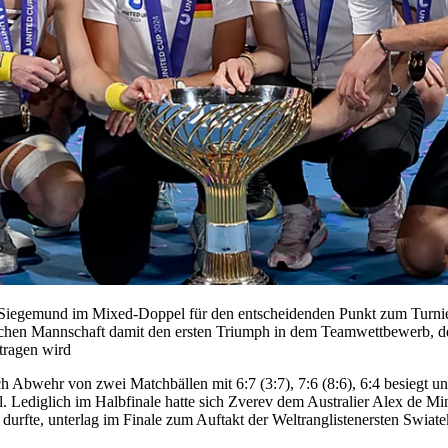
d Siegemund im Mixed-Doppel für den entscheidenden Punkt zum Turnie
schen Mannschaft damit den ersten Triumph in dem Teamwettbewerb, d
tragen wird
Abwehr von zwei Matchbällen mit 6:7 (3:7), 7:6 (8:6), 6:4 besiegt un
. Lediglich im Halbfinale hatte sich Zverev dem Australier Alex de Mi
rfte, unterlag im Finale zum Auftakt der Weltranglistenersten Swiatek