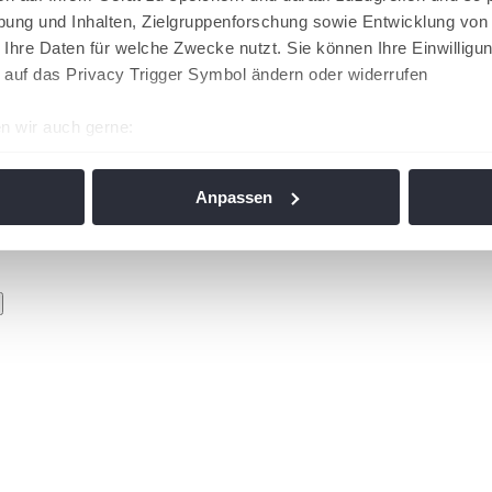
ung und Inhalten, Zielgruppenforschung sowie Entwicklung von
 Ihre Daten für welche Zwecke nutzt. Sie können Ihre Einwilligun
 auf das Privacy Trigger Symbol ändern oder widerrufen
n wir auch gerne:
re geografische Lage erfassen, welche bis auf einige Meter gen
es Scannen nach bestimmten Merkmalen (Fingerprinting) identifi
Anpassen
ie Ihre persönlichen Daten verarbeitet werden, und legen Sie I
nhalte und Anzeigen zu personalisieren, Funktionen für soziale
Website zu analysieren. Außerdem geben wir Informationen zu I
r soziale Medien, Werbung und Analysen weiter. Unsere Partner
 Daten zusammen, die Sie ihnen bereitgestellt haben oder die s
n. Die
Cookie-Einstellungen
können jederzeit über den Link im