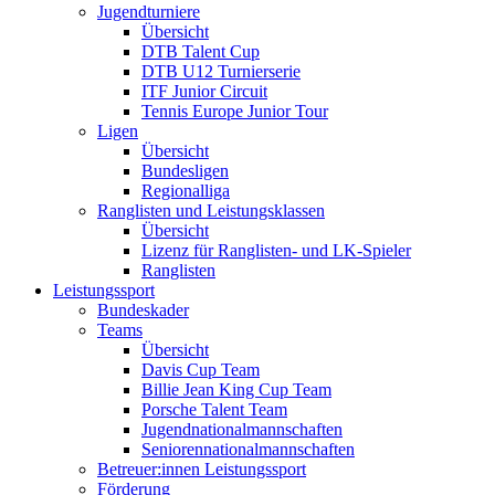
Jugendturniere
Übersicht
DTB Talent Cup
DTB U12 Turnierserie
ITF Junior Circuit
Tennis Europe Junior Tour
Ligen
Übersicht
Bundesligen
Regionalliga
Ranglisten und Leistungsklassen
Übersicht
Lizenz für Ranglisten- und LK-Spieler
Ranglisten
Leistungssport
Bundeskader
Teams
Übersicht
Davis Cup Team
Billie Jean King Cup Team
Porsche Talent Team
Jugendnationalmannschaften
Seniorennationalmannschaften
Betreuer:innen Leistungssport
Förderung