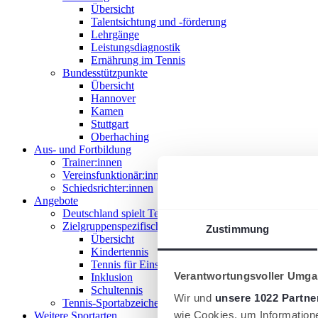
Übersicht
Talentsichtung und -förderung
Lehrgänge
Leistungsdiagnostik
Ernährung im Tennis
Bundesstützpunkte
Übersicht
Hannover
Kamen
Stuttgart
Oberhaching
Aus- und Fortbildung
Trainer:innen
Vereinsfunktionär:innen
Schiedsrichter:innen
Angebote
Deutschland spielt Tennis
Zielgruppenspezifische Angebote
Zustimmung
Übersicht
Kindertennis
Tennis für Einsteiger 18+
Verantwortungsvoller Umgan
Inklusion
Schultennis
Wir und
unsere 1022 Partne
Tennis-Sportabzeichen
wie Cookies, um Information
Weitere Sportarten