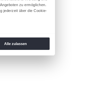
 Angeboten zu ermöglichen.
g jederzeit über die Cookie-
au sein können
zieren
Alle zulassen
hre Präferenzen im
Abschnitt
 Medien anbieten zu können
hrer Verwendung unserer
 führen diese Informationen
ie im Rahmen Ihrer Nutzung
 Footer aufgerufen und