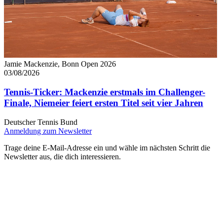
Jamie Mackenzie, Bonn Open 2026
03/08/2026
Tennis-Ticker: Mackenzie erstmals im Challenger-
Finale, Niemeier feiert ersten Titel seit vier Jahren
Deutscher Tennis Bund
Anmeldung zum Newsletter
Trage deine E-Mail-Adresse ein und wähle im nächsten Schritt die
Newsletter aus, die dich interessieren.