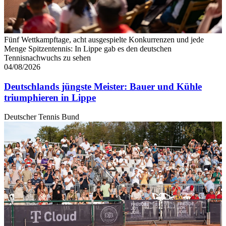
Fünf Wettkampftage, acht ausgespielte Konkurrenzen und jede
Menge Spitzentennis: In Lippe gab es den deutschen
Tennisnachwuchs zu sehen
04/08/2026
Deutschlands jüngste Meister: Bauer und Kühle
triumphieren in Lippe
Deutscher Tennis Bund