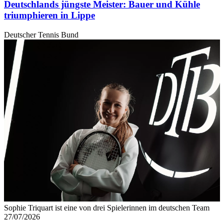
Deutschlands jüngste Meister: Bauer und Kühle
triumphieren in Lippe
Deutscher Tennis Bund
Sophie Triquart ist eine von drei Spielerinnen im deutschen Team
27/07/2026