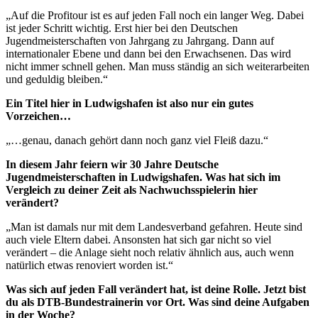
„Auf die Profitour ist es auf jeden Fall noch ein langer Weg. Dabei
ist jeder Schritt wichtig. Erst hier bei den Deutschen
Jugendmeisterschaften von Jahrgang zu Jahrgang. Dann auf
internationaler Ebene und dann bei den Erwachsenen. Das wird
nicht immer schnell gehen. Man muss ständig an sich weiterarbeiten
und geduldig bleiben.“
Ein Titel hier in Ludwigshafen ist also nur ein gutes
Vorzeichen…
„…genau, danach gehört dann noch ganz viel Fleiß dazu.“
In diesem Jahr feiern wir 30 Jahre Deutsche
Jugendmeisterschaften in Ludwigshafen. Was hat sich im
Vergleich zu deiner Zeit als Nachwuchsspielerin hier
verändert?
„Man ist damals nur mit dem Landesverband gefahren. Heute sind
auch viele Eltern dabei. Ansonsten hat sich gar nicht so viel
verändert – die Anlage sieht noch relativ ähnlich aus, auch wenn
natürlich etwas renoviert worden ist.“
Was sich auf jeden Fall verändert hat, ist deine Rolle. Jetzt bist
du als DTB-Bundestrainerin vor Ort. Was sind deine Aufgaben
in der Woche?