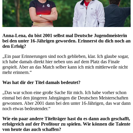
Anna-Lena, du bist 2001 selbst mal Deutsche Jugendmeisterin
bei den unter 16-Jährigen geworden. Erinnerst du dich noch an
den Erfolg?
„Ein paar Erinnerungen sind noch geblieben, klar. Ich glaube sogar,
ich habe damals direkt hier neben uns auf dem Platz das Finale
gespielt. Aber an das Match selber kann ich mich mittlerweile nicht
mehr erinnern.“
Was hat dir der Titel damals bedeutet?
„Das war schon eine große Sache für mich. Ich habe vorher schon
einmal bei den jüngeren Jahrgängen die Deutschen Meisterschaften
gewonnen. Aber 2001 dann bei den unter 16-Jährigen, das war dann
noch etwas bedeutender.“
Wie ein paar andere Titelträger hast du es dann auch geschafft,
erfolgreich auf der Profitour zu spielen. Wie können die Talente
von heute das auch schaffen?