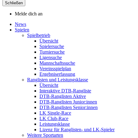
Schließen
Melde dich an
News
Spielen
Spielbetrieb
Übersicht
Spielersuche
Turniersuche
Ligensuche
Mannschaftssuche
Vereinsspielplan
Ergebniserfassung
Ranglisten und Leistungsklasse
Übersicht
Interaktive DTB-Rangliste
DTB-Ranglisten Aktive
DTB-Ranglisten Junior:innen
DTB-Ranglisten Senior:innen
LK Single-Race
LK Club-Race
Leistungsklasse
Lizenz für Ranglisten- und LK-Spieler
Weitere Sportarten