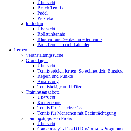
Übersicht
Beach Tennis
Padel
Pickleball
Inklusion
Übersicht
Rollstuhltennis
Blinden- und Sehbehindertentennis
Para-Tennis Terminkalender
Lernen
Veranstaltungssuche
Grundlagen
Übersicht
Tennis spielen lernen: So gelingt dein Einstieg
Regeln und Punkte
Ausrüstung
Tennisbeläge und Plätze
Trainingsangebote
Übersicht
Kindertennis
Tennis für Einsteiger 18+
Tennis für Menschen mit Beeinträchtigung
Trainingstipps von Profis
Übersicht
Game ready! - Das DTB Warm-up-Programm